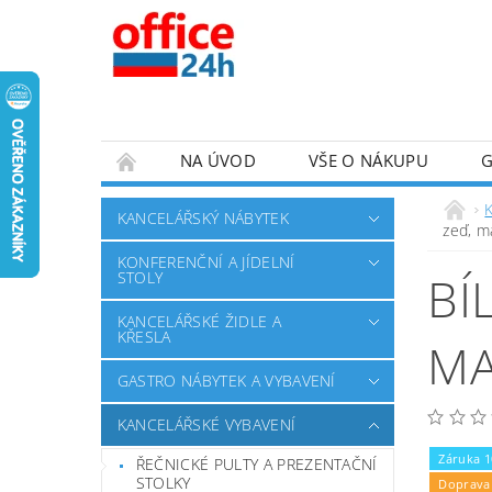
NA ÚVOD
VŠE O NÁKUPU
KANCELÁŘSKÝ NÁBYTEK
zeď, m
KONFERENČNÍ A JÍDELNÍ
BÍ
STOLY
KANCELÁŘSKÉ ŽIDLE A
KŘESLA
MA
GASTRO NÁBYTEK A VYBAVENÍ
KANCELÁŘSKÉ VYBAVENÍ
Záruka 1
ŘEČNICKÉ PULTY A PREZENTAČNÍ
STOLKY
Doprava