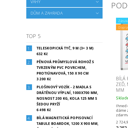
VÁHY
POD
DŮM A ZAHRADA
Záruka
Dopra
TOP 5
TELESKOPICKÁ TYČ, 9 M (3× 3 M)
632 Kč
PĚNOVÁ PRŮMYSLOVÁ ROHOŽ S
TVRZENÝM PVC POVRCHEM,
PROTIÚNAVOVÁ, 150 X 90 CM
BÍLÁ
3 200 Kč
ZEĎ,
PLOŠINOVÝ VOZÍK - 2 MADLA S
MM
DRÁTĚNOU VÝPLNÍ, 1000X700 MM,
Skla
NOSNOST 200 KG, KOLA 125 MM S
ŠEDOU PRYŽÍ
Ihned 
6 498 Kč
dáme z
zdarm
BÍLÁ MAGNETICKÁ POPISOVACÍ
TABULE BOARDOK, 1200 X 900 MM,
2 252