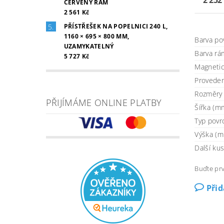
ČERVENÝ RÁM
2 561 Kč
PŘÍSTŘEŠEK NA POPELNICI 240 L,
1160 × 695 × 800 MM,
Barva po
UZAMYKATELNÝ
Barva rá
5 727 Kč
Magneti
Proveden
Rozměry 
PŘIJÍMÁME ONLINE PLATBY
Šířka (m
Typ povr
Výška (
Další ku
Buďte prv
Při