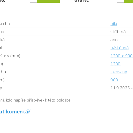
vrchu
bílá
mu
stříbrná
cká
ano
í
nástěnná
š x v (mm)
1200 x 900
m)
1200
chu
lakovaný
mm)
900
sy
11.9.2026 -
ní, kdo napíše příspěvek k této položce.
dat komentář