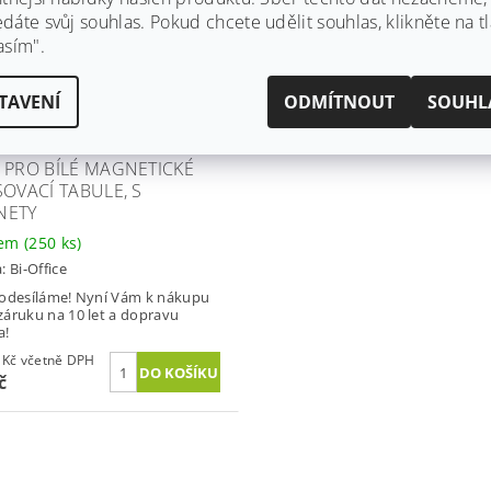
áte svůj souhlas. Pokud chcete udělit souhlas, klikněte na tl
asím".
TAVENÍ
ODMÍTNOUT
SOUHL
 PRO BÍLÉ MAGNETICKÉ
SOVACÍ TABULE, S
NETY
dem
(250 ks)
a:
Bi-Office
odesíláme! Nyní Vám k nákupu
áruku na 10 let a dopravu
a!
659,45 Kč včetně DPH
č