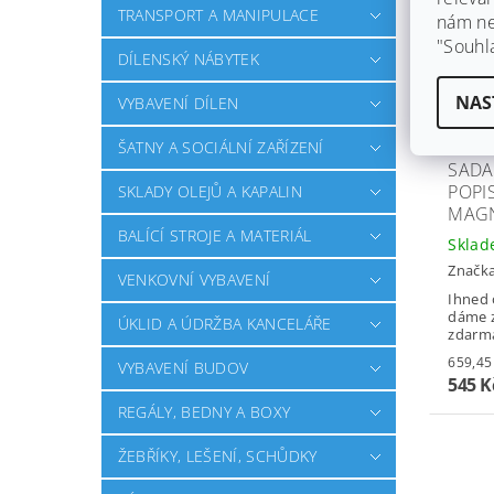
TRANSPORT A MANIPULACE
nám ned
"Souhl
DÍLENSKÝ NÁBYTEK
NAS
VYBAVENÍ DÍLEN
ŠATNY A SOCIÁLNÍ ZAŘÍZENÍ
SADA
POPI
SKLADY OLEJŮ A KAPALIN
MAG
BALÍCÍ STROJE A MATERIÁL
Skla
Značk
VENKOVNÍ VYBAVENÍ
Ihned 
dáme z
ÚKLID A ÚDRŽBA KANCELÁŘE
zdarm
VYBAVENÍ BUDOV
545 K
REGÁLY, BEDNY A BOXY
ŽEBŘÍKY, LEŠENÍ, SCHŮDKY