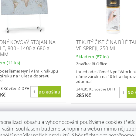
ZDNÝ KOVOVÝ STOJAN NA
TEKUTÝ ČISTIČ NA BÍLÉ T
E, 800 - 1400 X 680 X
VE SPREJI, 250 ML
 MM
Skladem
(87 ks)
dem
(11 ks)
Značka:
Bi-Office
odesíláme! Nyní Vám k nákupu
Ihned odesíláme! Nyní Vám k 
áruku na 10 let a dopravu
dáme záruku na 10 let a dopra
a!
zdarma!
4 674,23 Kč včetně DPH
344,85 Kč včetně DPH
 Kč
285 Kč
rsonalizaci obsahu a vyhodnocování používáme cookies třetí
 10 let
 S vaším souhlasem budeme schopni na webu i mimo něj zobr
va zdarma
ntnější nabídky našich produktů. Sběr těchto dat nezačneme