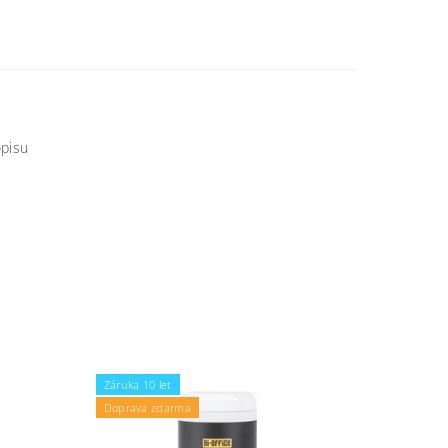
h
opisu
Záruka 10 let
Doprava zdarma