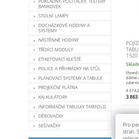
POKLADNY, POČÍTAČKY, TESTERY
BANKOVEK
STOLNÍ LAMPY
DOCHÁZKOVÉ HODINY A
SYSTÉMY
NÁSTĚNNÉ HODINY
POJÍ
TABUL
TŘÍDÍCÍ MODULY
1520
ETIKETOVACÍ KLEŠTĚ
Skla
POLICE A PŘIHRÁDKY NA STŮL
Ihned 
dáme z
PLÁNOVACÍ SYSTÉMY A TABULE
zdarm
PROJEKČNÍ PLÁTNA
3 863
KALKULÁTORY
INFORMAČNÍ TABULKY TARIFOLD
DĚROVAČKY
Pro pe
Záruka
SEŠÍVAČKY
stran.
Dopra
releva