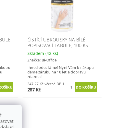
ABULE
ČISTÍCÍ UBROUSKY NA BÍLÉ
POPISOVACÍ TABULE, 100 KS
Skladem
(42 ks)
Značka:
Bi-Office
nákupu
Ihned odesíláme! Nyní Vám k nákupu
vu
dáme záruku na 10 let a dopravu
zdarma!
347,27 Kč včetně DPH
287 Kč
ch
azovat
, dokud