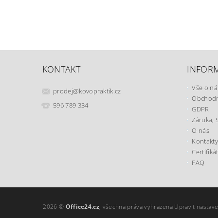
KONTAKT
INFOR
Vše o n
prodej
@
kovopraktik.cz
Obchodn
596 789 334
GDPR
Záruka, 
O nás
Kontakty
Certifiká
FAQ
2026 ©
Office24.cz
, všechna práva vyhrazena
Upravit nastave