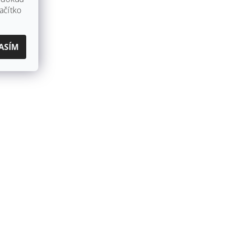
ačítko
ASÍM