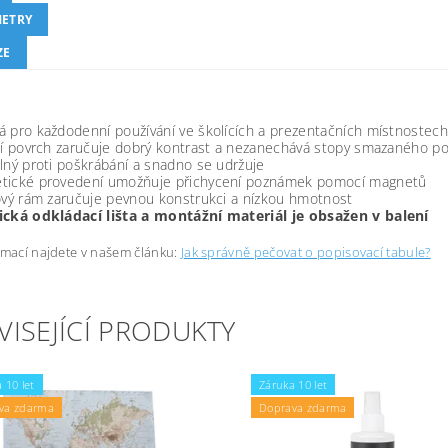
ETRY
ZE
 pro každodenní používání ve školících a prezentačních místnostec
ní povrch zaručuje dobrý kontrast a nezanechává stopy smazaného p
lný proti poškrábání a snadno se udržuje
tické provedení umožňuje přichycení poznámek pomocí magnetů
ový rám zaručuje pevnou konstrukci a nízkou hmotnost
ická odkládací lišta a montážní materiál je obsažen v balení
rmací najdete v našem článku:
Jak správně pečovat o popisovací tabule?
VISEJÍCÍ PRODUKTY
 10 let
Záruka 10 let
va zdarma
Doprava zdarma