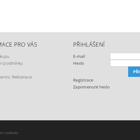
MACE PRO VÁS
PŘIHLÁŠENÍ
ákupu
E-mail
í podmínky
Heslo
Servis, Reklamace
Registrace
Zapomenuté heslo
t
ní cookies