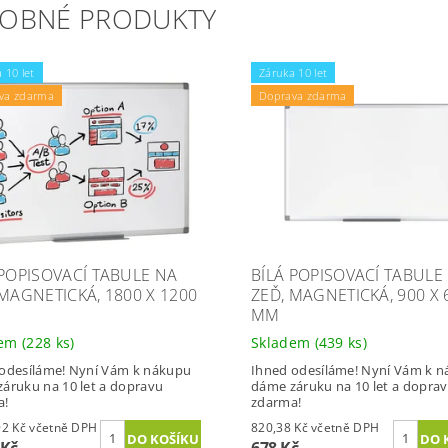
OBNÉ PRODUKTY
 10 let
Záruka 10 let
va zdarma
Doprava zdarma
 POPISOVACÍ TABULE NA
BÍLÁ POPISOVACÍ TABULE
 MAGNETICKÁ, 1800 X 1200
ZEĎ, MAGNETICKÁ, 900 X 
MM
dem
(228 ks)
Skladem
(439 ks)
odesíláme! Nyní Vám k nákupu
Ihned odesíláme! Nyní Vám k 
áruku na 10 let a dopravu
dáme záruku na 10 let a dopra
a!
zdarma!
2 724,92 Kč včetně DPH
820,38 Kč včetně DPH
 Kč
678 Kč