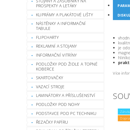
STOJANY A ZÁSOBNÍKY NA
PROSPEKTY A LETÁKY
PARAM
KLIPRÁMY A PLAKÁTOVÉ LIŠTY
DISKU
NÁSTĚNKY A INFORMAČNÍ
TABULE
FLIPCHARTY
vhodná
kvalit
REKLAMNÍ A STOJANY
je odo
magne
INFORMAČNÍ VITRÍNY
hliník
prakt
PODLOŽKY POD ŽIDLE A TOPNÉ
KOBERCE
Více info
SKARTOVAČKY
VAZACÍ STROJE
SOU
LAMINÁTORY A PŘÍSLUŠENSTVÍ
PODLOŽKY POD NOHY
Záruka
PODSTAVCE POD PC TECHNIKU
Dopra
ŘEZAČKY PAPÍRU