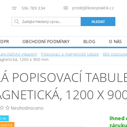
prodej@kovopraktik.cz
596 789 334
GDPR
OBCHODNÍ PODMÍNKY
BLOG
O NÁS
Kancelářské vybavení
Popisovací a magnetické tabule
Bílé popisov
agnetická, 1200 x 900 mm
LÁ POPISOVACÍ TABULE
GNETICKÁ, 1200 X 90
Neohodnoceno
Ihned
0 let
záruku
 zdarma