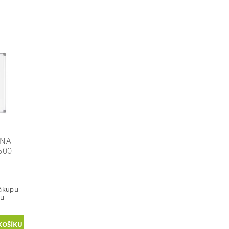
 NA
600
nákupu
vu