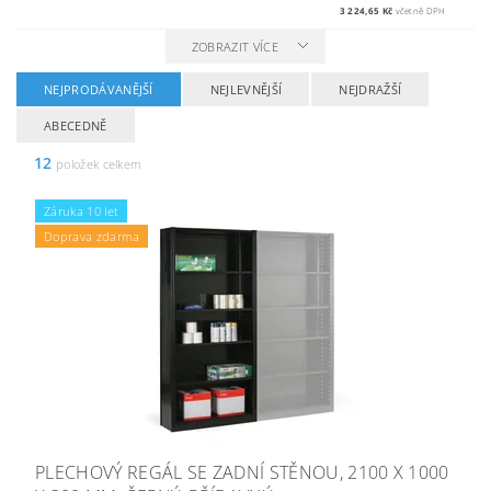
3 224,65 Kč
včetně DPH
ZOBRAZIT VÍCE
NEJPRODÁVANĚJŠÍ
NEJLEVNĚJŠÍ
NEJDRAŽŠÍ
ABECEDNĚ
12
položek celkem
Záruka 10 let
Doprava zdarma
PLECHOVÝ REGÁL SE ZADNÍ STĚNOU, 2100 X 1000