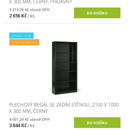
X 300 MM, ČERNÝ, PŘÍDAVNÝ
3 213,76 Kč včetně DPH
2 656 Kč
/ ks
Záruka 10 let
Doprava zdarma
PLECHOVÝ REGÁL SE ZADNÍ STĚNOU, 2100 X 1000
X 300 MM, ČERNÝ
4 651,24 Kč včetně DPH
3 844 Kč
/ ks