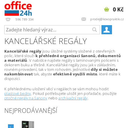
0 Kč
prodej@kovopraktik.cz
596 789 334
KANCELÁŘSKÉ REGÁLY
Kancelářské regály
jsou úložné systémy složené z otevřených
polic, které slouží
k přehledné organizaci šanonů, dokumentů
a materiálů
. V nabídce najdete regály s laminovanými policemi s
dekorem buku a třešně. Kancelářské regály jsou jak v základním,
rovném provedení, tak v tom rohovém. Jednotlivé
díly si můžete
nakombinovat
tak, abyste
efektivně využili místo
, které máte k
dispozici.
K přehlednému uložení věcí v regálech se vám mohou hodit
plastové bedny
. Pokud potřebujete uložit jen pořadače, použijte
otočné regály na šanony
nebo
archivační regály
.
NEJPRODÁVANĚJŠÍ
1.