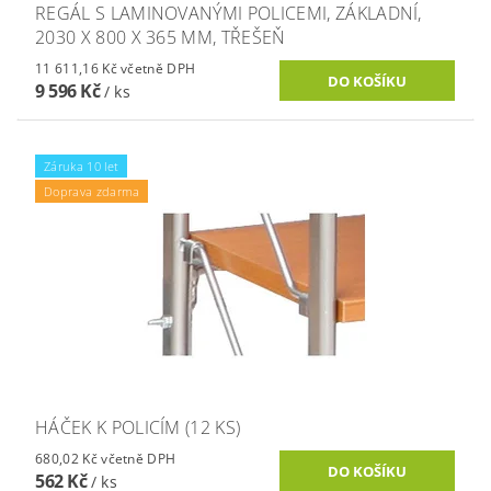
REGÁL S LAMINOVANÝMI POLICEMI, ZÁKLADNÍ,
2030 X 800 X 365 MM, TŘEŠEŇ
11 611,16 Kč včetně DPH
9 596 Kč
/ ks
Záruka 10 let
Doprava zdarma
HÁČEK K POLICÍM (12 KS)
680,02 Kč včetně DPH
562 Kč
/ ks