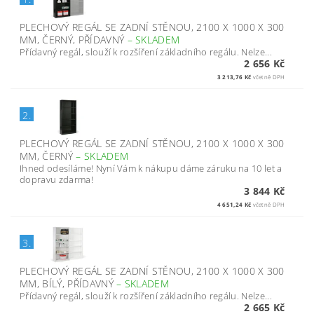
PLECHOVÝ REGÁL SE ZADNÍ STĚNOU, 2100 X 1000 X 300
MM, ČERNÝ, PŘÍDAVNÝ
–
SKLADEM
Přídavný regál, slouží k rozšíření základního regálu. Nelze...
2 656 Kč
3 213,76 Kč
včetně DPH
2.
PLECHOVÝ REGÁL SE ZADNÍ STĚNOU, 2100 X 1000 X 300
MM, ČERNÝ
–
SKLADEM
Ihned odesíláme! Nyní Vám k nákupu dáme záruku na 10 let a
dopravu zdarma!
3 844 Kč
4 651,24 Kč
včetně DPH
3.
PLECHOVÝ REGÁL SE ZADNÍ STĚNOU, 2100 X 1000 X 300
MM, BÍLÝ, PŘÍDAVNÝ
–
SKLADEM
Přídavný regál, slouží k rozšíření základního regálu. Nelze...
2 665 Kč