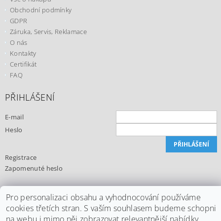
Obchodní podmínky
GDPR
Záruka, Servis, Reklamace
O nás
Kontakty
Certifikát
FAQ
PŘIHLÁŠENÍ
E-mail
Heslo
Registrace
Zapomenuté heslo
Pro personalizaci obsahu a vyhodnocování používáme
cookies třetích stran. S vaším souhlasem budeme schopni
Upravit nastavení cookies
2026 ©
Office24.cz
, všechna práva vyhrazena
na webu i mimo něj zobrazovat relevantnější nabídky