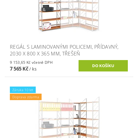
REGÁL S LAMINOVANÝMI POLICEMI, PŘÍDAVNÝ,
2030 X 800 X 365 MM, TŘEŠEŇ
9 153,65 Kč včetně DPH
7 565 Kč
/ ks
Záruka 10 let
Doprava zdarma