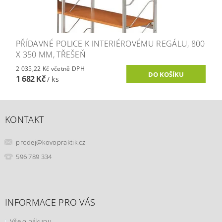
PŘÍDAVNÉ POLICE K INTERIÉROVÉMU REGÁLU, 800
X 350 MM, TŘEŠEŇ
2 035,22 Kč včetně DPH
1 682 Kč
/ ks
KONTAKT
prodej
@
kovopraktik.cz
596 789 334
INFORMACE PRO VÁS
Vše o nákupu