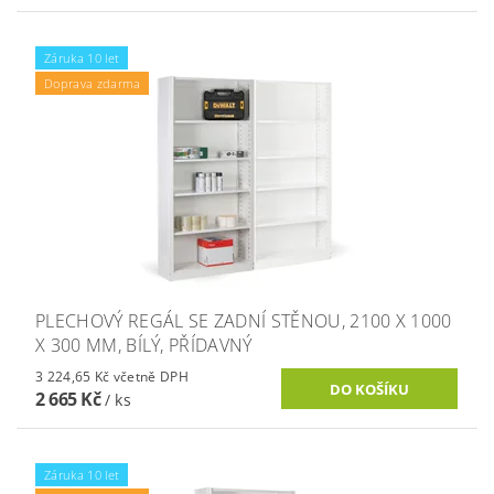
Záruka 10 let
Doprava zdarma
PLECHOVÝ REGÁL SE ZADNÍ STĚNOU, 2100 X 1000
X 300 MM, BÍLÝ, PŘÍDAVNÝ
3 224,65 Kč včetně DPH
2 665 Kč
/ ks
Záruka 10 let