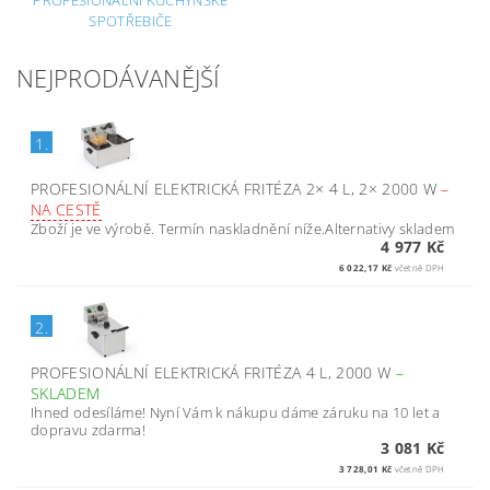
PROFESIONÁLNÍ KUCHYŇSKÉ
SPOTŘEBIČE
NEJPRODÁVANĚJŠÍ
1.
PROFESIONÁLNÍ ELEKTRICKÁ FRITÉZA 2× 4 L, 2× 2000 W
–
NA CESTĚ
Zboží je ve výrobě. Termín naskladnění níže.Alternativy skladem
4 977 Kč
6 022,17 Kč
včetně DPH
2.
PROFESIONÁLNÍ ELEKTRICKÁ FRITÉZA 4 L, 2000 W
–
SKLADEM
Ihned odesíláme! Nyní Vám k nákupu dáme záruku na 10 let a
dopravu zdarma!
3 081 Kč
3 728,01 Kč
včetně DPH