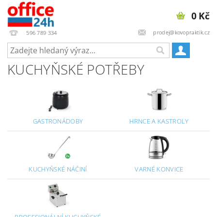
0 Kč
prodej@kovopraktik.cz
596 789 334
KUCHYŇSKÉ POTŘEBY
GASTRONÁDOBY
HRNCE A KASTROLY
KUCHYŇSKÉ NÁČINÍ
VARNÉ KONVICE