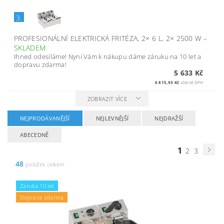
3.
PROFESIONÁLNÍ ELEKTRICKÁ FRITÉZA, 2× 6 L, 2× 2500 W
–
SKLADEM
Ihned odesíláme! Nyní Vám k nákupu dáme záruku na 10 let a
dopravu zdarma!
5 633 Kč
6 815,93 Kč
včetně DPH
ZOBRAZIT VÍCE
NEJPRODÁVANĚJŠÍ
NEJLEVNĚJŠÍ
NEJDRAŽŠÍ
ABECEDNĚ
1
2
3
48
položek celkem
Záruka 10 let
Doprava zdarma