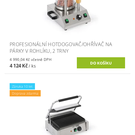
PROFESIONÁLNÍ HOTDOGOVAČ/OHŘÍVAČ NA
PÁRKY V ROHLÍKU, 2 TRNY
4 990,04 Kč včetně DPH
4 124 Kč
/ ks
Záruka 10 let
Doprava zdarma