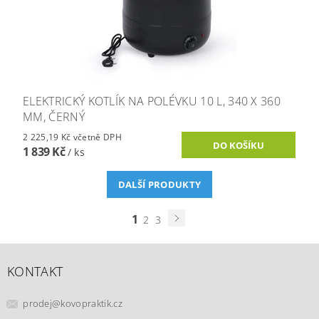
ELEKTRICKÝ KOTLÍK NA POLÉVKU 10 L, 340 X 360
MM, ČERNÝ
2 225,19 Kč včetně DPH
1 839 Kč
/ ks
DALŠÍ PRODUKTY
1
2
3
KONTAKT
prodej
@
kovopraktik.cz