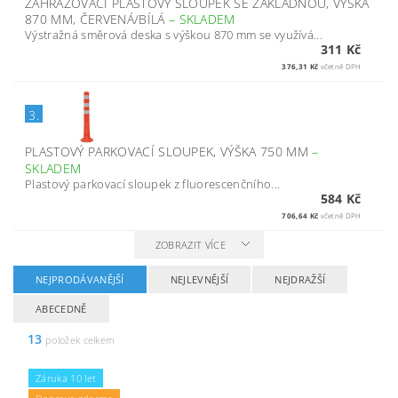
ZAHRAZOVACÍ PLASTOVÝ SLOUPEK SE ZÁKLADNOU, VÝŠKA
870 MM, ČERVENÁ/BÍLÁ
–
SKLADEM
Výstražná směrová deska s výškou 870 mm se využívá...
311 Kč
376,31 Kč
včetně DPH
3.
PLASTOVÝ PARKOVACÍ SLOUPEK, VÝŠKA 750 MM
–
SKLADEM
Plastový parkovací sloupek z fluorescenčního...
584 Kč
706,64 Kč
včetně DPH
ZOBRAZIT VÍCE
NEJPRODÁVANĚJŠÍ
NEJLEVNĚJŠÍ
NEJDRAŽŠÍ
ABECEDNĚ
13
položek celkem
Záruka 10 let