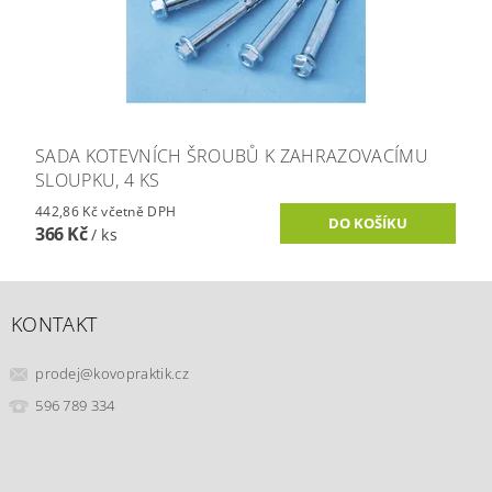
SADA KOTEVNÍCH ŠROUBŮ K ZAHRAZOVACÍMU
SLOUPKU, 4 KS
442,86 Kč včetně DPH
366 Kč
/ ks
KONTAKT
prodej
@
kovopraktik.cz
596 789 334