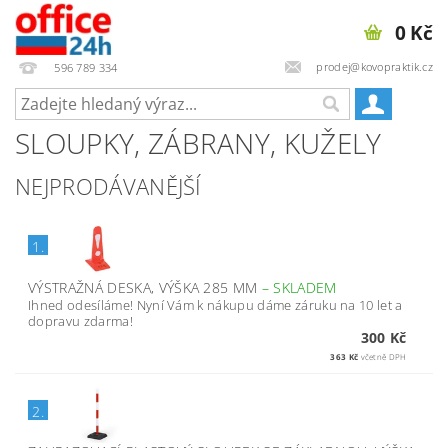
0 Kč
prodej@kovopraktik.cz
596 789 334
SLOUPKY, ZÁBRANY, KUŽELY
NEJPRODÁVANĚJŠÍ
1.
VÝSTRAŽNÁ DESKA, VÝŠKA 285 MM
–
SKLADEM
Ihned odesíláme! Nyní Vám k nákupu dáme záruku na 10 let a
dopravu zdarma!
300 Kč
363 Kč
včetně DPH
2.