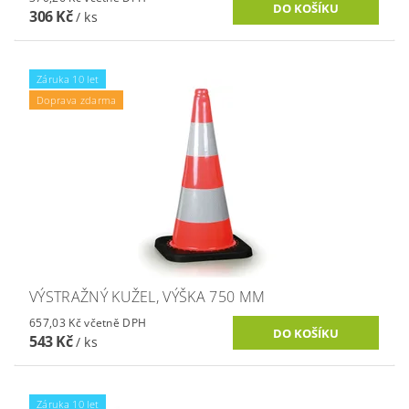
306 Kč
/ ks
Záruka 10 let
Doprava zdarma
VÝSTRAŽNÝ KUŽEL, VÝŠKA 750 MM
657,03 Kč včetně DPH
543 Kč
/ ks
Záruka 10 let