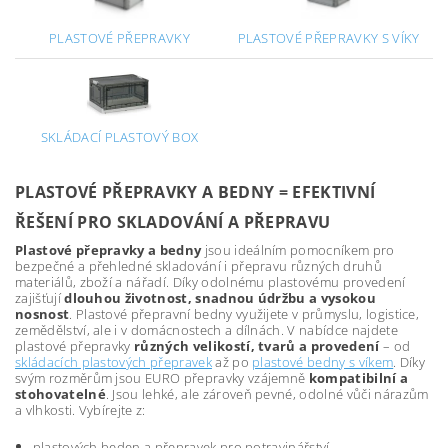
PLASTOVÉ PŘEPRAVKY
PLASTOVÉ PŘEPRAVKY S VÍKY
SKLÁDACÍ PLASTOVÝ BOX
PLASTOVÉ PŘEPRAVKY A BEDNY = EFEKTIVNÍ
ŘEŠENÍ PRO SKLADOVÁNÍ A PŘEPRAVU
Plastové přepravky a bedny
jsou ideálním pomocníkem pro
bezpečné a přehledné skladování i přepravu různých druhů
materiálů, zboží a nářadí. Díky odolnému plastovému provedení
zajišťují
dlouhou životnost, snadnou údržbu a vysokou
nosnost
. Plastové přepravní bedny využijete v průmyslu, logistice,
zemědělství, ale i v domácnostech a dílnách. V nabídce najdete
plastové přepravky
různých velikostí, tvarů a provedení
– od
skládacích plastových přepravek
až po
plastové bedny s víkem
. Díky
svým rozměrům jsou EURO přepravky vzájemně
kompatibilní a
stohovatelné
. Jsou lehké, ale zároveň pevné, odolné vůči nárazům
a vlhkosti. Vybírejte z:
plastových beden a přepravek pro potravinářství