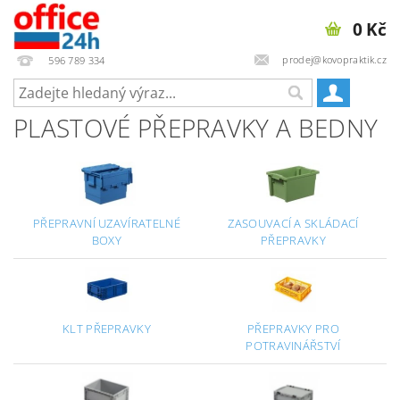
0 Kč
prodej@kovopraktik.cz
596 789 334
PLASTOVÉ PŘEPRAVKY A BEDNY
PŘEPRAVNÍ UZAVÍRATELNÉ
ZASOUVACÍ A SKLÁDACÍ
BOXY
PŘEPRAVKY
KLT PŘEPRAVKY
PŘEPRAVKY PRO
POTRAVINÁŘSTVÍ