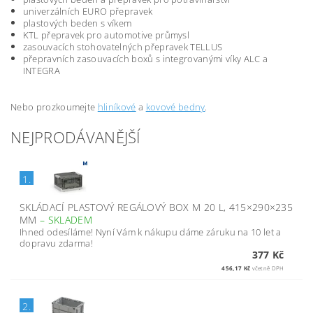
univerzálních EURO přepravek
plastových beden s víkem
KTL přepravek pro automotive průmysl
zasouvacích stohovatelných přepravek TELLUS
přepravních zasouvacích boxů s integrovanými víky ALC a
INTEGRA
Nebo prozkoumejte
hliníkové
a
kovové bedny
.
NEJPRODÁVANĚJŠÍ
1.
SKLÁDACÍ PLASTOVÝ REGÁLOVÝ BOX M 20 L, 415×290×235
MM
–
SKLADEM
Ihned odesíláme! Nyní Vám k nákupu dáme záruku na 10 let a
dopravu zdarma!
377 Kč
456,17 Kč
včetně DPH
2.