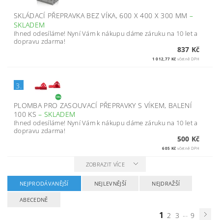
SKLÁDACÍ PŘEPRAVKA BEZ VÍKA, 600 X 400 X 300 MM
–
SKLADEM
Ihned odesíláme! Nyní Vám k nákupu dáme záruku na 10 let a
dopravu zdarma!
837 Kč
1 012,77 Kč
včetně DPH
3.
PLOMBA PRO ZASOUVACÍ PŘEPRAVKY S VÍKEM, BALENÍ
100 KS
–
SKLADEM
Ihned odesíláme! Nyní Vám k nákupu dáme záruku na 10 let a
dopravu zdarma!
500 Kč
605 Kč
včetně DPH
ZOBRAZIT VÍCE
NEJPRODÁVANĚJŠÍ
NEJLEVNĚJŠÍ
NEJDRAŽŠÍ
ABECEDNĚ
1
...
2
3
9