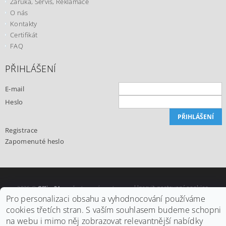
Záruka, Servis, Reklamace
O nás
Kontakty
Certifikát
FAQ
PŘIHLÁŠENÍ
E-mail
Heslo
Registrace
Zapomenuté heslo
Upravit nastavení cookies
2026 ©
Office24.cz
, všechna práva vyhrazena
Pro personalizaci obsahu a vyhodnocování používáme
Vytvořil Shoptet
cookies třetích stran. S vaším souhlasem budeme schopni
na webu i mimo něj zobrazovat relevantnější nabídky