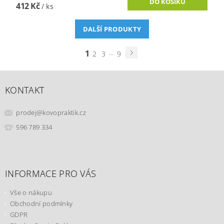
412 Kč
/ ks
DALŠÍ PRODUKTY
1
...
2
3
9
KONTAKT
prodej
@
kovopraktik.cz
596 789 334
INFORMACE PRO VÁS
Vše o nákupu
Obchodní podmínky
GDPR