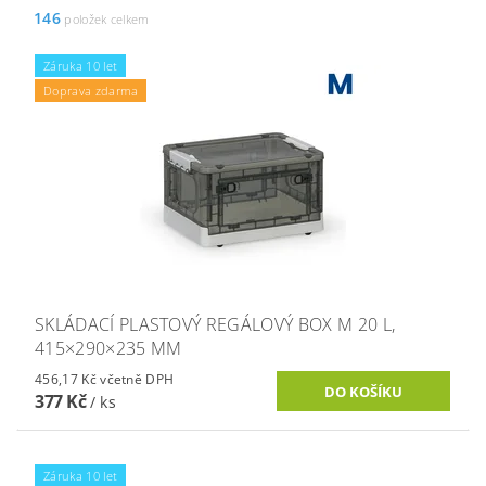
146
položek celkem
Záruka 10 let
Doprava zdarma
SKLÁDACÍ PLASTOVÝ REGÁLOVÝ BOX M 20 L,
415×290×235 MM
456,17 Kč včetně DPH
377 Kč
/ ks
Záruka 10 let