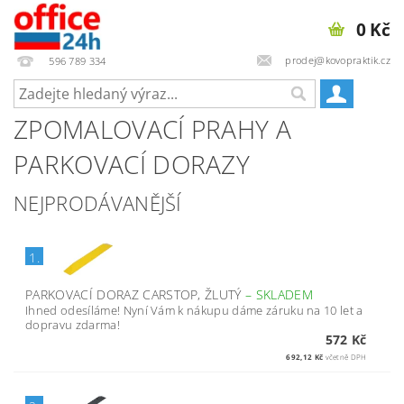
0 Kč
prodej@kovopraktik.cz
596 789 334
ZPOMALOVACÍ PRAHY A
PARKOVACÍ DORAZY
NEJPRODÁVANĚJŠÍ
1.
PARKOVACÍ DORAZ CARSTOP, ŽLUTÝ
–
SKLADEM
Ihned odesíláme! Nyní Vám k nákupu dáme záruku na 10 let a
dopravu zdarma!
572 Kč
692,12 Kč
včetně DPH