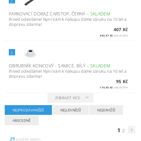
2.
PARKOVACÍ DORAZ CARSTOP, ČERNÝ
–
SKLADEM
Ihned odesíláme! Nyní Vám k nákupu dáme záruku na 10 let a
dopravu zdarma!
407 Kč
492,47 Kč
včetně DPH
3.
OBRUBNÍK KONCOVÝ - SAMICE, BÍLÝ
–
SKLADEM
Ihned odesíláme! Nyní Vám k nákupu dáme záruku na 10 let a
dopravu zdarma!
95 Kč
114,95 Kč
včetně DPH
ZOBRAZIT VÍCE
NEJPRODÁVANĚJŠÍ
NEJLEVNĚJŠÍ
NEJDRAŽŠÍ
ABECEDNĚ
1
2
29
položek celkem