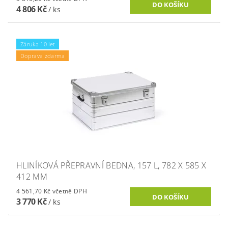
4 806 Kč
/ ks
Záruka 10 let
Doprava zdarma
HLINÍKOVÁ PŘEPRAVNÍ BEDNA, 157 L, 782 X 585 X
412 MM
4 561,70 Kč včetně DPH
3 770 Kč
/ ks