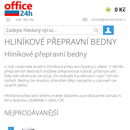
0 Kč
prodej@kovopraktik.cz
596 789 334
HLINÍKOVÉ PŘEPRAVNÍ BEDNY
Hliníkové přepravní bedny
U nás naleznete kvalitní hliníkové přepravní bedny s víkem. V těchto
přepravních bednách můžete přepravovat nářadí, přístroje atd. .
Díky své odolnosti zaručují, že nedojde k poškození např. tohoto
nářadí. Bedny lze snadno přenášet díky rukojetím a zároveň lze
uzavřít petlicí.
Hliníkové přepravní bedny máme skladem a poskytujeme záruku 5
let a dopravu ZDARMA v rámci ČR.
NEJPRODÁVANĚJŠÍ