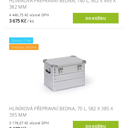
HLINÍKOVÁ PŘEPRAVNÍ BEDNA, 140 L, 902 X 495 X
382 MM
4 446,75 Kč včetně DPH
3 675 Kč
/ ks
Záruka 10 let
Doprava zdarma
HLINÍKOVÁ PŘEPRAVNÍ BEDNA, 70 L, 582 X 385 X
395 MM
3 178,67 Kč včetně DPH