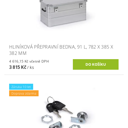
HLINÍKOVÁ PŘEPRAVNÍ BEDNA, 91 L, 782 X 385 X
382 MM
4 616,15 Kč včetně DPH
3 815 Kč
/ ks
Záruka 10 let
Doprava zdarma