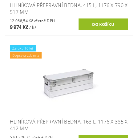
HLINÍKOVÁ PŘEPRAVNÍ BEDNA, 415 L, 1176 X 790 X
517 MM
12 068,54 Kč včetně DPH
9 974 Kč
/ ks
Záruka 10 let
Doprava zdarma
HLINÍKOVÁ PŘEPRAVNÍ BEDNA, 163 L, 1176 X 385 X
412 MM
5 815,26 Kč včetně DPH