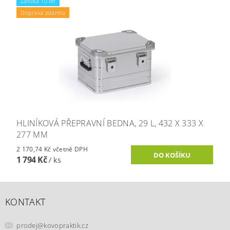
Záruka 10 let
Doprava zdarma
HLINÍKOVÁ PŘEPRAVNÍ BEDNA, 29 L, 432 X 333 X
277 MM
2 170,74 Kč včetně DPH
1 794 Kč
/ ks
KONTAKT
prodej
@
kovopraktik.cz