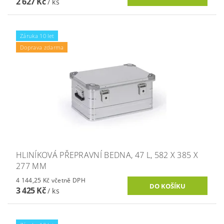
2 627 Kč
/ ks
Záruka 10 let
Doprava zdarma
HLINÍKOVÁ PŘEPRAVNÍ BEDNA, 47 L, 582 X 385 X
277 MM
4 144,25 Kč včetně DPH
3 425 Kč
/ ks