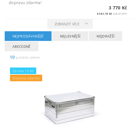
dopravu zdarma!
3 770 Kč
4 561,70 Kč
včetně DPH
ZOBRAZIT VÍCE
NEJPRODÁVANĚJŠÍ
NEJLEVNĚJŠÍ
NEJDRAŽŠÍ
ABECEDNĚ
10
položek celkem
Záruka 10 let
Doprava zdarma