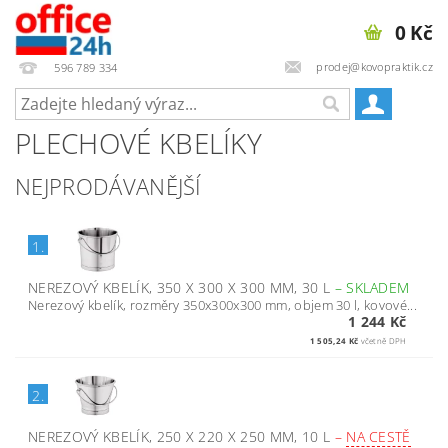
0 Kč
prodej@kovopraktik.cz
596 789 334
PLECHOVÉ KBELÍKY
NEJPRODÁVANĚJŠÍ
1.
NEREZOVÝ KBELÍK, 350 X 300 X 300 MM, 30 L
–
SKLADEM
Nerezový kbelík, rozměry 350x300x300 mm, objem 30 l, kovové...
1 244 Kč
1 505,24 Kč
včetně DPH
2.
NEREZOVÝ KBELÍK, 250 X 220 X 250 MM, 10 L
–
NA CESTĚ