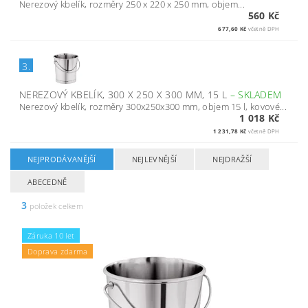
Nerezový kbelík, rozměry 250 x 220 x 250 mm, objem...
560 Kč
677,60 Kč
včetně DPH
3.
NEREZOVÝ KBELÍK, 300 X 250 X 300 MM, 15 L
–
SKLADEM
Nerezový kbelík, rozměry 300x250x300 mm, objem 15 l, kovové...
1 018 Kč
1 231,78 Kč
včetně DPH
NEJPRODÁVANĚJŠÍ
NEJLEVNĚJŠÍ
NEJDRAŽŠÍ
ABECEDNĚ
3
položek celkem
Záruka 10 let
Doprava zdarma