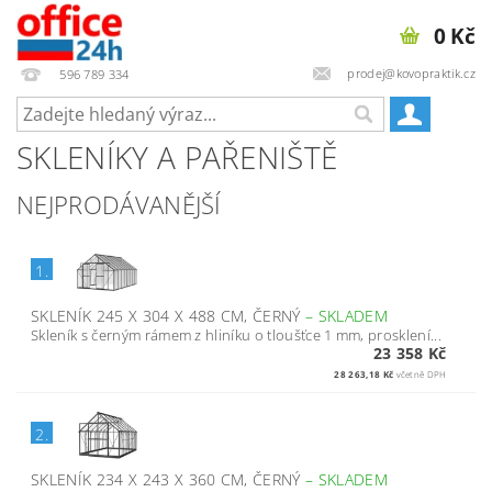
0 Kč
prodej@kovopraktik.cz
596 789 334
SKLENÍKY A PAŘENIŠTĚ
NEJPRODÁVANĚJŠÍ
1.
SKLENÍK 245 X 304 X 488 CM, ČERNÝ
–
SKLADEM
Skleník s černým rámem z hliníku o tloušťce 1 mm, prosklení...
23 358 Kč
28 263,18 Kč
včetně DPH
2.
SKLENÍK 234 X 243 X 360 CM, ČERNÝ
–
SKLADEM