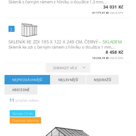
Skleník s černým rámem z hliníku o tloušťce 1,3 mm,...
34 031 Kč
41 177,51 Kč
včetně DPH
3.
SKLENÍK KE ZDI 195 X 122 X 249 CM, ČERNÝ
–
SKLADEM
Skleník ke zdi s černým rámem z hliníku o tloušťce 1 mm,...
8 458 Kč
10 234,18 Kč
včetně DPH
ZOBRAZIT VÍCE
NEJPRODÁVANĚJŠÍ
NEJLEVNĚJŠÍ
NEJDRAŽŠÍ
ABECEDNĚ
11
položek celkem
Záruka 10 let
Doprava zdarma