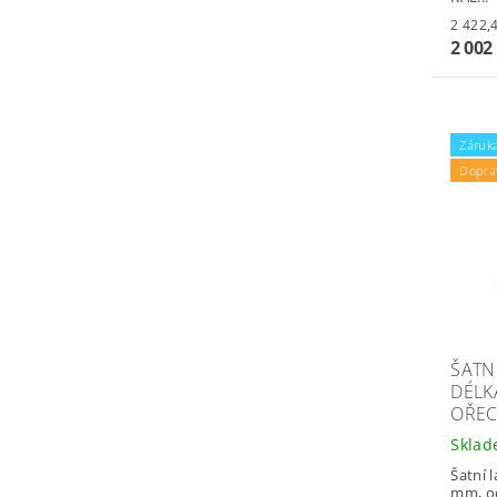
2 002
Záruka
Dopra
ŠATNÍ
DÉLK
OŘE
Skla
Šatní 
mm, oc