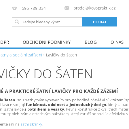
prodej@kovopraktik.cz
596 789 334
GDPR
OBCHODNÍ PODMÍNKY
BLOG
O NÁS
atny a sociální zařízení
Lavičky do šaten
VIČKY DO ŠATEN
 A PRAKTICKÉ ŠATNÍ LAVIČKY PRO KAŽDÉ ZÁZEMÍ
do šaten
jsou nezbytným vybavením pro pohodlné převlékání v zázemí spo
í lavice spojují
funkčnost, odolnost a jednoduchý design
, který zapa
ni šatní lavice
s botníkem a věšáky
. Pevná konstrukce z kvalitních mater
atnu spolehlivým a estetickým nábytkem, který zaručí pohodlí a efektivitu
ňte ani na
šatní skříňky
.