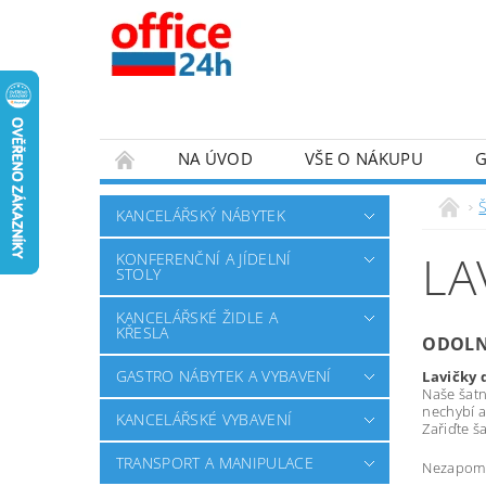
NA ÚVOD
VŠE O NÁKUPU
Š
KANCELÁŘSKÝ NÁBYTEK
LA
KONFERENČNÍ A JÍDELNÍ
STOLY
KANCELÁŘSKÉ ŽIDLE A
KŘESLA
ODOLNÉ
GASTRO NÁBYTEK A VYBAVENÍ
Lavičky 
Naše šatn
nechybí a
KANCELÁŘSKÉ VYBAVENÍ
Zařiďte š
TRANSPORT A MANIPULACE
Nezapome