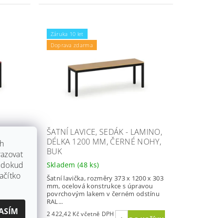
Záruka 10 let
Doprava zdarma
MINO,
ŠATNÍ LAVICE, SEDÁK - LAMINO,
NOHY,
DÉLKA 1200 MM, ČERNÉ NOHY,
ch
BUK
azovat
, dokud
Skladem
(48 ks)
ačítko
00 x 303
Šatní lavička, rozměry 373 x 1200 x 303
avou
mm, ocelová konstrukce s úpravou
dstínu
povrchovým lakem v černém odstínu
RAL...
ASÍM
2 422,42 Kč včetně DPH