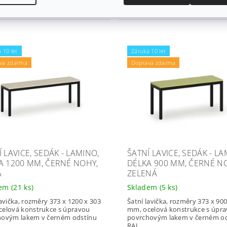
 Kč
2 002 Kč
/ ks
/ ks
 10 let
Záruka 10 let
va zdarma
Doprava zdarma
 LAVICE, SEDÁK - LAMINO,
ŠATNÍ LAVICE, SEDÁK - LA
A 1200 MM, ČERNÉ NOHY,
DÉLKA 900 MM, ČERNÉ N
A
ZELENÁ
dem
(21 ks)
Skladem
(5 ks)
lavička, rozměry 373 x 1200 x 303
Šatní lavička, rozměry 373 x 900
elová konstrukce s úpravou
mm, ocelová konstrukce s úpr
hovým lakem v černém odstínu
povrchovým lakem v černém o
RAL...