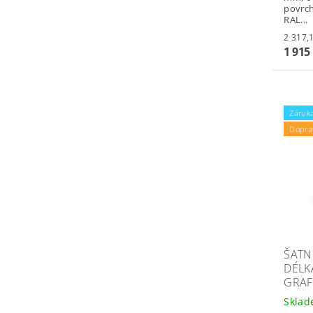
povrc
RAL...
1 915
Záruka
Dopra
ŠATNÍ
DÉLK
GRAF
Skla