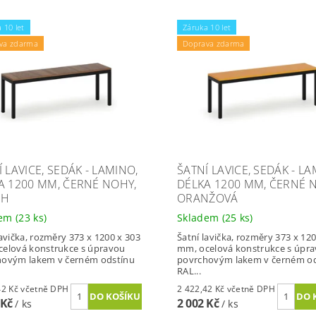
 10 let
Záruka 10 let
va zdarma
Doprava zdarma
 LAVICE, SEDÁK - LAMINO,
ŠATNÍ LAVICE, SEDÁK - LA
A 1200 MM, ČERNÉ NOHY,
DÉLKA 1200 MM, ČERNÉ 
CH
ORANŽOVÁ
dem
(23 ks)
Skladem
(25 ks)
lavička, rozměry 373 x 1200 x 303
Šatní lavička, rozměry 373 x 12
elová konstrukce s úpravou
mm, ocelová konstrukce s úpr
hovým lakem v černém odstínu
povrchovým lakem v černém o
RAL...
2 422,42 Kč včetně DPH
2 422,42 Kč včetně DPH
 Kč
2 002 Kč
/ ks
/ ks