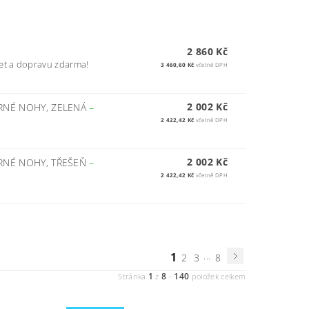
2 860 Kč
et a dopravu zdarma!
3 460,60 Kč
včetně DPH
2 002 Kč
ERNÉ NOHY, ZELENÁ
–
2 422,42 Kč
včetně DPH
2 002 Kč
ERNÉ NOHY, TŘEŠEŇ
–
2 422,42 Kč
včetně DPH
1
...
2
3
8
1
8
140
Stránka
z
-
položek celkem