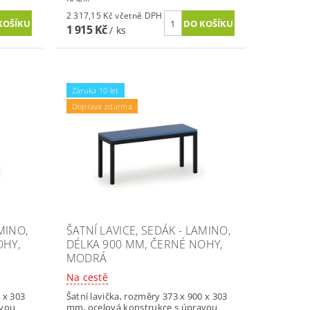
2 317,15 Kč včetně DPH
1 915 Kč
/ ks
Záruka 10 let
Doprava zdarma
MINO,
ŠATNÍ LAVICE, SEDÁK - LAMINO,
OHY,
DÉLKA 900 MM, ČERNÉ NOHY,
MODRÁ
Na cestě
 x 303
Šatní lavička, rozměry 373 x 900 x 303
avou
mm, ocelová konstrukce s úpravou