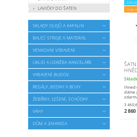
Záruka
LAVIČKY DO ŠATEN
Dopra
SKLADY OLEJŮ A KAPALIN
BALÍCÍ STROJE A MATERIÁL
VENKOVNÍ VYBAVENÍ
ÚKLID A ÚDRŽBA KANCELÁŘE
ŠATNÍ
HNĚ
VYBAVENÍ BUDOV
Skla
REGÁLY, BEDNY A BOXY
Ihned 
dáme z
zdarm
ŽEBŘÍKY, LEŠENÍ, SCHŮDKY
2 860
VÁHY
DŮM A ZAHRADA