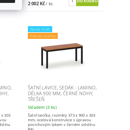
2 002 Kč
/ ks
Záruka 10 let
Doprava zdarma
MINO,
ŠATNÍ LAVICE, SEDÁK - LAMINO,
OHY,
DÉLKA 900 MM, ČERNÉ NOHY,
TŘEŠEŇ
Skladem
(3 ks)
 x 303
Šatní lavička, rozměry 373 x 900 x 303
avou
mm, ocelová konstrukce s úpravou
dstínu
povrchovým lakem v černém odstínu
RAL...