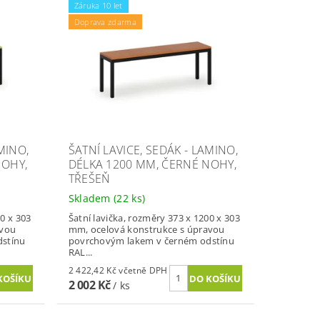
Záruka 10 let
Doprava zdarma
MINO,
ŠATNÍ LAVICE, SEDÁK - LAMINO,
NOHY,
DÉLKA 1200 MM, ČERNÉ NOHY,
TŘEŠEŇ
Skladem
(22 ks)
00 x 303
Šatní lavička, rozměry 373 x 1200 x 303
avou
mm, ocelová konstrukce s úpravou
dstínu
povrchovým lakem v černém odstínu
RAL...
2 422,42 Kč včetně DPH
2 002 Kč
/ ks