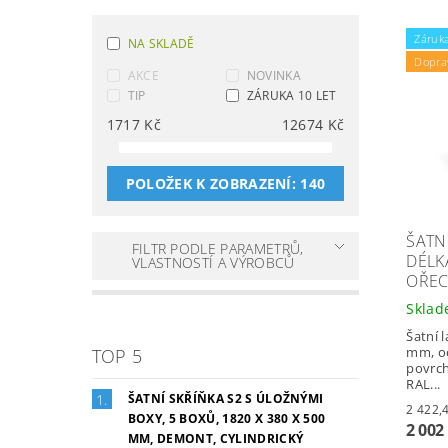
Záruka
NA SKLADĚ
Dopra
AKCE
NOVINKA
TIP
ZÁRUKA 10 LET
1717
Kč
12674
Kč
POLOŽEK K ZOBRAZENÍ:
140
ŠATNÍ
FILTR PODLE PARAMETRŮ,
DÉLK
VLASTNOSTÍ A VÝROBCŮ
OŘE
Skla
Šatní 
mm, oc
TOP 5
povrc
RAL...
ŠATNÍ SKŘÍŇKA S2 S ÚLOŽNÝMI
BOXY, 5 BOXŮ, 1820 X 380 X 500
2 002
MM, DEMONT, CYLINDRICKÝ