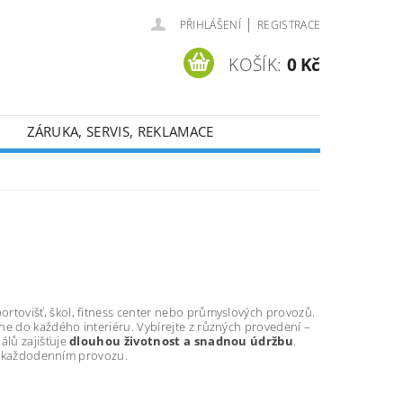
|
PŘIHLÁŠENÍ
REGISTRACE
KOŠÍK:
0 Kč
ZÁRUKA, SERVIS, REKLAMACE
rtovišť, škol, fitness center nebo průmyslových provozů.
dne do každého interiéru. Vybírejte z různých provedení –
iálů zajišťuje
dlouhou životnost a snadnou údržbu
.
 v každodenním provozu.