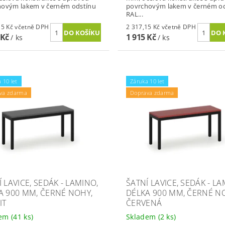
hovým lakem v černém odstínu
povrchovým lakem v černém o
RAL...
2 317,15 Kč včetně DPH
2 317,15 Kč včetně DPH
 Kč
1 915 Kč
/ ks
/ ks
 10 let
Záruka 10 let
va zdarma
Doprava zdarma
 LAVICE, SEDÁK - LAMINO,
ŠATNÍ LAVICE, SEDÁK - LA
A 900 MM, ČERNÉ NOHY,
DÉLKA 900 MM, ČERNÉ N
IT
ČERVENÁ
dem
(41 ks)
Skladem
(2 ks)