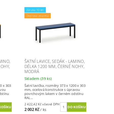
Záruka 10 let
Doprava zdarma
MINO,
ŠATNÍ LAVICE, SEDÁK - LAMINO,
NOHY,
DÉLKA 1200 MM, ČERNÉ NOHY,
MODRÁ
Skladem
(39 ks)
00 x 303
Šatní lavička, rozměry 373 x 1200 x 303
avou
mm, ocelová konstrukce s úpravou
dstínu
povrchovým lakem v černém odstínu
RAL...
2 422,42 Kč včetně DPH
2 002 Kč
/ ks