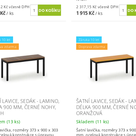
2 422,42 Kč včetně DPH
2 317,15 Kč včetně DPH
 Kč
1 915 Kč
/ ks
/ ks
 10 let
Záruka 10 let
va zdarma
Doprava zdarma
 LAVICE, SEDÁK - LAMINO,
ŠATNÍ LAVICE, SEDÁK - LA
A 900 MM, ČERNÉ NOHY,
DÉLKA 900 MM, ČERNÉ N
CH
ORANŽOVÁ
dem
(13 ks)
Skladem
(11 ks)
lavička, rozměry 373 x 900 x 303
Šatní lavička, rozměry 373 x 900
elová konstrukce s úpravou
mm, ocelová konstrukce s úpr