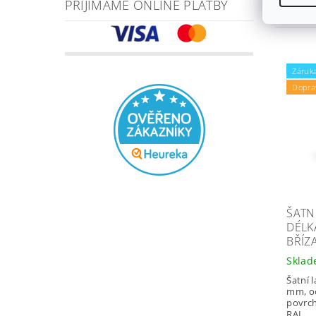
PŘIJÍMÁME ONLINE PLATBY
2 002
Záruka
Dopra
ŠATNÍ
DÉLK
BŘÍZ
Skla
Šatní 
mm, oc
povrc
RAL...