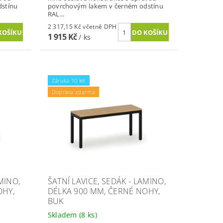
dstínu
povrchovým lakem v černém odstínu
RAL...
2 317,15 Kč včetně DPH
1 915 Kč
/ ks
Záruka 10 let
Doprava zdarma
MINO,
ŠATNÍ LAVICE, SEDÁK - LAMINO,
OHY,
DÉLKA 900 MM, ČERNÉ NOHY,
BUK
Skladem
(8 ks)