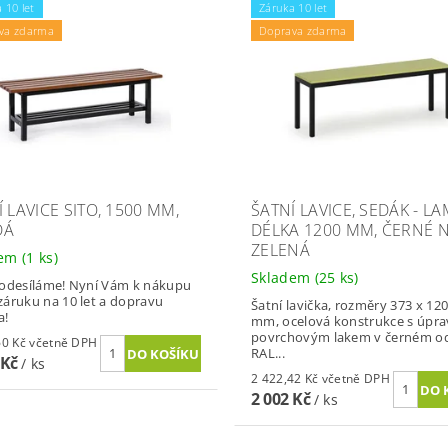
 10 let
Záruka 10 let
va zdarma
Doprava zdarma
 LAVICE SITO, 1500 MM,
ŠATNÍ LAVICE, SEDÁK - LA
DÁ
DÉLKA 1200 MM, ČERNÉ 
ZELENÁ
dem
(1 ks)
Skladem
(25 ks)
odesíláme! Nyní Vám k nákupu
áruku na 10 let a dopravu
Šatní lavička, rozměry 373 x 12
a!
mm, ocelová konstrukce s úpr
povrchovým lakem v černém o
3 460,60 Kč včetně DPH
RAL...
 Kč
/ ks
2 422,42 Kč včetně DPH
2 002 Kč
/ ks