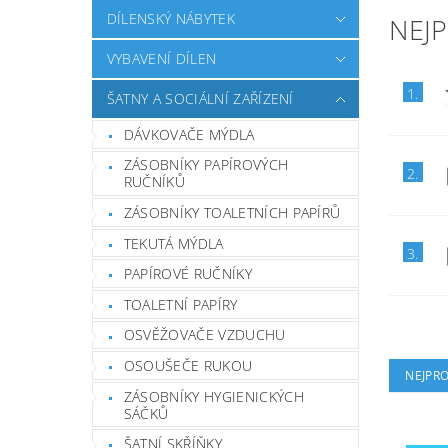
DÍLENSKÝ NÁBYTEK
NEJ
VYBAVENÍ DÍLEN
1.
ŠATNY A SOCIÁLNÍ ZAŘÍZENÍ
DÁVKOVAČE MÝDLA
ZÁSOBNÍKY PAPÍROVÝCH
2.
RUČNÍKŮ
ZÁSOBNÍKY TOALETNÍCH PAPÍRŮ
TEKUTÁ MÝDLA
3.
PAPÍROVÉ RUČNÍKY
TOALETNÍ PAPÍRY
OSVĚŽOVAČE VZDUCHU
OSOUŠEČE RUKOU
NEJPR
ZÁSOBNÍKY HYGIENICKÝCH
SÁČKŮ
ŠATNÍ SKŘÍŇKY