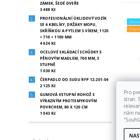
ZÁMEK, ŠEDÉ DVEŘE
3 488 Kč
PROFESIONÁLNÍ ÚKLIDOVÝ VOZÍK
Záruka
SE 6 KBELÍKY, DRŽÁKY MOPU,
Dopra
SKŘÍŇKOU A PYTLEM S VÍKEM, 1120
× 710 × 1100 MM
4 624 Kč
OCELOVÉ SKLÁDACÍ SCHŮDKY S
PĚNOVÝM MADLEM, 700 MM, 3
STUPNĚ
1 030 Kč
ČERPADLO DO SUDU RFP 12-201-04
ŠATNÍ
2 125 Kč
DÉLK
Pro pe
GUMOVÁ VSTUPNÍ ROHOŽ S
GRAF
stran.
VÝRAZNÝM PROTISMYKOVÝM
releva
Skla
POVRCHEM, 80 X 120 CM
nám ned
1 043 Kč
Šatní 
"Souhl
mm, oc
povrc
RAL...
NAS