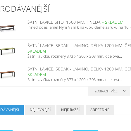
PRODÁVANĚJŠÍ
ŠATNÍ LAVICE SITO, 1500 MM, HNĚDÁ
–
SKLADEM
Ihned odesíláme! Nyní Vám k nákupu dáme záruku na 10 l
ŠATNÍ LAVICE, SEDÁK - LAMINO, DÉLKA 1200 MM, Č
SKLADEM
Šatní lavička, rozměry 373 x 1200 x 303 mm, ocelová...
ŠATNÍ LAVICE, SEDÁK - LAMINO, DÉLKA 1200 MM, Č
SKLADEM
Šatní lavička, rozměry 373 x 1200 x 303 mm, ocelová...
ZOBRAZIT VÍCE
ODÁVANĚJŠÍ
NEJLEVNĚJŠÍ
NEJDRAŽŠÍ
ABECEDNĚ