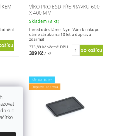
VÍKEM
VÍKO PRO ESD PŘEPRAVKU 600
X 400 MM
Skladem
(8 ks)
kladnění
Ihned odesíláme! Nyní Vám k nákupu
dáme záruku na 10 let a dopravu
zdarma!
373,89 Kč včetně DPH
309 Kč
/ ks
Záruka 10 let
Doprava zdarma
ch
azovat
, dokud
ačítko