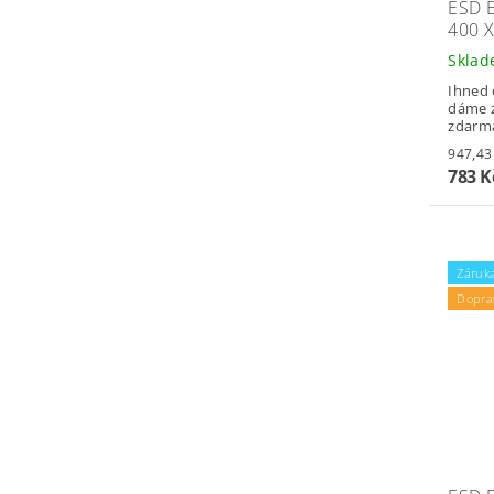
ESD 
400 
Skla
Ihned 
dáme z
zdarm
783 
Záruka
Dopra