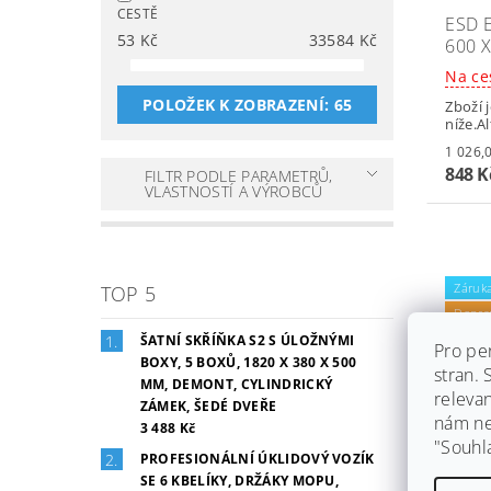
CESTĚ
ESD 
53
Kč
33584
Kč
600 
Na ce
POLOŽEK K ZOBRAZENÍ:
65
Zboží 
níže.A
848 
FILTR PODLE PARAMETRŮ,
VLASTNOSTÍ A VÝROBCŮ
Záruka
TOP 5
Dopra
ŠATNÍ SKŘÍŇKA S2 S ÚLOŽNÝMI
Pro pe
BOXY, 5 BOXŮ, 1820 X 380 X 500
stran.
MM, DEMONT, CYLINDRICKÝ
releva
ZÁMEK, ŠEDÉ DVEŘE
nám ned
3 488 Kč
"Souhl
PROFESIONÁLNÍ ÚKLIDOVÝ VOZÍK
SE 6 KBELÍKY, DRŽÁKY MOPU,