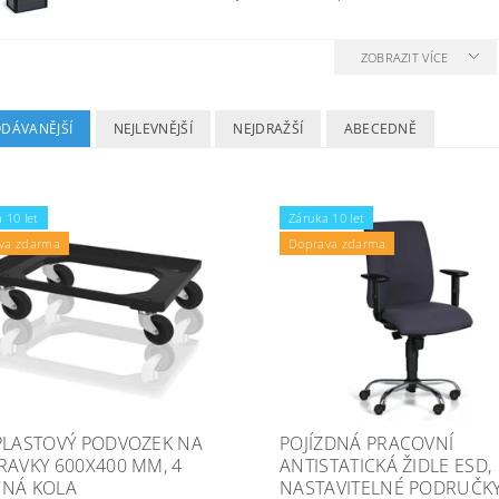
ZOBRAZIT VÍCE
ODÁVANĚJŠÍ
NEJLEVNĚJŠÍ
NEJDRAŽŠÍ
ABECEDNĚ
 10 let
Záruka 10 let
va zdarma
Doprava zdarma
PLASTOVÝ PODVOZEK NA
POJÍZDNÁ PRACOVNÍ
RAVKY 600X400 MM, 4
ANTISTATICKÁ ŽIDLE ESD,
NÁ KOLA
NASTAVITELNÉ PODRUČKY