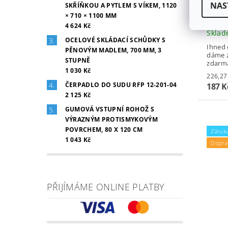
NAS
SKŘÍŇKOU A PYTLEM S VÍKEM, 1120
VÍKO
× 710 × 1100 MM
X 30
4 624 Kč
Skla
OCELOVÉ SKLÁDACÍ SCHŮDKY S
Ihned 
PĚNOVÝM MADLEM, 700 MM, 3
dáme z
STUPNĚ
zdarm
1 030 Kč
ČERPADLO DO SUDU RFP 12-201-04
187 
2 125 Kč
GUMOVÁ VSTUPNÍ ROHOŽ S
VÝRAZNÝM PROTISMYKOVÝM
POVRCHEM, 80 X 120 CM
Záruka
1 043 Kč
Dopra
PŘIJÍMÁME ONLINE PLATBY