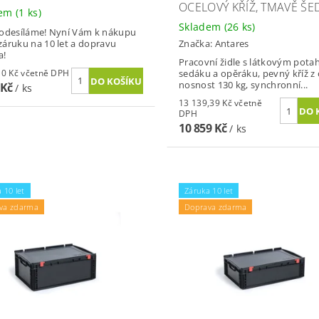
OCELOVÝ KŘÍŽ, TMAVĚ ŠE
dem
(1 ks)
Skladem
(26 ks)
odesíláme! Nyní Vám k nákupu
áruku na 10 let a dopravu
Značka:
Antares
a!
Pracovní židle s látkovým pot
2 069,10 Kč včetně DPH
sedáku a opěráku, pevný kříž z o
nosnost 130 kg, synchronní...
 Kč
/ ks
13 139,39 Kč včetně
DPH
10 859 Kč
/ ks
 10 let
Záruka 10 let
va zdarma
Doprava zdarma