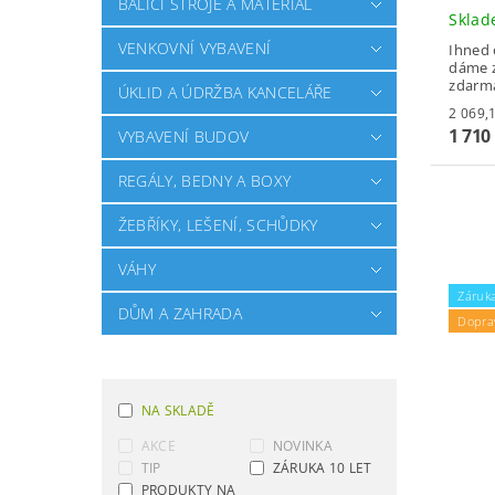
BALÍCÍ STROJE A MATERIÁL
Skla
VENKOVNÍ VYBAVENÍ
Ihned 
dáme z
zdarm
ÚKLID A ÚDRŽBA KANCELÁŘE
1 710
VYBAVENÍ BUDOV
REGÁLY, BEDNY A BOXY
ŽEBŘÍKY, LEŠENÍ, SCHŮDKY
VÁHY
Záruka
DŮM A ZAHRADA
Dopra
NA SKLADĚ
AKCE
NOVINKA
TIP
ZÁRUKA 10 LET
PRODUKTY NA