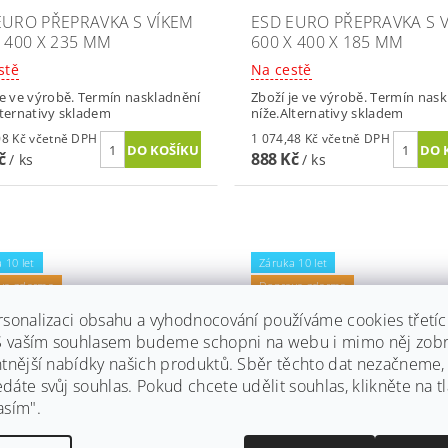
EURO PŘEPRAVKA S VÍKEM
ESD EURO PŘEPRAVKA S 
X 400 X 235 MM
600 X 400 X 185 MM
stě
Na cestě
je ve výrobě. Termín naskladnění
Zboží je ve výrobě. Termín nas
lternativy skladem
níže.Alternativy skladem
1 026,08 Kč včetně DPH
1 074,48 Kč včetně DPH
Kč
888 Kč
/ ks
/ ks
 10 let
Záruka 10 let
va zdarma
Doprava zdarma
rsonalizaci obsahu a vyhodnocování používáme cookies třetí
 S vaším souhlasem budeme schopni na webu i mimo něj zobr
ntnější nabídky našich produktů. Sběr těchto dat nezačneme
áte svůj souhlas. Pokud chcete udělit souhlas, klikněte na tl
asím".