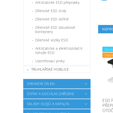
Antistatické ESD přepravky
Dílenské ESD stoly
Dílenské ESD skříně
Dílenské ESD zásuvkové
NEJPR
kontejnery
Dílenské vozíky ESD
Antistatické a elektroizolační
Záruka
rohože ESD
Dopra
Uzemňovací prvky
TRUHLAŘSKÉ HOBLICE
VYBAVENÍ DÍLEN
ŠATNY A SOCIÁLNÍ ZAŘÍZENÍ
ESD 
SKLADY OLEJŮ A KAPALIN
PŘEP
OTOČ