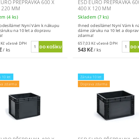
EURO PŘEPRAVKA 600 X
ESD EURO PŘEPRAVKA 60
X 220 MM
400 X 120 MM
dem
(4 ks)
Skladem
(7 ks)
odesíláme! Nyní Vám k nákupu
Ihned odesíláme! Nyní Vám k 
áruku na 10 let a dopravu
dáme záruku na 10 let a dopra
a!
zdarma!
947,43 Kč včetně DPH
657,03 Kč včetně DPH
Kč
543 Kč
/ ks
/ ks
 10 let
Záruka 10 let
va zdarma
Doprava zdarma