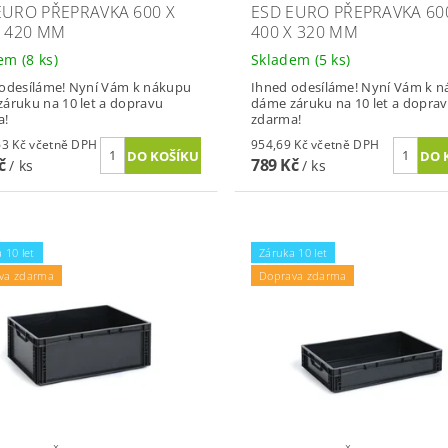
EURO PŘEPRAVKA 600 X
ESD EURO PŘEPRAVKA 60
X 420 MM
400 X 320 MM
dem
(8 ks)
Skladem
(5 ks)
odesíláme! Nyní Vám k nákupu
Ihned odesíláme! Nyní Vám k 
áruku na 10 let a dopravu
dáme záruku na 10 let a dopra
a!
zdarma!
1 092,63 Kč včetně DPH
954,69 Kč včetně DPH
Kč
789 Kč
/ ks
/ ks
 10 let
Záruka 10 let
va zdarma
Doprava zdarma