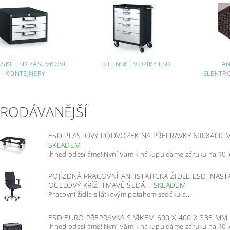
NSKÉ ESD ZÁSUVKOVÉ
DÍLENSKÉ VOZÍKY ESD
AN
KONTEJNERY
ELEKTR
PRODÁVANĚJŠÍ
ESD PLASTOVÝ PODVOZEK NA PŘEPRAVKY 600X400 
SKLADEM
Ihned odesíláme! Nyní Vám k nákupu dáme záruku na 10 l
POJÍZDNÁ PRACOVNÍ ANTISTATICKÁ ŽIDLE ESD, NAS
OCELOVÝ KŘÍŽ, TMAVĚ ŠEDÁ
–
SKLADEM
Pracovní židle s látkovým potahem sedáku a...
ESD EURO PŘEPRAVKA S VÍKEM 600 X 400 X 335 MM
Ihned odesíláme! Nyní Vám k nákupu dáme záruku na 10 l