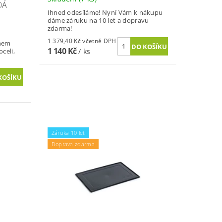
DÁ
Ihned odesíláme! Nyní Vám k nákupu
dáme záruku na 10 let a dopravu
zdarma!
1 379,40 Kč včetně DPH
ahem
1 140 Kč
/ ks
celi,
Záruka 10 let
Doprava zdarma