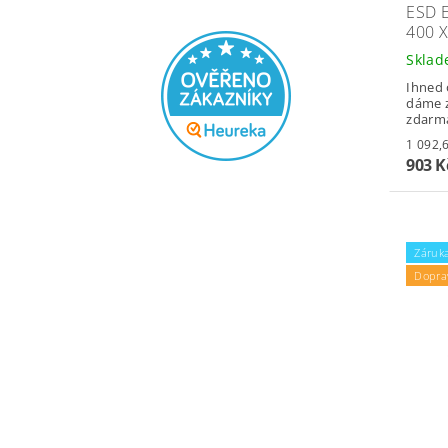
ESD 
400 
Skla
Ihned 
dáme z
zdarm
903 
Záruka
Dopra