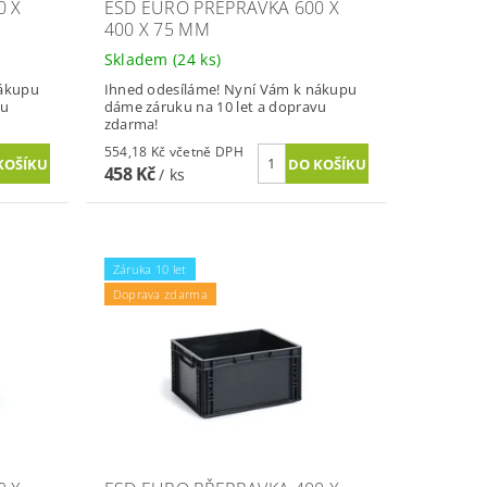
0 X
ESD EURO PŘEPRAVKA 600 X
400 X 75 MM
Skladem
(24 ks)
nákupu
Ihned odesíláme! Nyní Vám k nákupu
vu
dáme záruku na 10 let a dopravu
zdarma!
554,18 Kč včetně DPH
458 Kč
/ ks
Záruka 10 let
Doprava zdarma