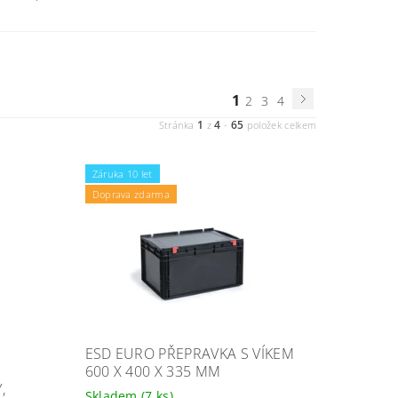
1
2
3
4
1
4
65
Stránka
z
-
položek celkem
Záruka 10 let
Doprava zdarma
ESD EURO PŘEPRAVKA S VÍKEM
600 X 400 X 335 MM
,
Skladem
(7 ks)