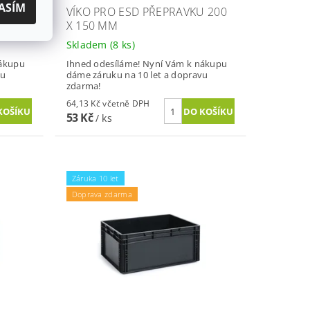
ASÍM
 300
VÍKO PRO ESD PŘEPRAVKU 200
X 150 MM
Skladem
(8 ks)
nákupu
Ihned odesíláme! Nyní Vám k nákupu
vu
dáme záruku na 10 let a dopravu
zdarma!
64,13 Kč včetně DPH
53 Kč
/ ks
Záruka 10 let
Doprava zdarma