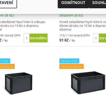
TAVENÍ
ODMÍTNOUT
SOUHL
 PRO ESD PŘEPRAVKU 400
VÍKO PRO ESD PŘEPRAVKU
0 MM
X 200 MM
dem
(8 ks)
Skladem
(6 ks)
odesíláme! Nyní Vám k nákupu
Ihned odesíláme! Nyní Vám k 
áruku na 10 let a dopravu
dáme záruku na 10 let a dopra
a!
zdarma!
226,27 Kč včetně DPH
110,11 Kč včetně DPH
Kč
91 Kč
/ ks
/ ks
 10 let
Záruka 10 let
va zdarma
Doprava zdarma