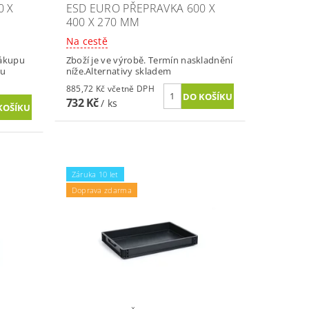
0 X
ESD EURO PŘEPRAVKA 600 X
400 X 270 MM
Na cestě
nákupu
Zboží je ve výrobě. Termín naskladnění
vu
níže.Alternativy skladem
885,72 Kč včetně DPH
732 Kč
/ ks
Záruka 10 let
Doprava zdarma