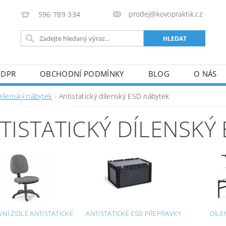
prodej@kovopraktik.cz
596 789 334
GDPR
OBCHODNÍ PODMÍNKY
BLOG
O NÁS
Dílenský nábytek
Antistatický dílenský ESD nábytek
TISTATICKÝ DÍLENSKÝ
NÍ ŽIDLE ANTISTATICKÉ
ANTISTATICKÉ ESD PŘEPRAVKY
DÍLE