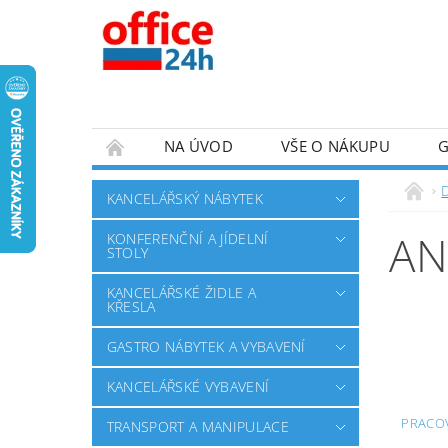
NA ÚVOD
VŠE O NÁKUPU
KANCELÁŘSKÝ NÁBYTEK
AN
KONFERENČNÍ A JÍDELNÍ
STOLY
KANCELÁŘSKÉ ŽIDLE A
KŘESLA
GASTRO NÁBYTEK A VYBAVENÍ
KANCELÁŘSKÉ VYBAVENÍ
PRACOV
TRANSPORT A MANIPULACE