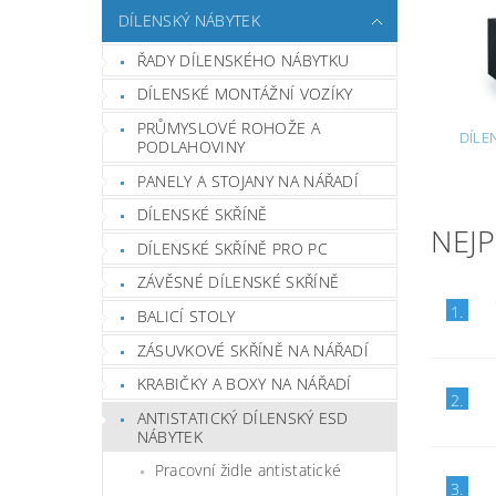
DÍLENSKÝ NÁBYTEK
ŘADY DÍLENSKÉHO NÁBYTKU
DÍLENSKÉ MONTÁŽNÍ VOZÍKY
PRŮMYSLOVÉ ROHOŽE A
DÍLE
PODLAHOVINY
PANELY A STOJANY NA NÁŘADÍ
DÍLENSKÉ SKŘÍNĚ
NEJ
DÍLENSKÉ SKŘÍNĚ PRO PC
ZÁVĚSNÉ DÍLENSKÉ SKŘÍNĚ
1.
BALICÍ STOLY
ZÁSUVKOVÉ SKŘÍNĚ NA NÁŘADÍ
KRABIČKY A BOXY NA NÁŘADÍ
2.
ANTISTATICKÝ DÍLENSKÝ ESD
NÁBYTEK
Pracovní židle antistatické
3.