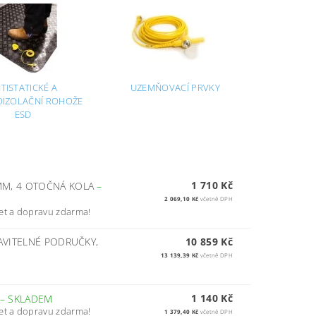
TISTATICKÉ A
UZEMŇOVACÍ PRVKY
OIZOLAČNÍ ROHOŽE
ESD
1 710 Kč
MM, 4 OTOČNÁ KOLA
–
2 069,10 Kč
včetně DPH
et a dopravu zdarma!
TAVITELNÉ PODRUČKY,
10 859 Kč
13 139,39 Kč
včetně DPH
1 140 Kč
–
SKLADEM
et a dopravu zdarma!
1 379,40 Kč
včetně DPH