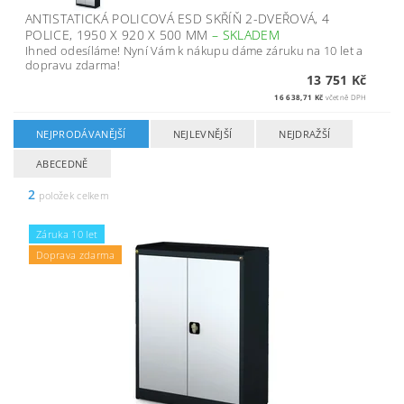
ANTISTATICKÁ POLICOVÁ ESD SKŘÍŇ 2-DVEŘOVÁ, 4
POLICE, 1950 X 920 X 500 MM
–
SKLADEM
Ihned odesíláme! Nyní Vám k nákupu dáme záruku na 10 let a
dopravu zdarma!
13 751 Kč
16 638,71 Kč
včetně DPH
NEJPRODÁVANĚJŠÍ
NEJLEVNĚJŠÍ
NEJDRAŽŠÍ
ABECEDNĚ
2
položek celkem
Záruka 10 let
Doprava zdarma