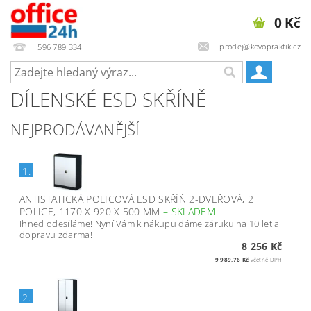
0 Kč
prodej@kovopraktik.cz
596 789 334
DÍLENSKÉ ESD SKŘÍNĚ
NEJPRODÁVANĚJŠÍ
1.
ANTISTATICKÁ POLICOVÁ ESD SKŘÍŇ 2-DVEŘOVÁ, 2
POLICE, 1170 X 920 X 500 MM
–
SKLADEM
Ihned odesíláme! Nyní Vám k nákupu dáme záruku na 10 let a
dopravu zdarma!
8 256 Kč
9 989,76 Kč
včetně DPH
2.