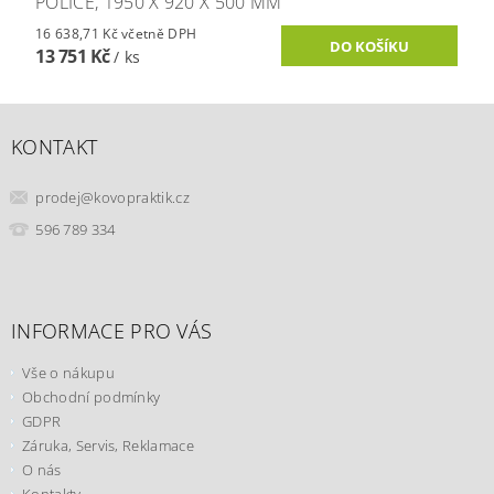
POLICE, 1950 X 920 X 500 MM
16 638,71 Kč včetně DPH
13 751 Kč
/ ks
KONTAKT
prodej
@
kovopraktik.cz
596 789 334
INFORMACE PRO VÁS
Vše o nákupu
Obchodní podmínky
GDPR
Záruka, Servis, Reklamace
O nás