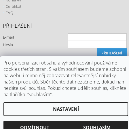
Kontakty
Certifikát
FAQ
PŘIHLÁŠENÍ
E-mail
Heslo
Registrace
Pro personalizaci obsahu a vyhodnocování používáme
Zapomenuté heslo
cookies třetích stran. S vaším souhlasem budeme schopni
na webu i mimo něj zobrazovat relevantnější nabídky
našich produktů. Sběr těchto dat nezačneme, dokud nám
nedáte svůj souhlas. Pokud chcete udělit souhlas, klikněte
Upravit nastavení cookies
na tlačítko "Souhlasím".
2026 ©
Office24.cz
, všechna práva vyhrazena
Vytvořil Shoptet
NASTAVENÍ
ODMÍTNOUT
SOUHLASÍM