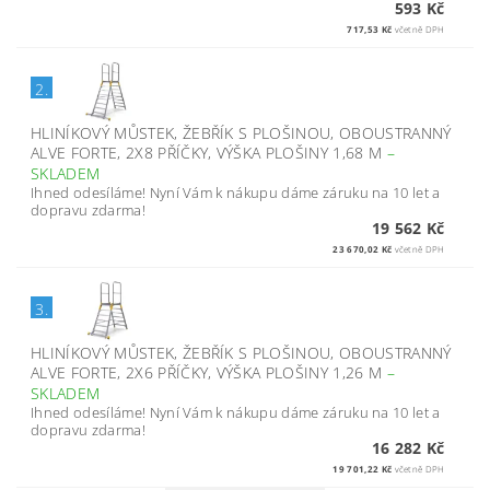
593 Kč
717,53 Kč
včetně DPH
2.
HLINÍKOVÝ MŮSTEK, ŽEBŘÍK S PLOŠINOU, OBOUSTRANNÝ
ALVE FORTE, 2X8 PŘÍČKY, VÝŠKA PLOŠINY 1,68 M
–
SKLADEM
Ihned odesíláme! Nyní Vám k nákupu dáme záruku na 10 let a
dopravu zdarma!
19 562 Kč
23 670,02 Kč
včetně DPH
3.
HLINÍKOVÝ MŮSTEK, ŽEBŘÍK S PLOŠINOU, OBOUSTRANNÝ
ALVE FORTE, 2X6 PŘÍČKY, VÝŠKA PLOŠINY 1,26 M
–
SKLADEM
Ihned odesíláme! Nyní Vám k nákupu dáme záruku na 10 let a
dopravu zdarma!
16 282 Kč
19 701,22 Kč
včetně DPH