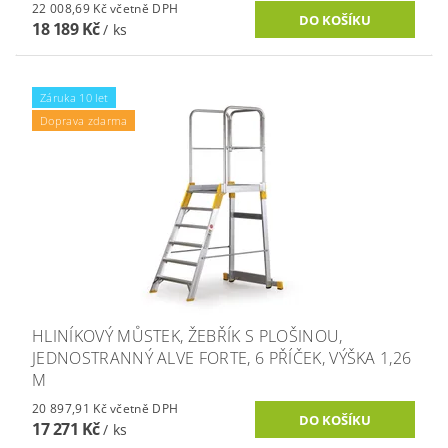
22 008,69 Kč včetně DPH
18 189 Kč
/ ks
Záruka 10 let
Doprava zdarma
HLINÍKOVÝ MŮSTEK, ŽEBŘÍK S PLOŠINOU,
JEDNOSTRANNÝ ALVE FORTE, 6 PŘÍČEK, VÝŠKA 1,26
M
20 897,91 Kč včetně DPH
17 271 Kč
/ ks