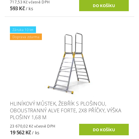
717,53 Kč včetně DPH
593 Kč
/ ks
Záruka 10 let
Doprava zdarma
HLINÍKOVÝ MŮSTEK, ŽEBŘÍK S PLOŠINOU,
OBOUSTRANNÝ ALVE FORTE, 2X8 PŘÍČKY, VÝŠKA
PLOŠINY 1,68 M
23 670,02 Kč včetně DPH
19 562 Kč
/ ks