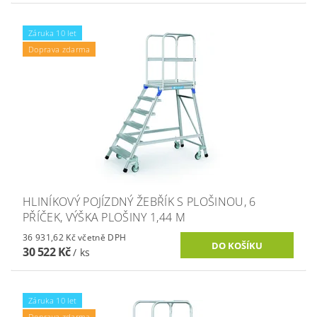
Záruka 10 let
Doprava zdarma
HLINÍKOVÝ POJÍZDNÝ ŽEBŘÍK S PLOŠINOU, 6
PŘÍČEK, VÝŠKA PLOŠINY 1,44 M
36 931,62 Kč včetně DPH
30 522 Kč
/ ks
Záruka 10 let
Doprava zdarma