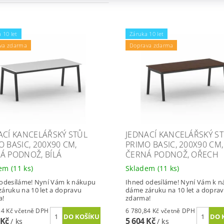
 10 let
Záruka 10 let
va zdarma
Doprava zdarma
ACÍ KANCELÁŘSKÝ STŮL
JEDNACÍ KANCELÁŘSKÝ S
O BASIC, 200X90 CM,
PRIMO BASIC, 200X90 CM,
Á PODNOŽ, BÍLÁ
ČERNÁ PODNOŽ, OŘECH
dem
(11 ks)
Skladem
(11 ks)
odesíláme! Nyní Vám k nákupu
Ihned odesíláme! Nyní Vám k 
áruku na 10 let a dopravu
dáme záruku na 10 let a dopra
a!
zdarma!
6 780,84 Kč včetně DPH
6 780,84 Kč včetně DPH
 Kč
5 604 Kč
/ ks
/ ks