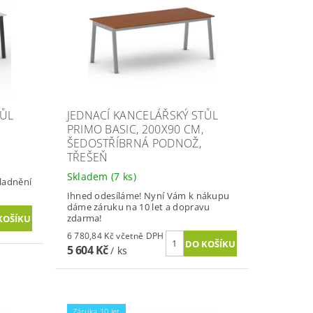
TŮL
JEDNACÍ KANCELÁŘSKÝ STŮL
PRIMO BASIC, 200X90 CM,
ŠEDOSTŘÍBRNÁ PODNOŽ,
TŘEŠEŇ
Skladem
(7 ks)
kladnění
Ihned odesíláme! Nyní Vám k nákupu
dáme záruku na 10 let a dopravu
zdarma!
6 780,84 Kč včetně DPH
5 604 Kč
/ ks
Záruka 10 let