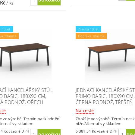
 Kč
/ ks
 10 let
Záruka 10 let
va zdarma
Doprava zdarma
ACÍ KANCELÁŘSKÝ STŮL
JEDNACÍ KANCELÁŘSKÝ S
O BASIC, 180X90 CM,
PRIMO BASIC, 180X90 CM,
Á PODNOŽ, OŘECH
ČERNÁ PODNOŽ, TŘEŠEŇ
stě
Na cestě
je ve výrobě. Termín naskladnění
Zboží je ve výrobě. Termín nas
lternativy skladem
níže.Alternativy skladem
6 381,54 Kč včetně DPH
6 381,54 Kč včetně DPH