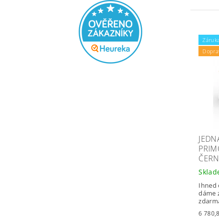
Záruka
Dopra
JEDN
PRIM
ČERN
Skla
Ihned 
dáme z
zdarm