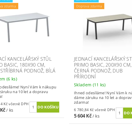
va zdarma
Doprava zdarma
ACÍ KANCELÁŘSKÝ STŮL
JEDNACÍ KANCELÁŘSKÝ S
O BASIC, 180X90 CM,
PRIMO BASIC, 200X90 CM,
STŘÍBRNÁ PODNOŽ, BÍLÁ
ČERNÁ PODNOŽ, DUB
PŘÍRODNÍ
dem
(6 ks)
Skladem
(11 ks)
odesíláme! Nyní Vám k nákupu
áruku na 10 let a dopravu
Ihned odesíláme! Nyní Vám k 
a!
dáme záruku na 10 let a dopra
zdarma!
6 381,54 Kč včetně DPH
 Kč
/ ks
6 780,84 Kč včetně DPH
5 604 Kč
/ ks