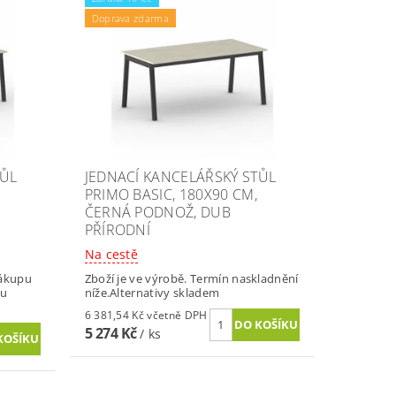
Doprava zdarma
TŮL
JEDNACÍ KANCELÁŘSKÝ STŮL
PRIMO BASIC, 180X90 CM,
ČERNÁ PODNOŽ, DUB
PŘÍRODNÍ
Na cestě
nákupu
Zboží je ve výrobě. Termín naskladnění
vu
níže.Alternativy skladem
6 381,54 Kč včetně DPH
5 274 Kč
/ ks