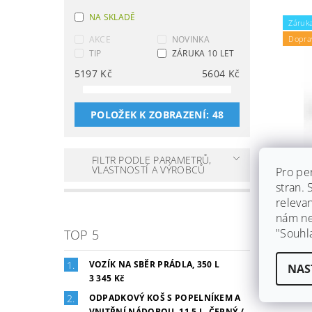
NA SKLADĚ
Záruka
Dopra
AKCE
NOVINKA
TIP
ZÁRUKA 10 LET
5197
Kč
5604
Kč
POLOŽEK K ZOBRAZENÍ:
48
FILTR PODLE PARAMETRŮ,
JEDN
VLASTNOSTÍ A VÝROBCŮ
Pro pe
PRIM
stran.
ČERN
releva
PŘÍR
nám ned
Skla
"Souhl
TOP 5
Ihned 
dáme z
VOZÍK NA SBĚR PRÁDLA, 350 L
zdarm
NAS
3 345 Kč
5 197
ODPADKOVÝ KOŠ S POPELNÍKEM A
VNITŘNÍ NÁDOBOU, 11,5 L, ČERNÝ /