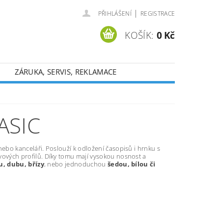
|
PŘIHLÁŠENÍ
REGISTRACE
KOŠÍK:
0 Kč
ZÁRUKA, SERVIS, REKLAMACE
ASIC
ebo kanceláři. Poslouží k odložení časopisů i hrnku s
vových profilů. Díky tomu mají vysokou nosnost a
u, dubu, břízy
, nebo jednoduchou
šedou, bílou či