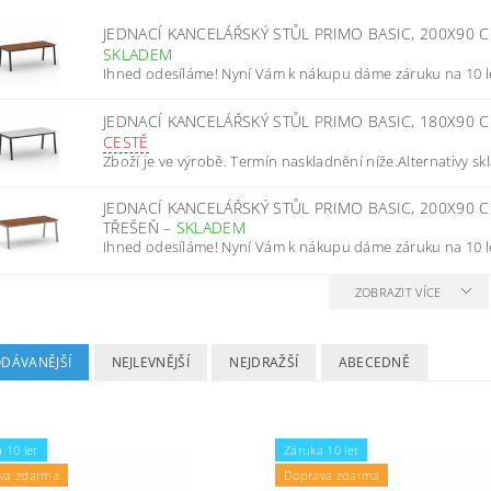
JEDNACÍ KANCELÁŘSKÝ STŮL PRIMO BASIC, 200X90
SKLADEM
Ihned odesíláme! Nyní Vám k nákupu dáme záruku na 10 l
JEDNACÍ KANCELÁŘSKÝ STŮL PRIMO BASIC, 180X90 
CESTĚ
Zboží je ve výrobě. Termín naskladnění níže.Alternativy s
JEDNACÍ KANCELÁŘSKÝ STŮL PRIMO BASIC, 200X90
TŘEŠEŇ
–
SKLADEM
Ihned odesíláme! Nyní Vám k nákupu dáme záruku na 10 l
ZOBRAZIT VÍCE
ODÁVANĚJŠÍ
NEJLEVNĚJŠÍ
NEJDRAŽŠÍ
ABECEDNĚ
 10 let
Záruka 10 let
va zdarma
Doprava zdarma