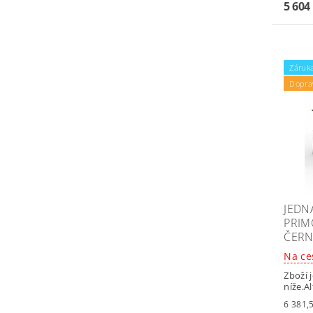
5 604
Záruka
Dopra
JEDN
PRIM
ČERN
Na ce
Zboží 
níže.A