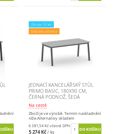
Záruka 10 let
Doprava zdarma
TŮL
JEDNACÍ KANCELÁŘSKÝ STŮL
PRIMO BASIC, 180X90 CM,
ČERNÁ PODNOŽ, ŠEDÁ
Na cestě
kladnění
Zboží je ve výrobě. Termín naskladnění
níže.Alternativy skladem
6 381,54 Kč včetně DPH
5 274 Kč
/ ks