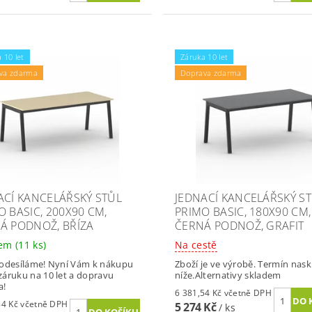
 10 let
Záruka 10 let
va zdarma
Doprava zdarma
ACÍ KANCELÁŘSKÝ STŮL
JEDNACÍ KANCELÁŘSKÝ S
O BASIC, 200X90 CM,
PRIMO BASIC, 180X90 CM,
Á PODNOŽ, BŘÍZA
ČERNÁ PODNOŽ, GRAFIT
dem
(11 ks)
Na cestě
odesíláme! Nyní Vám k nákupu
Zboží je ve výrobě. Termín nas
áruku na 10 let a dopravu
níže.Alternativy skladem
a!
6 381,54 Kč včetně DPH
6 780,84 Kč včetně DPH
5 274 Kč
/ ks