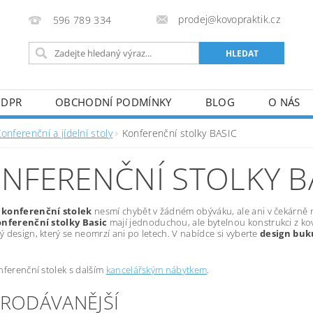
prodej@kovopraktik.cz
596 789 334
GDPR
OBCHODNÍ PODMÍNKY
BLOG
O NÁS
onferenční a jídelní stoly
Konferenční stolky BASIC
NFERENČNÍ STOLKY B
konferenční stolek
nesmí chybět v žádném obýváku, ale ani v čekárně n
nferenční stolky Basic
mají jednoduchou, ale bytelnou konstrukci z ko
 design, který se neomrzí ani po letech. V nabídce si vyberte
design buk
nferenční stolek s dalším
kancelářským nábytkem
.
PRODÁVANĚJŠÍ