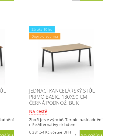
Záruka 10 let
Doprava zdarma
TŮL
JEDNACÍ KANCELÁŘSKÝ STŮL
PRIMO BASIC, 180X90 CM,
ČERNÁ PODNOŽ, BUK
Na cestě
kladnění
Zboží je ve výrobě. Termín naskladnění
níže.Alternativy skladem
6 381,54 Kč včetně DPH