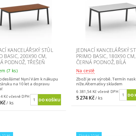
ACÍ KANCELÁŘSKÝ STŮL
JEDNACÍ KANCELÁŘSKÝ S
O BASIC, 200X90 CM,
PRIMO BASIC, 180X90 CM,
Á PODNOŽ, TŘEŠEŇ
ČERNÁ PODNOŽ, BÍLÁ
dem
(7 ks)
Na cestě
odesíláme! Nyní Vám k nákupu
Zboží je ve výrobě. Termín nas
áruku na 10 let a dopravu
níže.Alternativy skladem
a!
6 381,54 Kč včetně DPH
6 780,84 Kč včetně DPH
5 274 Kč
/ ks
 Kč
/ ks
 10 let
Záruka 10 let