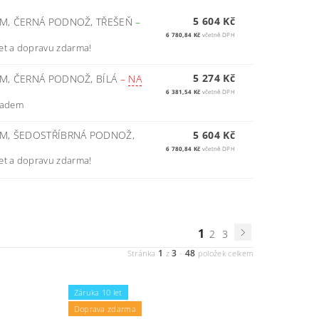
5 604 Kč
 CM, ČERNÁ PODNOŽ, TŘEŠEŇ
–
6 780,84 Kč
včetně DPH
et a dopravu zdarma!
5 274 Kč
CM, ČERNÁ PODNOŽ, BÍLÁ
–
NA
6 381,54 Kč
včetně DPH
kladem
 CM, ŠEDOSTŘÍBRNÁ PODNOŽ,
5 604 Kč
6 780,84 Kč
včetně DPH
et a dopravu zdarma!
1
2
3
1
3
48
Stránka
z
-
položek celkem
Záruka 10 let
Doprava zdarma