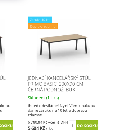
Záruka 10 let
Doprava zdarma
TŮL
JEDNACÍ KANCELÁŘSKÝ STŮL
PRIMO BASIC, 200X90 CM,
ČERNÁ PODNOŽ, BUK
Skladem
(11 ks)
nákupu
Ihned odesíláme! Nyní Vám k nákupu
vu
dáme záruku na 10 let a dopravu
zdarma!
6 780,84 Kč včetně DPH
5 604 Kč
/ ks