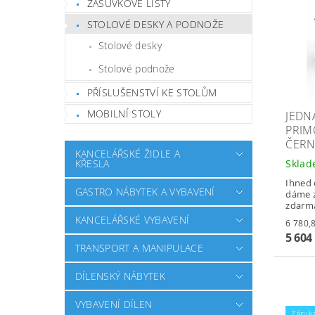
ZÁSUVKOVÉ LIŠTY
STOLOVÉ DESKY A PODNOŽE
Stolové desky
Stolové podnože
PŘÍSLUŠENSTVÍ KE STOLŮM
MOBILNÍ STOLY
JEDN
PRIM
ČERN
KANCELÁŘSKÉ ŽIDLE A
Skla
KŘESLA
Ihned 
GASTRO NÁBYTEK A VYBAVENÍ
dáme z
zdarm
KANCELÁŘSKÉ VYBAVENÍ
5 604
TRANSPORT A MANIPULACE
DÍLENSKÝ NÁBYTEK
VYBAVENÍ DÍLEN
Záruka