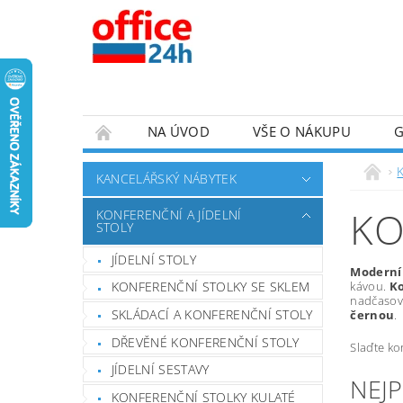
NA ÚVOD
VŠE O NÁKUPU
K
KANCELÁŘSKÝ NÁBYTEK
KO
KONFERENČNÍ A JÍDELNÍ
STOLY
JÍDELNÍ STOLY
Moderní 
kávou.
Ko
KONFERENČNÍ STOLKY SE SKLEM
nadčasový
SKLÁDACÍ A KONFERENČNÍ STOLY
černou
.
DŘEVĚNÉ KONFERENČNÍ STOLY
Slaďte ko
JÍDELNÍ SESTAVY
NEJ
KONFERENČNÍ STOLKY KULATÉ