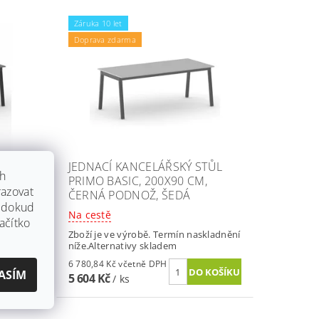
Záruka 10 let
Doprava zdarma
TŮL
JEDNACÍ KANCELÁŘSKÝ STŮL
ch
PRIMO BASIC, 200X90 CM,
azovat
ČERNÁ PODNOŽ, ŠEDÁ
, dokud
Na cestě
ačítko
nákupu
Zboží je ve výrobě. Termín naskladnění
vu
níže.Alternativy skladem
6 780,84 Kč včetně DPH
ASÍM
5 604 Kč
/ ks