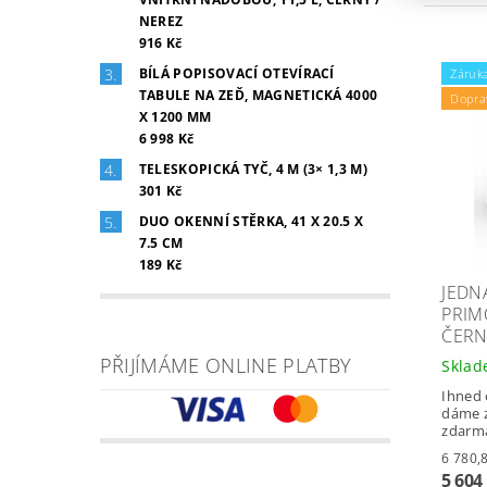
NEREZ
916 Kč
BÍLÁ POPISOVACÍ OTEVÍRACÍ
Záruka
TABULE NA ZEĎ, MAGNETICKÁ 4000
Dopra
X 1200 MM
6 998 Kč
TELESKOPICKÁ TYČ, 4 M (3× 1,3 M)
301 Kč
DUO OKENNÍ STĚRKA, 41 X 20.5 X
7.5 CM
189 Kč
JEDN
PRIM
ČERN
PŘIJÍMÁME ONLINE PLATBY
Skla
Ihned 
dáme z
zdarm
5 604