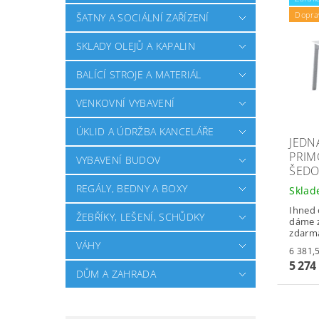
Dopra
ŠATNY A SOCIÁLNÍ ZAŘÍZENÍ
SKLADY OLEJŮ A KAPALIN
BALÍCÍ STROJE A MATERIÁL
VENKOVNÍ VYBAVENÍ
ÚKLID A ÚDRŽBA KANCELÁŘE
JEDN
PRIM
VYBAVENÍ BUDOV
ŠEDO
REGÁLY, BEDNY A BOXY
Skla
Ihned 
ŽEBŘÍKY, LEŠENÍ, SCHŮDKY
dáme z
zdarm
VÁHY
5 274
DŮM A ZAHRADA