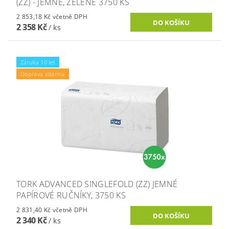
(ZZ) - JEMNÉ, ZELENÉ 3750 KS
2 853,18 Kč včetně DPH
2 358 Kč
/ ks
Záruka 10 let
Doprava zdarma
TORK ADVANCED SINGLEFOLD (ZZ) JEMNÉ
PAPÍROVÉ RUČNÍKY, 3750 KS
2 831,40 Kč včetně DPH
2 340 Kč
/ ks