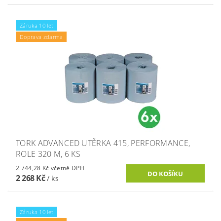
Záruka 10 let
Doprava zdarma
TORK ADVANCED UTĚRKA 415, PERFORMANCE,
ROLE 320 M, 6 KS
2 744,28 Kč včetně DPH
2 268 Kč
/ ks
Záruka 10 let