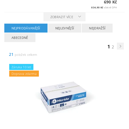
690 Kč
834,90 Kč
včetně DPH
ZOBRAZIT VÍCE
NEJPRODÁVANĚJŠÍ
NEJLEVNĚJŠÍ
NEJDRAŽŠÍ
ABECEDNĚ
1
2
21
položek celkem
Záruka 10 let
Doprava zdarma