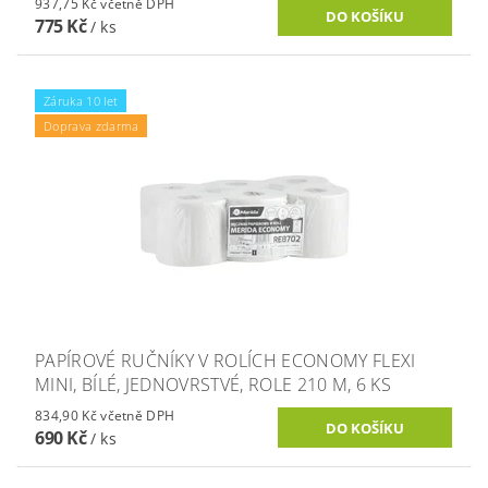
937,75 Kč včetně DPH
775 Kč
/ ks
Záruka 10 let
Doprava zdarma
PAPÍROVÉ RUČNÍKY V ROLÍCH ECONOMY FLEXI
MINI, BÍLÉ, JEDNOVRSTVÉ, ROLE 210 M, 6 KS
834,90 Kč včetně DPH
690 Kč
/ ks