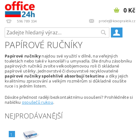
0 Kč
prodej@kovopraktik.cz
596 789 334
PAPÍROVÉ RUČNÍKY
Papírové ručníky
najdou své využití v dílně, na veřejných
toaletách nebo také v kanceláři u umyvadla. Dle druhu zásobníku
papírových ručníků zvolte velkoobjemovou roli či skládané
papírové utěrky. Jednovrstvé či dvouvrstvé recyklovatelné
papírové ručníky spolehlivě absorbují tekutinu
a díky jejich
kvalitnímu zpracování a velkým rozměrům si důkladně osušíte
ruce i s jedním listem.
Dáváte přednost raději bezkontaktnímu osoušení? Prohlédněte si
nabídku
osoušečů rukou
.
NEJPRODÁVANĚJŠÍ
1.