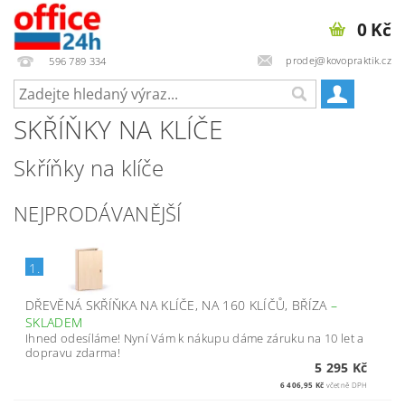
0 Kč
prodej@kovopraktik.cz
596 789 334
SKŘÍŇKY NA KLÍČE
Skříňky na klíče
NEJPRODÁVANĚJŠÍ
1.
DŘEVĚNÁ SKŘÍŇKA NA KLÍČE, NA 160 KLÍČŮ, BŘÍZA
–
SKLADEM
Ihned odesíláme! Nyní Vám k nákupu dáme záruku na 10 let a
dopravu zdarma!
5 295 Kč
6 406,95 Kč
včetně DPH