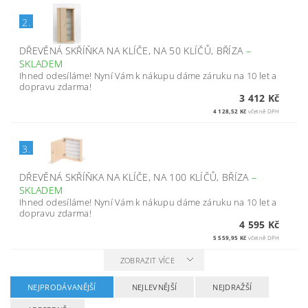
2.
DŘEVĚNÁ SKŘÍŇKA NA KLÍČE, NA 50 KLÍČŮ, BŘÍZA
–
SKLADEM
Ihned odesíláme! Nyní Vám k nákupu dáme záruku na 10 let a
dopravu zdarma!
3 412 Kč
4 128,52 Kč
včetně DPH
3.
DŘEVĚNÁ SKŘÍŇKA NA KLÍČE, NA 100 KLÍČŮ, BŘÍZA
–
SKLADEM
Ihned odesíláme! Nyní Vám k nákupu dáme záruku na 10 let a
dopravu zdarma!
4 595 Kč
5 559,95 Kč
včetně DPH
ZOBRAZIT VÍCE
NEJPRODÁVANĚJŠÍ
NEJLEVNĚJŠÍ
NEJDRAŽŠÍ