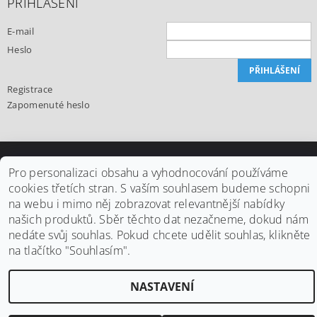
PŘIHLÁŠENÍ
E-mail
Heslo
Registrace
Zapomenuté heslo
Upravit nastavení cookies
2026 ©
Office24.cz
, všechna práva vyhrazena
Pro personalizaci obsahu a vyhodnocování používáme
cookies třetích stran. S vaším souhlasem budeme schopni
Vytvořil Shoptet
na webu i mimo něj zobrazovat relevantnější nabídky
našich produktů. Sběr těchto dat nezačneme, dokud nám
nedáte svůj souhlas. Pokud chcete udělit souhlas, klikněte
na tlačítko "Souhlasím".
NASTAVENÍ