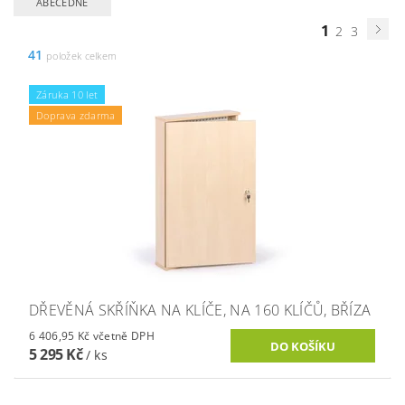
ABECEDNĚ
1
2
3
41
položek celkem
Záruka 10 let
Doprava zdarma
DŘEVĚNÁ SKŘÍŇKA NA KLÍČE, NA 160 KLÍČŮ, BŘÍZA
6 406,95 Kč včetně DPH
5 295 Kč
/ ks