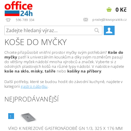
0 Kč
prodej@kovopraktik.cz
596 789 334
KOŠE DO MYČKY
Chcete přizpůsobit vnitřní prostor myčky svým potřebám?
Koše do
myčky
patří k univerzálním kouskům a díky svým rozměrům pasují
do většiny myček nádobí mnoha výrobců a značek. Vyberte si z
odolných plastových košů na různé typy nádobí. V nabídce najdete
koše na sklo, misky, talíře
nebo
košíky na příbory
.
Další potřeby, které se budou hodit do závodní kuchyně, najdete v
kategorii
gastro nábytku
.
NEJPRODÁVANĚJŠÍ
1.
VÍKO K NEREZOVÉ GASTRONÁDOBĚ GN 1/3, 325 X 176 MM