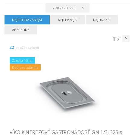
ZOBRAZIT VÍCE
NEJPRODÁVANĚJŠÍ
NEJLEVNĚJŠÍ
NEJDRAŽŠÍ
ABECEDNĚ
1
2
22
položek celkem
Záruka 10 let
Doprava zdarma
VÍKO K NEREZOVÉ GASTRONÁDOBĚ GN 1/3, 325 X