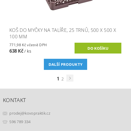
KOŠ DO MYČKY NA TALÍŘE, 25 TRNŮ, 500 X 500 X
100 MM
771,98 Kč včetně DPH
638 Kč
/ ks
DALŠÍ PRODUKTY
1
2
KONTAKT
prodej
@
kovopraktik.cz
596 789 334