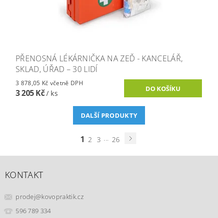
PŘENOSNÁ LÉKÁRNIČKA NA ZEĎ - KANCELÁŘ,
SKLAD, ÚŘAD – 30 LIDÍ
3 878,05 Kč včetně DPH
3 205 Kč
/ ks
DALŠÍ PRODUKTY
1
...
2
3
26
KONTAKT
prodej
@
kovopraktik.cz
596 789 334