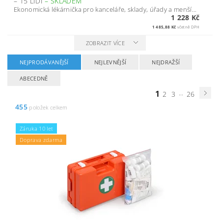
– 15 LIDÍ
–
SKLADEM
Ekonomická lékárnička pro kanceláře, sklady, úřady a menší...
1 228 Kč
1 485,88 Kč
včetně DPH
ZOBRAZIT VÍCE
NEJPRODÁVANĚJŠÍ
NEJLEVNĚJŠÍ
NEJDRAŽŠÍ
ABECEDNĚ
1
...
2
3
26
455
položek celkem
Záruka 10 let
Doprava zdarma