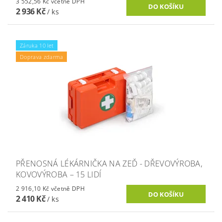
3 552,56 Kč včetně DPH
2 936 Kč
/ ks
Záruka 10 let
Doprava zdarma
PŘENOSNÁ LÉKÁRNIČKA NA ZEĎ - DŘEVOVÝROBA,
KOVOVÝROBA – 15 LIDÍ
2 916,10 Kč včetně DPH
2 410 Kč
/ ks