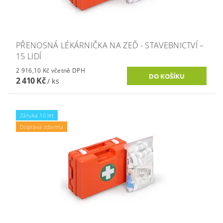
PŘENOSNÁ LÉKÁRNIČKA NA ZEĎ - STAVEBNICTVÍ –
15 LIDÍ
2 916,10 Kč včetně DPH
2 410 Kč
/ ks
Záruka 10 let
Doprava zdarma