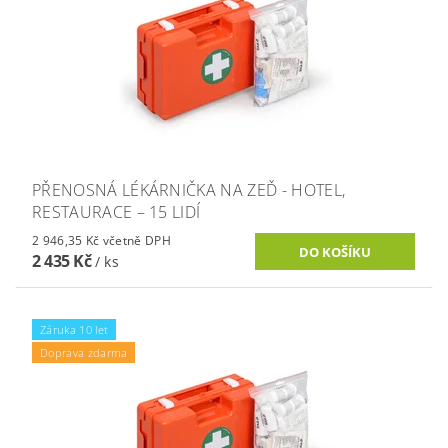
PŘENOSNÁ LÉKÁRNIČKA NA ZEĎ - HOTEL,
RESTAURACE – 15 LIDÍ
2 946,35 Kč včetně DPH
2 435 Kč
/ ks
Záruka 10 let
Doprava zdarma