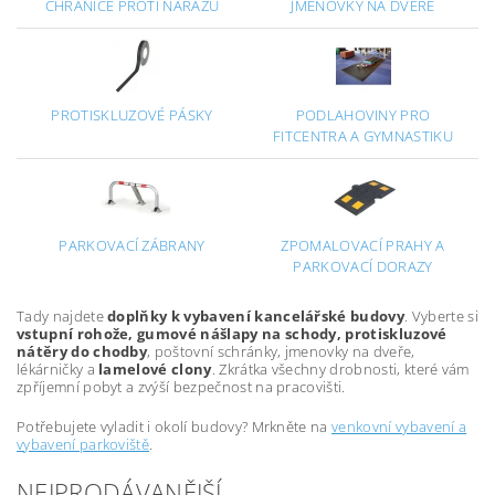
CHRÁNIČE PROTI NÁRAZU
JMENOVKY NA DVEŘE
PROTISKLUZOVÉ PÁSKY
PODLAHOVINY PRO
FITCENTRA A GYMNASTIKU
PARKOVACÍ ZÁBRANY
ZPOMALOVACÍ PRAHY A
PARKOVACÍ DORAZY
Tady najdete
doplňky k vybavení kancelářské budovy
. Vyberte si
vstupní rohože, gumové nášlapy na schody, protiskluzové
nátěry do chodby
, poštovní schránky, jmenovky na dveře,
lékárničky a
lamelové clony
. Zkrátka všechny drobnosti, které vám
zpříjemní pobyt a zvýší bezpečnost na pracovišti.
Potřebujete vyladit i okolí budovy? Mrkněte na
venkovní vybavení a
vybavení parkoviště
.
NEJPRODÁVANĚJŠÍ