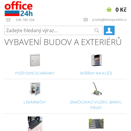
0 Kč
prodej@kovopraktik.cz
596 789 334
VYBAVENÍ BUDOV A EXTERIÉRŮ
POŠTOVNÍ SCHRÁNKY
SKŘÍŇKY NA KLÍČE
LÉKÁRNIČKY
ZNAČKOVACÍ VOZÍKY, BARVY,
PÁSKY