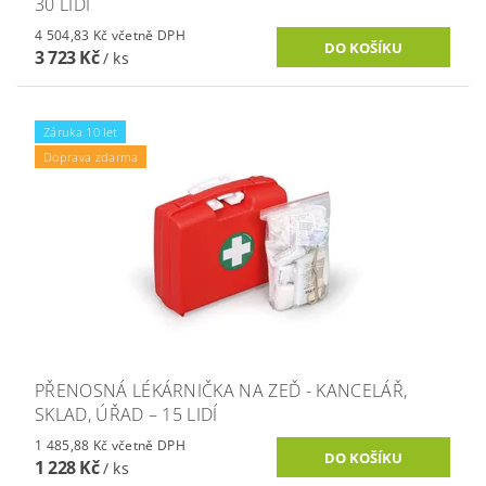
30 LIDÍ
4 504,83 Kč včetně DPH
3 723 Kč
/ ks
Záruka 10 let
Doprava zdarma
PŘENOSNÁ LÉKÁRNIČKA NA ZEĎ - KANCELÁŘ,
SKLAD, ÚŘAD – 15 LIDÍ
1 485,88 Kč včetně DPH
1 228 Kč
/ ks