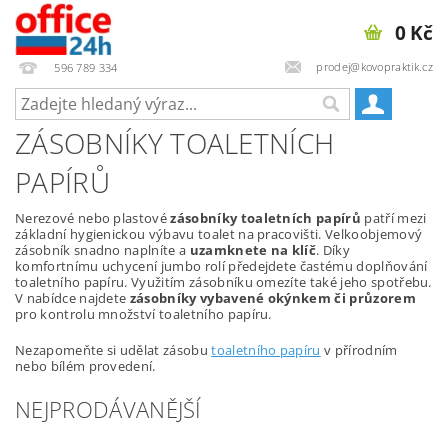
0 Kč
prodej@kovopraktik.cz
596 789 334
ZÁSOBNÍKY TOALETNÍCH
PAPÍRŮ
Nerezové nebo plastové
zásobníky toaletních papírů
patří mezi
základní hygienickou výbavu toalet na pracovišti. Velkoobjemový
zásobník snadno naplníte a
uzamknete na klíč
. Díky
komfortnímu uchycení jumbo rolí předejdete častému doplňování
toaletního papíru. Využitím zásobníku omezíte také jeho spotřebu.
V nabídce najdete
zásobníky vybavené okýnkem či průzorem
pro kontrolu množství toaletního papíru.
Nezapomeňte si udělat zásobu
toaletního papíru
v přírodním
nebo bílém provedení.
NEJPRODÁVANĚJŠÍ