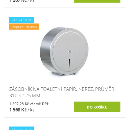
1 207 Kč
/ ks
Záruka 10 let
Doprava zdarma
ZÁSOBNÍK NA TOALETNÍ PAPÍR, NEREZ, PRŮMĚR
310 × 125 MM
1 897,28 Kč včetně DPH
1 568 Kč
/ ks
Záruka 10 let