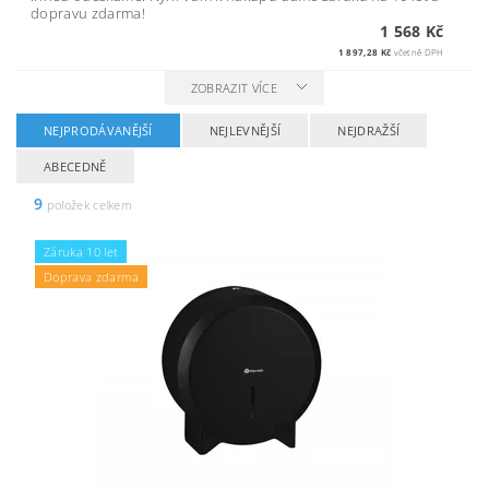
dopravu zdarma!
1 568 Kč
1 897,28 Kč
včetně DPH
ZOBRAZIT VÍCE
NEJPRODÁVANĚJŠÍ
NEJLEVNĚJŠÍ
NEJDRAŽŠÍ
ABECEDNĚ
9
položek celkem
Záruka 10 let
Doprava zdarma