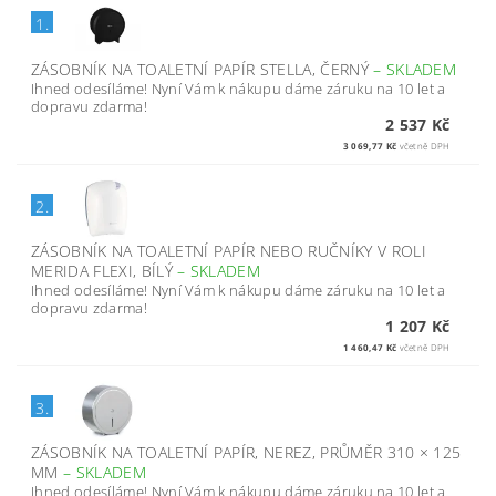
1.
ZÁSOBNÍK NA TOALETNÍ PAPÍR STELLA, ČERNÝ
–
SKLADEM
Ihned odesíláme! Nyní Vám k nákupu dáme záruku na 10 let a
dopravu zdarma!
2 537 Kč
3 069,77 Kč
včetně DPH
2.
ZÁSOBNÍK NA TOALETNÍ PAPÍR NEBO RUČNÍKY V ROLI
MERIDA FLEXI, BÍLÝ
–
SKLADEM
Ihned odesíláme! Nyní Vám k nákupu dáme záruku na 10 let a
dopravu zdarma!
1 207 Kč
1 460,47 Kč
včetně DPH
3.
ZÁSOBNÍK NA TOALETNÍ PAPÍR, NEREZ, PRŮMĚR 310 × 125
MM
–
SKLADEM
Ihned odesíláme! Nyní Vám k nákupu dáme záruku na 10 let a