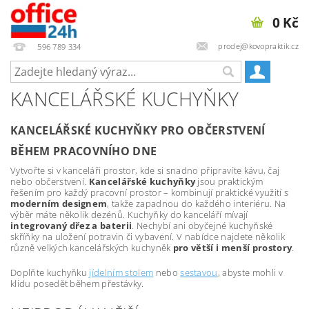
0 Kč
prodej@kovopraktik.cz
596 789 334
KANCELÁŘSKÉ KUCHYŇKY
KANCELÁŘSKÉ KUCHYŇKY PRO OBČERSTVENÍ
BĚHEM PRACOVNÍHO DNE
Vytvořte si v kanceláři prostor, kde si snadno připravíte kávu, čaj
nebo občerstvení.
Kancelářské kuchyňky
jsou praktickým
řešením pro každý pracovní prostor – kombinují praktické využití s
moderním designem
, takže zapadnou do každého interiéru. Na
výběr máte několik dezénů. Kuchyňky do kanceláří mívají
integrovaný dřez a baterii
. Nechybí ani obyčejné kuchyňské
skříňky na uložení potravin či vybavení. V nabídce najdete několik
různě velkých kancelářských kuchyněk
pro větší i menší prostory
.
Doplňte kuchyňku
jídelním stolem
nebo
sestavou
, abyste mohli v
klidu posedět během přestávky.