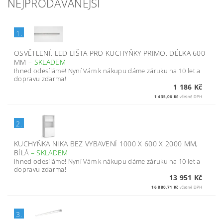
NEJPRODÁVANĚJŠÍ
1.
OSVĚTLENÍ, LED LIŠTA PRO KUCHYŇKY PRIMO, DÉLKA 600
MM
–
SKLADEM
Ihned odesíláme! Nyní Vám k nákupu dáme záruku na 10 let a
dopravu zdarma!
1 186 Kč
1 435,06 Kč
včetně DPH
2.
KUCHYŇKA NIKA BEZ VYBAVENÍ 1000 X 600 X 2000 MM,
BÍLÁ
–
SKLADEM
Ihned odesíláme! Nyní Vám k nákupu dáme záruku na 10 let a
dopravu zdarma!
13 951 Kč
16 880,71 Kč
včetně DPH
3.