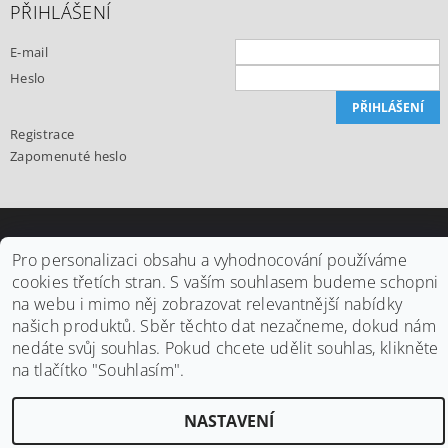
PŘIHLÁŠENÍ
E-mail
Heslo
Registrace
Zapomenuté heslo
Upravit nastavení cookies
2026 ©
Office24.cz
, všechna práva vyhrazena
Pro personalizaci obsahu a vyhodnocování používáme
cookies třetích stran. S vaším souhlasem budeme schopni
Vytvořil Shoptet
na webu i mimo něj zobrazovat relevantnější nabídky
našich produktů. Sběr těchto dat nezačneme, dokud nám
nedáte svůj souhlas. Pokud chcete udělit souhlas, klikněte
na tlačítko "Souhlasím".
NASTAVENÍ