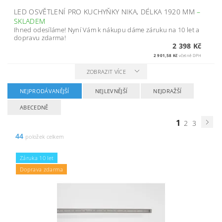
LED OSVĚTLENÍ PRO KUCHYŇKY NIKA, DÉLKA 1920 MM
–
SKLADEM
Ihned odesíláme! Nyní Vám k nákupu dáme záruku na 10 let a
dopravu zdarma!
2 398 Kč
2 901,58 Kč
včetně DPH
ZOBRAZIT VÍCE
NEJPRODÁVANĚJŠÍ
NEJLEVNĚJŠÍ
NEJDRAŽŠÍ
ABECEDNĚ
1
2
3
44
položek celkem
Záruka 10 let
Doprava zdarma