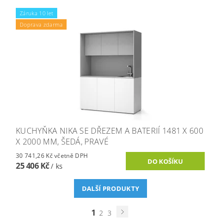
Záruka 10 let
Doprava zdarma
KUCHYŇKA NIKA SE DŘEZEM A BATERIÍ 1481 X 600
X 2000 MM, ŠEDÁ, PRAVÉ
30 741,26 Kč včetně DPH
25 406 Kč
/ ks
DALŠÍ PRODUKTY
1
2
3