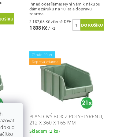
vu
Ihned odesíláme! Nyní Vám k nákupu
dáme záruku na 10 let a dopravu
zdarma!
2 187,68 Kč včetně DPH
1 808 Kč
/ ks
Záruka 10 let
Doprava zdarma
ch
RENU,
PLASTOVÝ BOX Z POLYSTYRENU,
azovat
212 X 360 X 165 MM
, dokud
Skladem
(2 ks)
ačítko