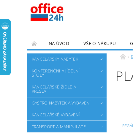
NA ÚVOD
VŠE O NÁKUPU
KANCELÁŘSKÝ NÁBYTEK
PL
KONFERENČNÍ A JÍDELNÍ
STOLY
KANCELÁŘSKÉ ŽIDLE A
KŘESLA
GASTRO NÁBYTEK A VYBAVENÍ
KANCELÁŘSKÉ VYBAVENÍ
REGÁ
TRANSPORT A MANIPULACE