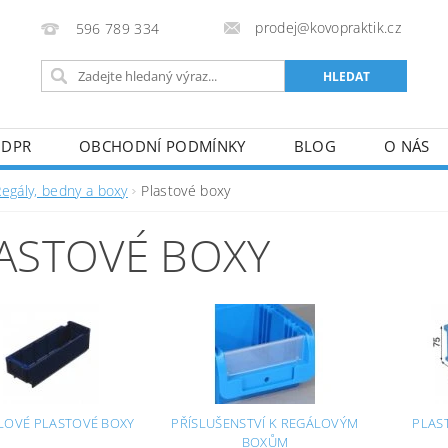
prodej@kovopraktik.cz
596 789 334
GDPR
OBCHODNÍ PODMÍNKY
BLOG
O NÁS
Regály, bedny a boxy
Plastové boxy
ASTOVÉ BOXY
LOVÉ PLASTOVÉ BOXY
PŘÍSLUŠENSTVÍ K REGÁLOVÝM
PLAS
BOXŮM