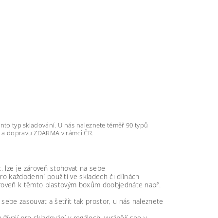
tento typ skladování. U nás naleznete téměř 90 typů
et a dopravu ZDARMA v rámci ČR.
, lze je zároveň stohovat na sebe
 každodenní použití ve skladech či dílnách
ároveň k těmto plastovým boxům doobjednáte např.
sebe zasouvat a šetřit tak prostor, u nás naleznete
ívají pro skladování v regálech, vyrábějí see v