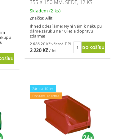
355 X 150 MM, ŠEDÉ, 12 KS
Skladem
(2 ks)
Značka:
Allit
Ihned odesíláme! Nyní Vám k nákupu
dáme záruku na 10 let a dopravu
 mm
zdarma!
nákupu
vu
2 686,20 Kč včetně DPH
2 220 Kč
/ ks
Záruka 10 let
Doprava zdarma