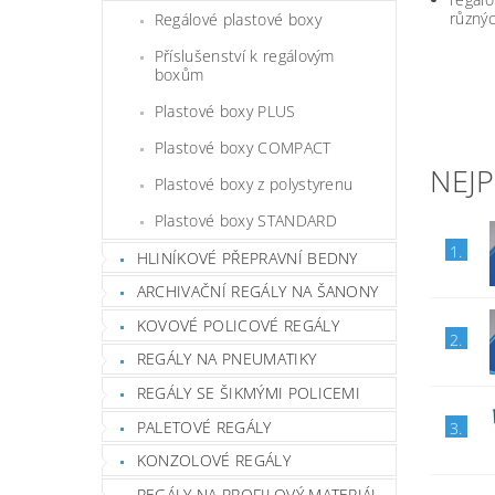
různýc
Regálové plastové boxy
Příslušenství k regálovým
boxům
Plastové boxy PLUS
Plastové boxy COMPACT
NEJ
Plastové boxy z polystyrenu
Plastové boxy STANDARD
1.
HLINÍKOVÉ PŘEPRAVNÍ BEDNY
ARCHIVAČNÍ REGÁLY NA ŠANONY
KOVOVÉ POLICOVÉ REGÁLY
2.
REGÁLY NA PNEUMATIKY
REGÁLY SE ŠIKMÝMI POLICEMI
PALETOVÉ REGÁLY
3.
KONZOLOVÉ REGÁLY
REGÁLY NA PROFILOVÝ MATERIÁL