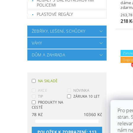
dáme z
POLICEMI
zdarm
PLASTOVÉ REGÁLY
218 
ŽEBŘÍKY, LEŠENÍ, SCHŮDKY
VÁHY
Záruka
DŮM A ZAHRADA
Dopra
NA SKLADĚ
AKCE
NOVINKA
TIP
ZÁRUKA 10 LET
PRODUKTY NA
CESTĚ
Pro pe
PLAS
78
Kč
10360
Kč
stran.
103 X
releva
ČERV
nám ned
POLOŽEK K ZOBRAZENÍ:
113