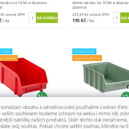
áruku na 10 let a dopravu
dáme záruku na 10 let a dopra
a!
zdarma!
263,78 Kč včetně DPH
235,95 Kč včetně DPH
Kč
195 Kč
/ ks
/ ks
 10 let
Záruka 10 let
va zdarma
Doprava zdarma
rsonalizaci obsahu a vyhodnocování používáme cookies třetí
TOVÉ BOXY BASIC TYP A,
PLASTOVÝ BOX Z POLYSTY
 S vaším souhlasem budeme schopni na webu i mimo něj zobr
 166 X 73 MM, 36 KS,
313 X 504 X 190 MM
ntnější nabídky našich produktů. Sběr těchto dat nezačneme
ENÉ
Skladem
(1 ks)
áte svůj souhlas. Pokud chcete udělit souhlas, klikněte na tl