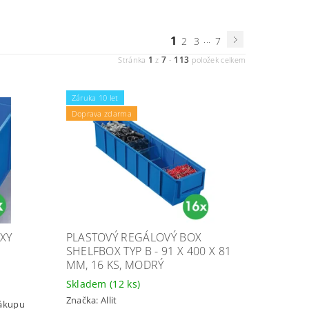
1
...
2
3
7
1
7
113
Stránka
z
-
položek celkem
Záruka 10 let
Doprava zdarma
XY
PLASTOVÝ REGÁLOVÝ BOX
SHELFBOX TYP B - 91 X 400 X 81
MM, 16 KS, MODRÝ
Skladem
(12 ks)
Značka:
Allit
nákupu