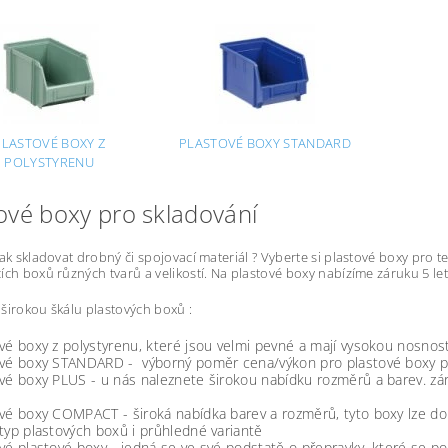
PLASTOVÉ BOXY Z
PLASTOVÉ BOXY STANDARD
POLYSTYRENU
ové boxy pro skladování
jak skladovat drobný či spojovací materiál ? Vyberte si plastové boxy pro 
ích boxů různých tvarů a velikostí. Na plastové boxy nabízíme záruku 5 l
širokou škálu plastových boxů :
vé boxy z polystyrenu, které jsou velmi pevné a mají vysokou nosnost
ové boxy STANDARD - výborný poměr cena/výkon pro plastové boxy pro
ové boxy PLUS - u nás naleznete širokou nabídku rozměrů a barev. z
vé boxy COMPACT - široká nabídka barev a rozměrů, tyto boxy lze do 
typ plastových boxů i průhledné variantě
vé plastové boxy - jedná se ve své podstatě o přepravky, které se použ