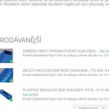
h hloubkách, které odpovídají hloubkám regálů pro tyto přepravky u
PRODÁVANĚJŠÍ
ZARÁŽKA PROTI VYPADNUTÍ BOXŮ SHELFBOX
–
SKLA
Ihned odesíláme! Nyní Vám k nákupu dáme záruku na 10 l
DĚLIČE PRO PLASTOVÉ BOXY SHELFBOX, 175 MM, 4
Ihned odesíláme! Nyní Vám k nákupu dáme záruku na 10 l
PLASTOVÝ REGÁLOVÝ BOX SHELFBOX TYP B - 91 X 4
SKLADEM
Ihned odesíláme! Nyní Vám k nákupu dáme záruku na 10 l
ZOBRAZIT VÍCE