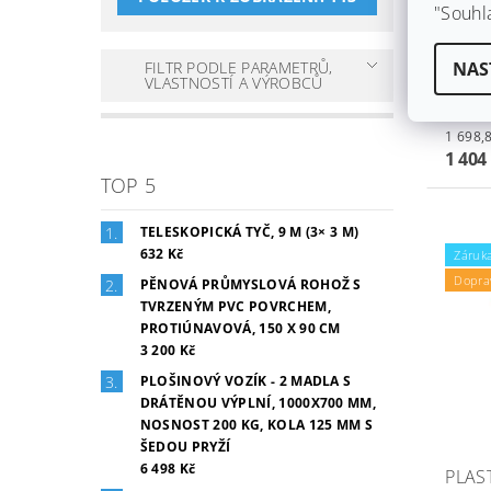
Skla
"Souhl
Značk
Hledát
FILTR PODLE PARAMETRŮ,
NAS
byste 
VLASTNOSTÍ A VÝROBCŮ
drobný
budou 
1 404
TOP 5
TELESKOPICKÁ TYČ, 9 M (3× 3 M)
632 Kč
Záruka
Dopra
PĚNOVÁ PRŮMYSLOVÁ ROHOŽ S
TVRZENÝM PVC POVRCHEM,
PROTIÚNAVOVÁ, 150 X 90 CM
3 200 Kč
PLOŠINOVÝ VOZÍK - 2 MADLA S
DRÁTĚNOU VÝPLNÍ, 1000X700 MM,
NOSNOST 200 KG, KOLA 125 MM S
ŠEDOU PRYŽÍ
6 498 Kč
PLAS