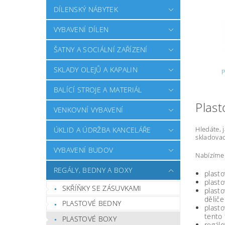
DÍLENSKÝ NÁBYTEK
VYBAVENÍ DÍLEN
ŠATNY A SOCIÁLNÍ ZAŘÍZENÍ
SKLADY OLEJŮ A KAPALIN
BALÍCÍ STROJE A MATERIÁL
Plast
VENKOVNÍ VYBAVENÍ
Hledáte, 
ÚKLID A ÚDRŽBA KANCELÁŘE
skladovac
VYBAVENÍ BUDOV
Nabízíme 
REGÁLY, BEDNY A BOXY
plasto
plast
SKŘÍŇKY SE ZÁSUVKAMI
plast
děliče
PLASTOVÉ BEDNY
plasto
tento 
PLASTOVÉ BOXY
regálo