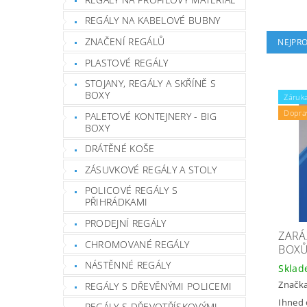
REGÁLY NA KABELOVÉ BUBNY
ZNAČENÍ REGÁLŮ
NEJPR
PLASTOVÉ REGÁLY
STOJANY, REGÁLY A SKŘÍNĚ S
BOXY
Záruka
Dopra
PALETOVÉ KONTEJNERY - BIG
BOXY
DRÁTĚNÉ KOŠE
ZÁSUVKOVÉ REGÁLY A STOLY
POLICOVÉ REGÁLY S
PŘIHRÁDKAMI
PRODEJNÍ REGÁLY
ZARÁ
CHROMOVANÉ REGÁLY
BOXŮ
NÁSTĚNNÉ REGÁLY
Skla
Značk
REGÁLY S DŘEVĚNÝMI POLICEMI
Ihned 
REGÁLY S DŘEVOTŘÍSKOVÝMI