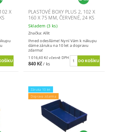
102 X
PLASTOVÉ BOXY PLUS 2, 102 X
KS
160 X 75 MM, ČERVENÉ, 24 KS
Skladem
(3 ks)
Značka:
Allit
nákupu
Ihned odesíláme! Nyní Vám k nákupu
vu
dáme záruku na 10 let a dopravu
zdarma!
1 016,40 Kč včetně DPH
840 Kč
/ ks
Záruka 10 let
Doprava zdarma