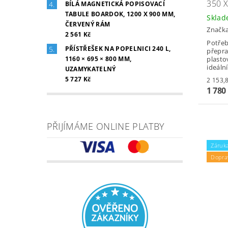
350 
BÍLÁ MAGNETICKÁ POPISOVACÍ
TABULE BOARDOK, 1200 X 900 MM,
Skla
ČERVENÝ RÁM
Značk
2 561 Kč
Potřeb
PŘÍSTŘEŠEK NA POPELNICI 240 L,
přepra
1160 × 695 × 800 MM,
plasto
ideální.
UZAMYKATELNÝ
5 727 Kč
1 780
PŘIJÍMÁME ONLINE PLATBY
Záruka
Dopra