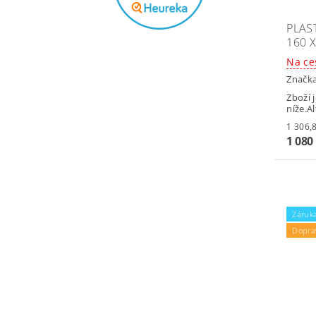
PLAS
160 X
Na ce
Značk
Zboží 
níže.A
1 080
Záruka
Dopra