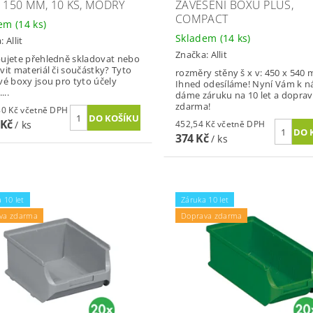
X 150 MM, 10 KS, MODRÝ
ZAVĚŠENÍ BOXŮ PLUS,
COMPACT
dem
(14 ks)
Skladem
(14 ks)
a:
Allit
Značka:
Allit
ujete přehledně skladovat nebo
vit materiál či součástky? Tyto
rozměry stěny š x v: 450 x 540
vé boxy jsou pro tyto účely
Ihned odesíláme! Nyní Vám k 
...
dáme záruku na 10 let a dopra
zdarma!
2 153,80 Kč včetně DPH
 Kč
/ ks
452,54 Kč včetně DPH
374 Kč
/ ks
 10 let
Záruka 10 let
va zdarma
Doprava zdarma