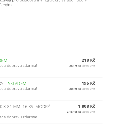
rčeným
218 Kč
DEM
et a dopravu zdarma!
263,78 Kč
včetně DPH
195 Kč
 KS
–
SKLADEM
et a dopravu zdarma!
235,95 Kč
včetně DPH
1 808 Kč
00 X 81 MM, 16 KS, MODRÝ
–
2 187,68 Kč
včetně DPH
et a dopravu zdarma!