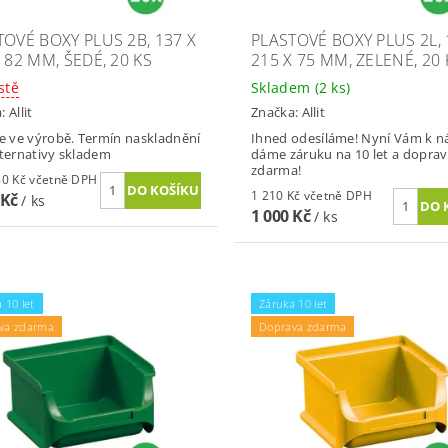
TOVÉ BOXY PLUS 2B, 137 X
PLASTOVÉ BOXY PLUS 2L, 
 82 MM, ŠEDÉ, 20 KS
215 X 75 MM, ZELENÉ, 20 
stě
Skladem
(2 ks)
a:
Allit
Značka:
Allit
je ve výrobě. Termín naskladnění
Ihned odesíláme! Nyní Vám k 
lternativy skladem
dáme záruku na 10 let a dopra
zdarma!
1 306,80 Kč včetně DPH
1 210 Kč včetně DPH
 Kč
/ ks
1 000 Kč
/ ks
 10 let
Záruka 10 let
va zdarma
Doprava zdarma