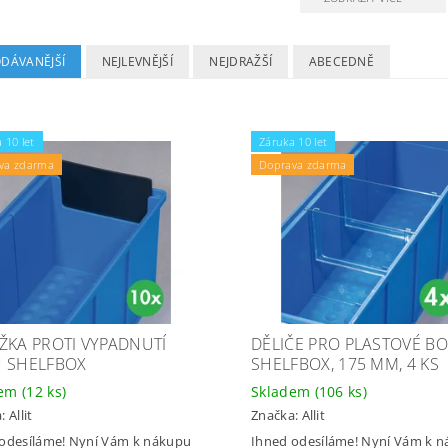
ODÁVANĚJŠÍ
NEJLEVNĚJŠÍ
NEJDRAŽŠÍ
ABECEDNĚ
 10 let
Záruka 10 let
va zdarma
Doprava zdarma
ŽKA PROTI VYPADNUTÍ
DĚLIČE PRO PLASTOVÉ BO
 SHELFBOX
SHELFBOX, 175 MM, 4 KS
dem
(12 ks)
Skladem
(106 ks)
a:
Allit
Značka:
Allit
odesíláme! Nyní Vám k nákupu
Ihned odesíláme! Nyní Vám k 