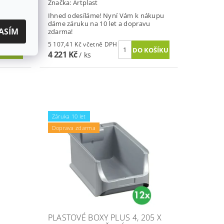
Značka:
Artplast
nákupu
Ihned odesíláme! Nyní Vám k nákupu
vu
dáme záruku na 10 let a dopravu
ASÍM
zdarma!
5 107,41 Kč včetně DPH
4 221 Kč
/ ks
Záruka 10 let
Doprava zdarma
PLASTOVÉ BOXY PLUS 4, 205 X