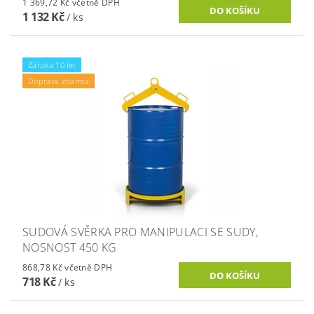
1 369,72 Kč včetně DPH
1 132 Kč
/ ks
Záruka 10 let
Doprava zdarma
SUDOVÁ SVĚRKA PRO MANIPULACI SE SUDY,
NOSNOST 450 KG
868,78 Kč včetně DPH
718 Kč
/ ks