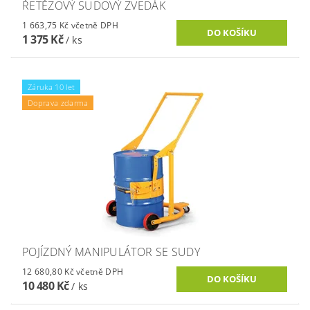
ŘETĚZOVÝ SUDOVÝ ZVEDÁK
1 663,75 Kč včetně DPH
1 375 Kč
/ ks
Záruka 10 let
Doprava zdarma
POJÍZDNÝ MANIPULÁTOR SE SUDY
12 680,80 Kč včetně DPH
10 480 Kč
/ ks