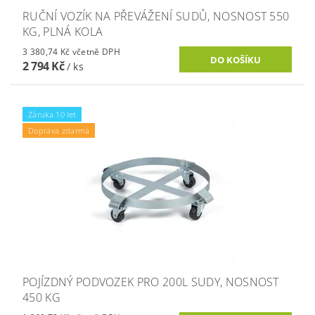
RUČNÍ VOZÍK NA PŘEVÁŽENÍ SUDŮ, NOSNOST 550
KG, PLNÁ KOLA
3 380,74 Kč včetně DPH
2 794 Kč
/ ks
Záruka 10 let
Doprava zdarma
POJÍZDNÝ PODVOZEK PRO 200L SUDY, NOSNOST
450 KG