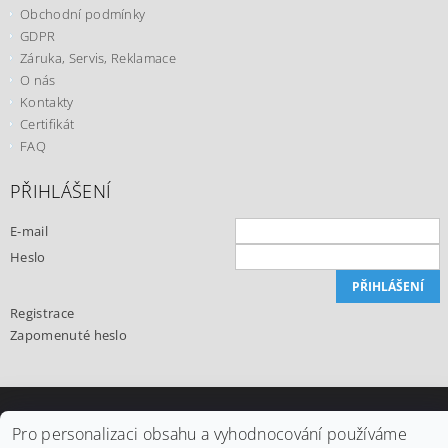
Obchodní podmínky
GDPR
Záruka, Servis, Reklamace
O nás
Kontakty
Certifikát
FAQ
PŘIHLÁŠENÍ
E-mail
Heslo
Registrace
Zapomenuté heslo
Upravit nastavení cookies
2026 ©
Office24.cz
, všechna práva vyhrazena
Pro personalizaci obsahu a vyhodnocování používáme