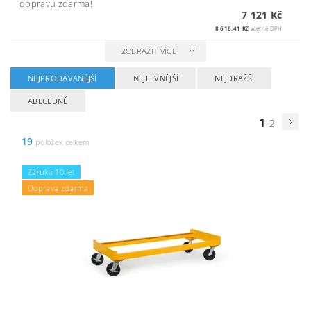
dopravu zdarma!
7 121 Kč
8 616,41 Kč
včetně DPH
ZOBRAZIT VÍCE
NEJPRODÁVANĚJŠÍ
NEJLEVNĚJŠÍ
NEJDRAŽŠÍ
ABECEDNĚ
1
2
19
položek celkem
Záruka 10 let
Doprava zdarma