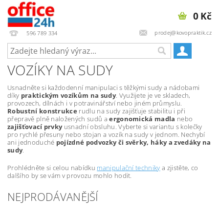
0 Kč
prodej@kovopraktik.cz
596 789 334
VOZÍKY NA SUDY
Usnadněte si každodenní manipulaci s těžkými sudy a nádobami
díky
praktickým vozíkům na sudy
. Využijete je ve skladech,
provozech, dílnách i v potravinářství nebo jiném průmyslu.
Robustní konstrukce
rudlu na sudy zajišťuje stabilitu i při
přepravě plně naložených sudů a
ergonomická madla
nebo
zajišťovací prvky
usnadní obsluhu. Vyberte si variantu s kolečky
pro rychlé přesuny nebo stojan a vozík na sudy v jednom. Nechybí
ani jednoduché
pojízdné podvozky či svěrky, háky a zvedáky na
sudy
.
Prohlédněte si celou nabídku
manipulační techniky
a zjistěte, co
dalšího by se vám v provozu mohlo hodit.
NEJPRODÁVANĚJŠÍ