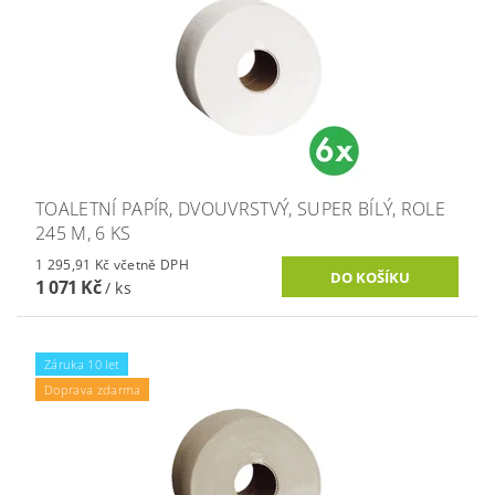
TOALETNÍ PAPÍR, DVOUVRSTVÝ, SUPER BÍLÝ, ROLE
245 M, 6 KS
1 295,91 Kč včetně DPH
1 071 Kč
/ ks
Záruka 10 let
Doprava zdarma