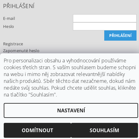
PŘIHLÁŠENÍ
E-mail
Heslo
Registrace
Zapomenuté heslo
Pro personalizaci obsahu a vyhodnocování používáme
cookies třetích stran. S vaším souhlasem budeme schopni
na webu i mimo něj zobrazovat relevantnější nabídky
Upravit nastavení cookies
2026 ©
Office24.cz
, všechna práva vyhrazena
našich produktů. Sběr těchto dat nezačneme, dokud nám
nedáte svůj souhlas. Pokud chcete udělit souhlas, klikněte
Vytvořil Shoptet
na tlačítko "Souhlasím".
NASTAVENÍ
ODMÍTNOUT
SOUHLASÍM