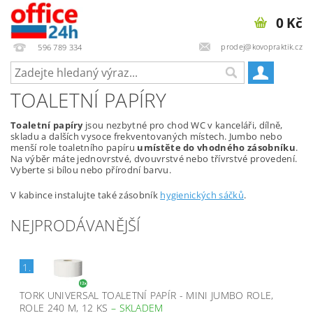
0 Kč
prodej@kovopraktik.cz
596 789 334
TOALETNÍ PAPÍRY
Toaletní papíry
jsou nezbytné pro chod WC v kanceláři, dílně,
skladu a dalších vysoce frekventovaných místech. Jumbo nebo
menší role toaletního papíru
umístěte do vhodného zásobníku
.
Na výběr máte jednovrstvé, dvouvrstvé nebo třívrstvé provedení.
Vyberte si bílou nebo přírodní barvu.
V kabince instalujte také zásobník
hygienických sáčků
.
NEJPRODÁVANĚJŠÍ
1.
TORK UNIVERSAL TOALETNÍ PAPÍR - MINI JUMBO ROLE,
ROLE 240 M, 12 KS
–
SKLADEM