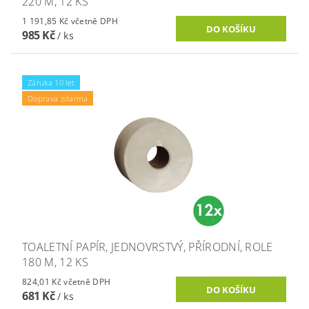
220 M, 12 KS
1 191,85 Kč včetně DPH
985 Kč
/ ks
Záruka 10 let
Doprava zdarma
TOALETNÍ PAPÍR, JEDNOVRSTVÝ, PŘÍRODNÍ, ROLE
180 M, 12 KS
824,01 Kč včetně DPH
681 Kč
/ ks