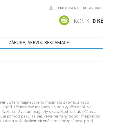
|
PŘIHLÁŠENÍ
REGISTRACE
KOŠÍK:
0 Kč
ZÁRUKA, SERVIS, REKLAMACE
emeny z feromagnetického materiálu s rovnou nebo
na, apod. Břemenové magnety najdou využití např. ve
 nůžek atd. Zvedací magnety se zavěšují na hák jeřábu a
išťuje pomocí páky. Ta bez velké námahy odpojí magnet od
ozu daná požadavkem vícenásobné bezpečnosti proti