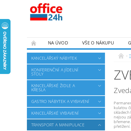
NA ÚVOD
VŠE O NÁKUPU
KANCELÁŘSKÝ NÁBYTEK
ZV
KONFERENČNÍ A JÍDELNÍ
STOLY
KANCELÁŘSKÉ ŽIDLE A
Zved
KŘESLA
GASTRO NÁBYTEK A VYBAVENÍ
Permanent
kulatou č
skladech 
KANCELÁŘSKÉ VYBAVENÍ
nejsou zá
břemene.
TRANSPORT A MANIPULACE
přetížení.