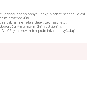
cí jednoduchého pohybu páky. Magnet nestlačuje ani
zacím prostředkům.
mž se zabraní nenadálé deaktivaci magnetu.
 doporučeným a maximálním zatížením.
e. V běžných provozních podmínkách nevyžadují