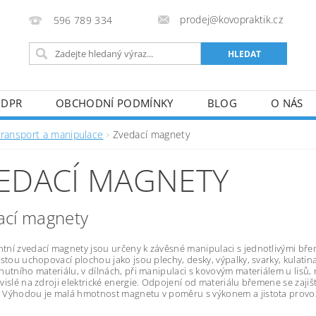
prodej@kovopraktik.cz
596 789 334
GDPR
OBCHODNÍ PODMÍNKY
BLOG
O NÁS
Transport a manipulace
Zvedací magnety
EDACÍ MAGNETY
ací magnety
ní zvedací magnety jsou určeny k závěsné manipulaci s jednotlivými bř
istou uchopovací plochou jako jsou plechy, desky, výpalky, svarky, kulati
hutního materiálu, v dílnách, při manipulaci s kovovým materiálem u lisů,
vislé na zdroji elektrické energie. Odpojení od materiálu břemene se zaj
 Výhodou je malá hmotnost magnetu v poměru s výkonem a jistota prov