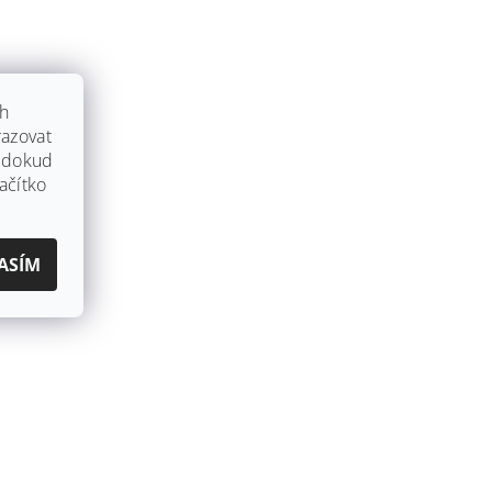
ch
azovat
, dokud
ačítko
ASÍM