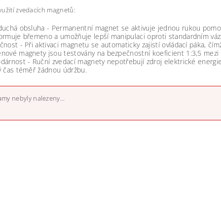
užití zvedacích magnetů:
duchá obsluha - Permanentní magnet se aktivuje jednou rukou pomo
ormuje břemeno a umožňuje lepší manipulaci oproti standardním vá
nost - Při aktivaci magnetu se automaticky zajistí ovládací páka, čí
nové magnety jsou testovány na bezpečnostní koeficient 1:3,5 mezi
árnost - Ruční zvedací magnety nepotřebují zdroj elektrické energi
ý čas téměř žádnou údržbu.
my nebyly nalezeny...