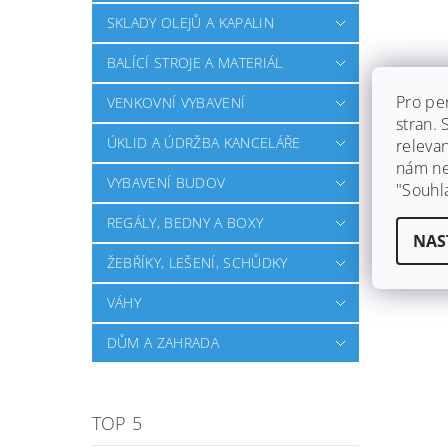
SKLADY OLEJŮ A KAPALIN
BALÍCÍ STROJE A MATERIÁL
Pro pe
VENKOVNÍ VYBAVENÍ
stran.
ÚKLID A ÚDRŽBA KANCELÁŘE
releva
nám ned
VYBAVENÍ BUDOV
"Souhl
REGÁLY, BEDNY A BOXY
NAS
ŽEBŘÍKY, LEŠENÍ, SCHŮDKY
VÁHY
DŮM A ZAHRADA
TOP 5