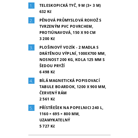
TELESKOPICKÁ TYČ, 9 M (3× 3 M)
632 Kč
PĚNOVÁ PRŮMYSLOVÁ ROHOŽ S
TVRZENÝM PVC POVRCHEM,
PROTIÚNAVOVÁ, 150 X 90 CM
3 200 Kč
PLOŠINOVÝ VOZÍK - 2 MADLA S
DRÁTĚNOU VÝPLNÍ, 1000X700 MM,
NOSNOST 200 KG, KOLA 125 MM S
ŠEDOU PRYŽÍ
6 498 Kč
BÍLÁ MAGNETICKÁ POPISOVACÍ
TABULE BOARDOK, 1200 X 900 MM,
ČERVENÝ RÁM
2 561 Kč
PŘÍSTŘEŠEK NA POPELNICI 240 L,
1160 × 695 × 800 MM,
UZAMYKATELNÝ
5 727 Kč