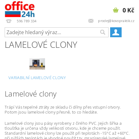
0 Kč
prodej@kovopraktik.cz
596 789 334
LAMELOVÉ CLONY
VARIABILNÍ LAMELOVÉ CLONY
Lamelové clony
Trápí Vás tepelné ztráty ze skladu či dílny přes vstupní otvory.
Potom jsou lamelové clony přesně, to co hledáte.
Lamelové clony jsou pásy vyrobeny z čirého PVC. Jejich šířka a
tloušťka je určena vždy velikostí otvoru, kde je chceme použít.
Standardní lamelové clony lze použít při teplotách -15°C až +60°C.
při nižších teplotách je vhodné použít tzv. mrazírenské lamelové