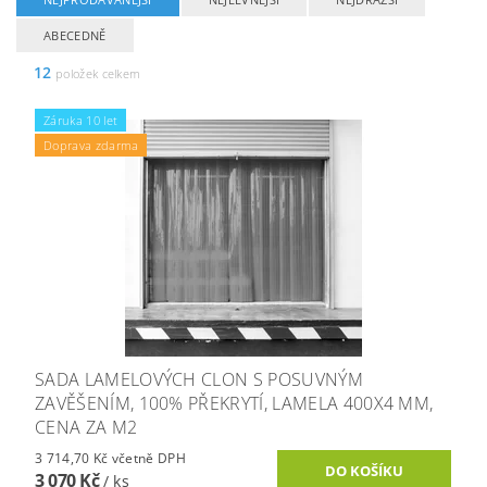
ABECEDNĚ
12
položek celkem
Záruka 10 let
Doprava zdarma
SADA LAMELOVÝCH CLON S POSUVNÝM
ZAVĚŠENÍM, 100% PŘEKRYTÍ, LAMELA 400X4 MM,
CENA ZA M2
3 714,70 Kč včetně DPH
3 070 Kč
/ ks