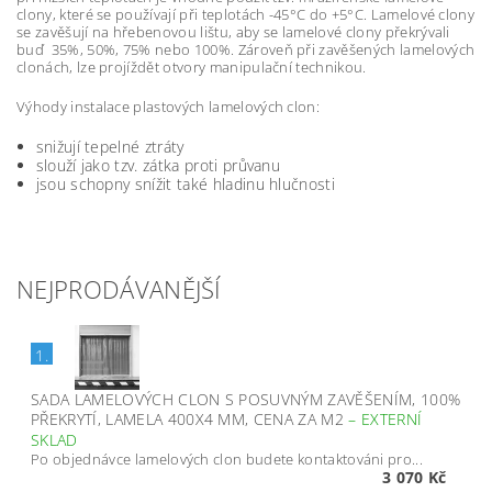
clony, které se používají při teplotách -45°C do +5°C. Lamelové clony
se zavěšují na hřebenovou lištu, aby se lamelové clony překrývali
buď 35%, 50%, 75% nebo 100%. Zároveň při zavěšených lamelových
clonách, lze projíždět otvory manipulační technikou.
Výhody instalace plastových lamelových clon:
snižují tepelné ztráty
slouží jako tzv. zátka proti průvanu
jsou schopny snížit také hladinu hlučnosti
NEJPRODÁVANĚJŠÍ
1.
SADA LAMELOVÝCH CLON S POSUVNÝM ZAVĚŠENÍM, 100%
PŘEKRYTÍ, LAMELA 400X4 MM, CENA ZA M2
–
EXTERNÍ
SKLAD
Po objednávce lamelových clon budete kontaktováni pro...
3 070 Kč