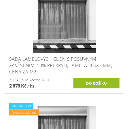
SADA LAMELOVÝCH CLON S POSUVNÝM
ZAVĚŠENÍM, 50% PŘEKRYTÍ, LAMELA 300X3 MM,
CENA ZA M2
3 237,96 Kč včetně DPH
2 676 Kč
/ ks
Záruka 10 let
Doprava zdarma