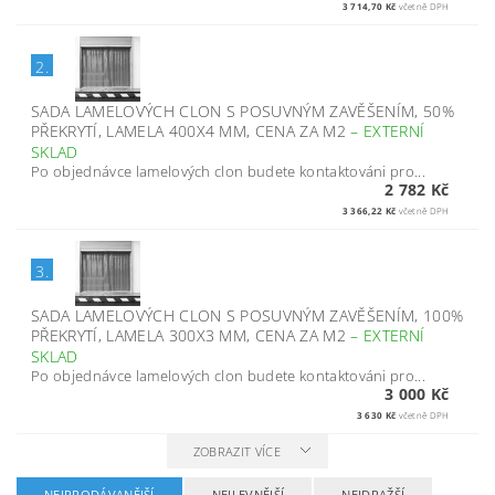
3 714,70 Kč
včetně DPH
2.
SADA LAMELOVÝCH CLON S POSUVNÝM ZAVĚŠENÍM, 50%
PŘEKRYTÍ, LAMELA 400X4 MM, CENA ZA M2
–
EXTERNÍ
SKLAD
Po objednávce lamelových clon budete kontaktováni pro...
2 782 Kč
3 366,22 Kč
včetně DPH
3.
SADA LAMELOVÝCH CLON S POSUVNÝM ZAVĚŠENÍM, 100%
PŘEKRYTÍ, LAMELA 300X3 MM, CENA ZA M2
–
EXTERNÍ
SKLAD
Po objednávce lamelových clon budete kontaktováni pro...
3 000 Kč
3 630 Kč
včetně DPH
ZOBRAZIT VÍCE
NEJPRODÁVANĚJŠÍ
NEJLEVNĚJŠÍ
NEJDRAŽŠÍ