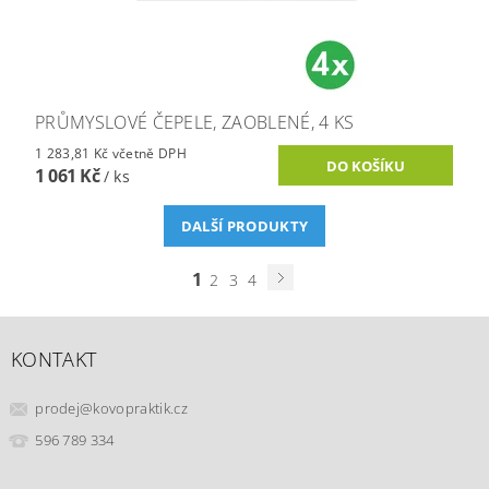
PRŮMYSLOVÉ ČEPELE, ZAOBLENÉ, 4 KS
1 283,81 Kč včetně DPH
1 061 Kč
/ ks
DALŠÍ PRODUKTY
1
2
3
4
KONTAKT
prodej
@
kovopraktik.cz
596 789 334