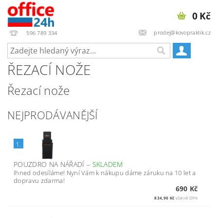
0 Kč
prodej@kovopraktik.cz
596 789 334
ŘEZACÍ NOŽE
Řezací nože
NEJPRODÁVANĚJŠÍ
1.
POUZDRO NA NÁŘADÍ
–
SKLADEM
Ihned odesíláme! Nyní Vám k nákupu dáme záruku na 10 let a
dopravu zdarma!
690 Kč
834,90 Kč
včetně DPH