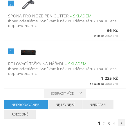
2.
SPONA PRO NOŽE PEN CUTTER
–
SKLADEM
Ihned odesíláme! Nyní Vám k nákupu dáme záruku na 10 let a
dopravu zdarma!
66 Kč
79,86 Kč
včetně DPH
3.
ROLOVACÍ TAŠKA NA NÁŘADÍ
–
SKLADEM
Ihned odesíláme! Nyní Vám k nákupu dáme záruku na 10 let a
dopravu zdarma!
1 225 Kč
1 482,25 Kč
včetně DPH
ZOBRAZIT VÍCE
NEJPRODÁVANĚJŠÍ
NEJLEVNĚJŠÍ
NEJDRAŽŠÍ
ABECEDNĚ
1
2
3
4