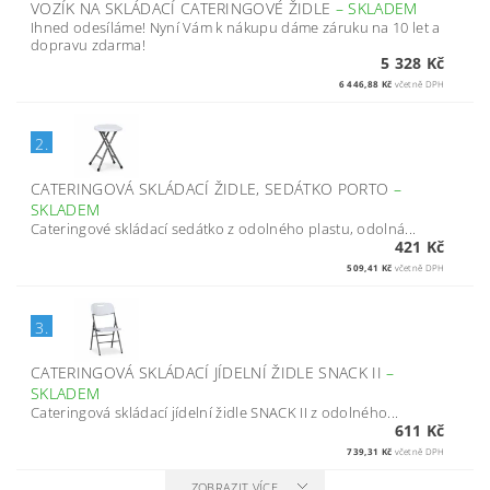
VOZÍK NA SKLÁDACÍ CATERINGOVÉ ŽIDLE
–
SKLADEM
Ihned odesíláme! Nyní Vám k nákupu dáme záruku na 10 let a
dopravu zdarma!
5 328 Kč
6 446,88 Kč
včetně DPH
2.
CATERINGOVÁ SKLÁDACÍ ŽIDLE, SEDÁTKO PORTO
–
SKLADEM
Cateringové skládací sedátko z odolného plastu, odolná...
421 Kč
509,41 Kč
včetně DPH
3.
CATERINGOVÁ SKLÁDACÍ JÍDELNÍ ŽIDLE SNACK II
–
SKLADEM
Cateringová skládací jídelní židle SNACK II z odolného...
611 Kč
739,31 Kč
včetně DPH
ZOBRAZIT VÍCE