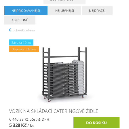
NEJPRODÁVANĚJŠÍ
NEJLEVNĚJŠÍ
NEJDRAŽŠÍ
ABECEDNĚ
6
položek celkem
Záruka 10 let
Doprava zdarma
VOZÍK NA SKLÁDACÍ CATERINGOVÉ ŽIDLE
6 446,88 Kč včetně DPH
5 328 Kč
/ ks