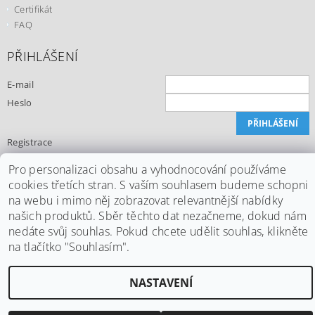
Certifikát
FAQ
PŘIHLÁŠENÍ
E-mail
Heslo
Registrace
Zapomenuté heslo
Pro personalizaci obsahu a vyhodnocování používáme
cookies třetích stran. S vaším souhlasem budeme schopni
na webu i mimo něj zobrazovat relevantnější nabídky
našich produktů. Sběr těchto dat nezačneme, dokud nám
Upravit nastavení cookies
2026 ©
Office24.cz
, všechna práva vyhrazena
nedáte svůj souhlas. Pokud chcete udělit souhlas, klikněte
na tlačítko "Souhlasím".
Vytvořil Shoptet
NASTAVENÍ