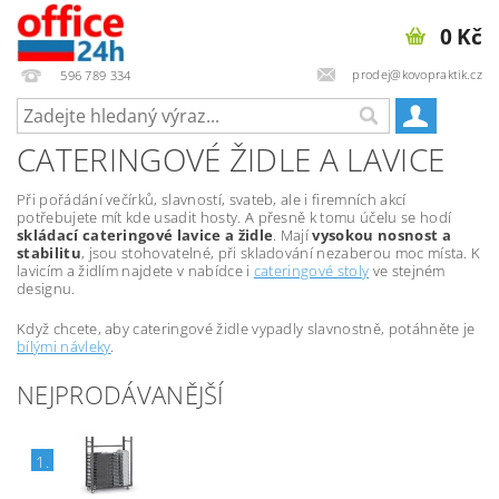
0 Kč
prodej@kovopraktik.cz
596 789 334
CATERINGOVÉ ŽIDLE A LAVICE
Při pořádání večírků, slavností, svateb, ale i firemních akcí
potřebujete mít kde usadit hosty. A přesně k tomu účelu se hodí
skládací cateringové lavice a židle
. Mají
vysokou nosnost a
stabilitu
, jsou stohovatelné, při skladování nezaberou moc místa. K
lavicím a židlím najdete v nabídce i
cateringové stoly
ve stejném
designu.
Když chcete, aby cateringové židle vypadly slavnostně, potáhněte je
bílými návleky
.
NEJPRODÁVANĚJŠÍ
1.