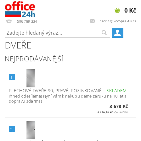
0 Kč
prodej@kovopraktik.cz
596 789 334
DVEŘE
NEJPRODÁVANĚJŠÍ
1.
PLECHOVÉ DVEŘE 90, PRAVÉ, POZINKOVANÉ
–
SKLADEM
Ihned odesíláme! Nyní Vám k nákupu dáme záruku na 10 let a
dopravu zdarma!
3 678 Kč
4 450,38 Kč
včetně DPH
2.