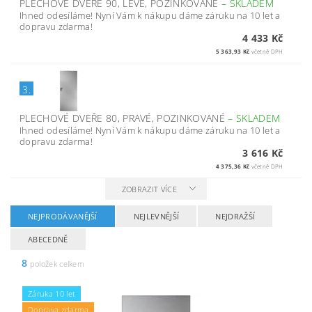
PLECHOVÉ DVEŘE 90, LEVÉ, POZINKOVANÉ
–
SKLADEM
Ihned odesíláme! Nyní Vám k nákupu dáme záruku na 10 let a
dopravu zdarma!
4 433 Kč
5 363,93 Kč
včetně DPH
3.
PLECHOVÉ DVEŘE 80, PRAVÉ, POZINKOVANÉ
–
SKLADEM
Ihned odesíláme! Nyní Vám k nákupu dáme záruku na 10 let a
dopravu zdarma!
3 616 Kč
4 375,36 Kč
včetně DPH
ZOBRAZIT VÍCE
NEJPRODÁVANĚJŠÍ
NEJLEVNĚJŠÍ
NEJDRAŽŠÍ
ABECEDNĚ
8
položek celkem
Záruka 10 let
Doprava zdarma