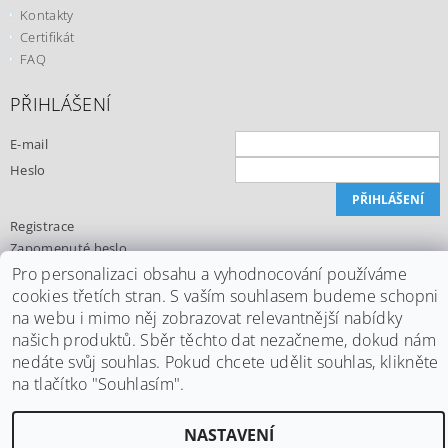
Kontakty
Certifikát
FAQ
PŘIHLÁŠENÍ
E-mail
Heslo
Registrace
Zapomenuté heslo
Pro personalizaci obsahu a vyhodnocování používáme
cookies třetích stran. S vaším souhlasem budeme schopni
na webu i mimo něj zobrazovat relevantnější nabídky
našich produktů. Sběr těchto dat nezačneme, dokud nám
Upravit nastavení cookies
2026 ©
Office24.cz
, všechna práva vyhrazena
nedáte svůj souhlas. Pokud chcete udělit souhlas, klikněte
Vytvořil Shoptet
na tlačítko "Souhlasím".
NASTAVENÍ