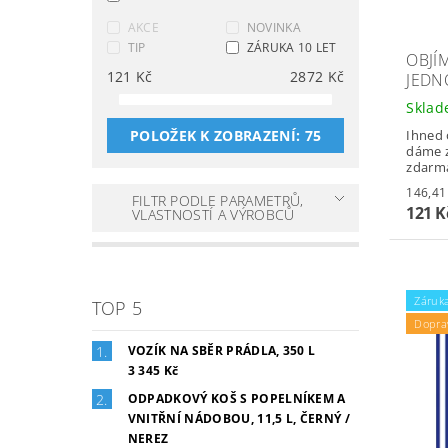
AKCE
NOVINKA
TIP
ZÁRUKA 10 LET
OBJÍ
121
Kč
2872
Kč
JEDN
Skla
Ihned 
POLOŽEK K ZOBRAZENÍ:
75
dáme z
zdarm
FILTR PODLE PARAMETRŮ,
121 
VLASTNOSTÍ A VÝROBCŮ
Záruka
TOP 5
Dopra
VOZÍK NA SBĚR PRÁDLA, 350 L
3 345 Kč
ODPADKOVÝ KOŠ S POPELNÍKEM A
VNITŘNÍ NÁDOBOU, 11,5 L, ČERNÝ /
NEREZ