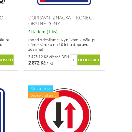
MO
DOPRAVNÍ ZNAČKA – KONEC
OBYTNÉ ZÓNY
Skladem
(1 ks)
nákupu
Ihned odesíláme! Nyní Vám k nákupu
vu
dáme záruku na 10 let a dopravu
zdarma!
3 475,12 Kč včetně DPH
2 872 Kč
/ ks
Záruka 10 let
Doprava zdarma