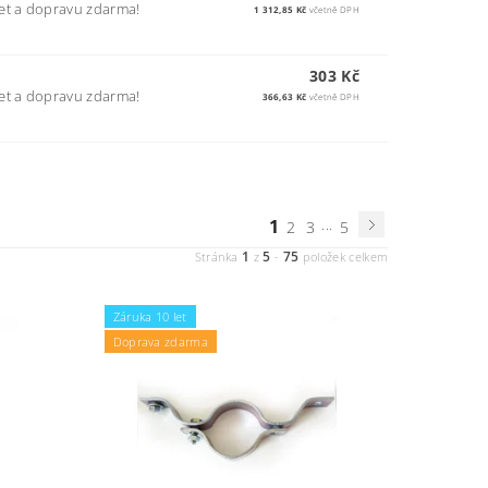
et a dopravu zdarma!
1 312,85 Kč
včetně DPH
303 Kč
et a dopravu zdarma!
366,63 Kč
včetně DPH
1
...
2
3
5
1
5
75
Stránka
z
-
položek celkem
Záruka 10 let
Doprava zdarma