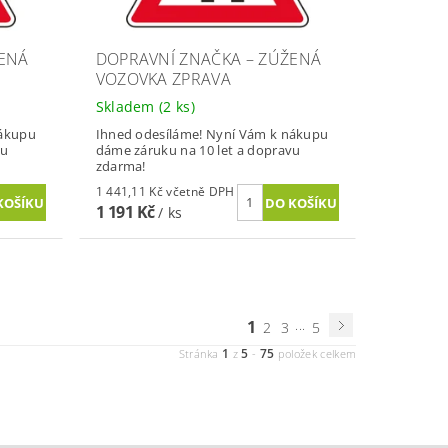
ŽENÁ
DOPRAVNÍ ZNAČKA – ZÚŽENÁ
VOZOVKA ZPRAVA
Skladem
(2 ks)
nákupu
Ihned odesíláme! Nyní Vám k nákupu
vu
dáme záruku na 10 let a dopravu
zdarma!
1 441,11 Kč včetně DPH
1 191 Kč
/ ks
1
...
2
3
5
1
5
75
Stránka
z
-
položek celkem