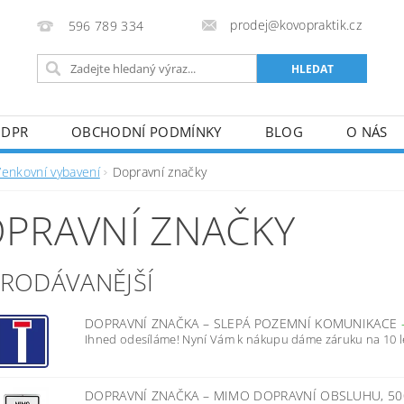
prodej@kovopraktik.cz
596 789 334
GDPR
OBCHODNÍ PODMÍNKY
BLOG
O NÁS
Venkovní vybavení
Dopravní značky
PRAVNÍ ZNAČKY
PRODÁVANĚJŠÍ
DOPRAVNÍ ZNAČKA – SLEPÁ POZEMNÍ KOMUNIKACE
Ihned odesíláme! Nyní Vám k nákupu dáme záruku na 10 l
DOPRAVNÍ ZNAČKA – MIMO DOPRAVNÍ OBSLUHU, 50