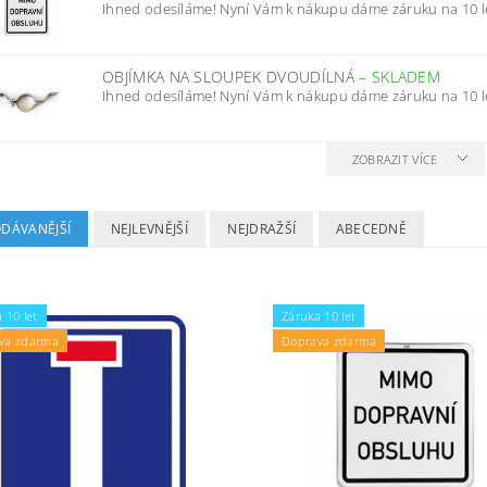
Ihned odesíláme! Nyní Vám k nákupu dáme záruku na 10 l
OBJÍMKA NA SLOUPEK DVOUDÍLNÁ
–
SKLADEM
Ihned odesíláme! Nyní Vám k nákupu dáme záruku na 10 l
ZOBRAZIT VÍCE
ODÁVANĚJŠÍ
NEJLEVNĚJŠÍ
NEJDRAŽŠÍ
ABECEDNĚ
 10 let
Záruka 10 let
va zdarma
Doprava zdarma