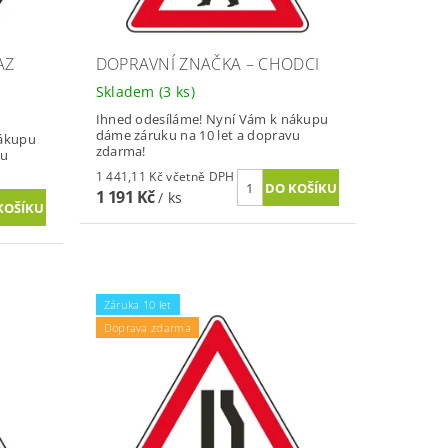
AZ
DOPRAVNÍ ZNAČKA – CHODCI
Skladem
(3 ks)
Ihned odesíláme! Nyní Vám k nákupu
dáme záruku na 10 let a dopravu
nákupu
zdarma!
vu
1 441,11 Kč včetně DPH
1 191 Kč
/ ks
Záruka 10 let
Doprava zdarma