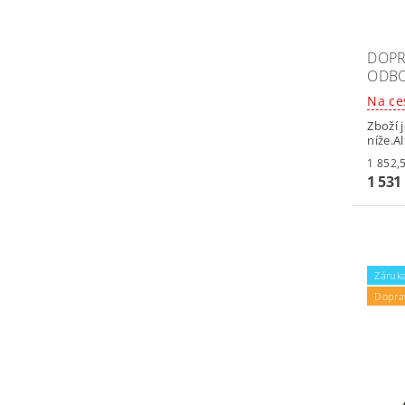
DOPR
ODBO
Na ce
Zboží 
níže.A
1 531
Záruka
Dopra