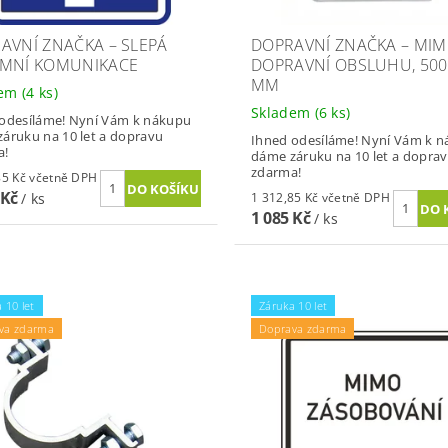
AVNÍ ZNAČKA – SLEPÁ
DOPRAVNÍ ZNAČKA – MI
MNÍ KOMUNIKACE
DOPRAVNÍ OBSLUHU, 500
MM
dem
(4 ks)
Skladem
(6 ks)
odesíláme! Nyní Vám k nákupu
áruku na 10 let a dopravu
Ihned odesíláme! Nyní Vám k 
a!
dáme záruku na 10 let a dopra
zdarma!
1 312,85 Kč včetně DPH
 Kč
/ ks
1 312,85 Kč včetně DPH
1 085 Kč
/ ks
 10 let
Záruka 10 let
va zdarma
Doprava zdarma