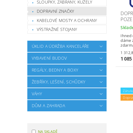
SLOUPKY, ZÁBRANY, KUŽELY
DOPRAVNÍ ZNAČKY
DOPR
POZE
KABELOVÉ MOSTY A OCHRANY
Skla
VÝSTRAŽNÉ STOJANY
Ihned 
dáme z
zdarm
ÚKLID A ÚDRŽBA KANCELÁŘE
VYBAVENÍ BUDOV
1 085
REGÁLY, BEDNY A BOXY
ŽEBŘÍKY, LEŠENÍ, SCHŮDKY
Záruka
VÁHY
Dopra
DŮM A ZAHRADA
NA SKLADĚ