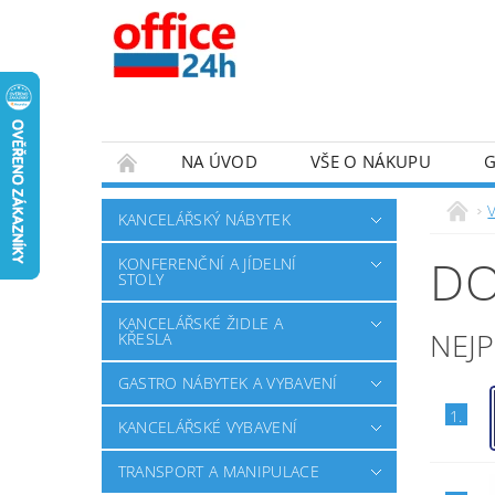
NA ÚVOD
VŠE O NÁKUPU
KANCELÁŘSKÝ NÁBYTEK
DO
KONFERENČNÍ A JÍDELNÍ
STOLY
KANCELÁŘSKÉ ŽIDLE A
NEJ
KŘESLA
GASTRO NÁBYTEK A VYBAVENÍ
1.
KANCELÁŘSKÉ VYBAVENÍ
TRANSPORT A MANIPULACE