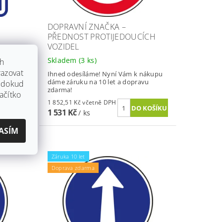
DOPRAVNÍ ZNAČKA –
PŘEDNOST PROTIJEDOUCÍCH
VOZIDEL
Skladem
(3 ks)
ch
azovat
nákupu
Ihned odesíláme! Nyní Vám k nákupu
vu
dáme záruku na 10 let a dopravu
, dokud
zdarma!
ačítko
1 852,51 Kč včetně DPH
1 531 Kč
/ ks
ASÍM
Záruka 10 let
Doprava zdarma