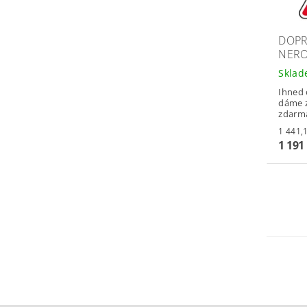
DOPR
NERO
Skla
Ihned 
dáme z
zdarm
1 191