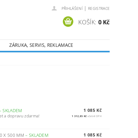
|
PŘIHLÁŠENÍ
REGISTRACE
KOŠÍK:
0 Kč
ZÁRUKA, SERVIS, REKLAMACE
1 085 Kč
–
SKLADEM
et a dopravu zdarma!
1 312,85 Kč
včetně DPH
1 085 Kč
0 X 500 MM
–
SKLADEM