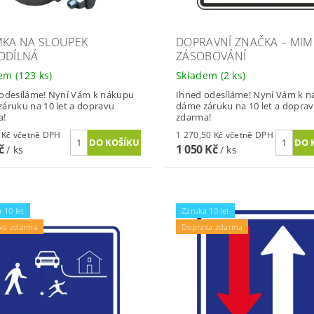
MKA NA SLOUPEK
DOPRAVNÍ ZNAČKA – MI
ODÍLNÁ
ZÁSOBOVÁNÍ
dem
(123 ks)
Skladem
(2 ks)
odesíláme! Nyní Vám k nákupu
Ihned odesíláme! Nyní Vám k 
áruku na 10 let a dopravu
dáme záruku na 10 let a dopra
a!
zdarma!
146,41 Kč včetně DPH
1 270,50 Kč včetně DPH
Kč
1 050 Kč
/ ks
/ ks
 10 let
Záruka 10 let
va zdarma
Doprava zdarma