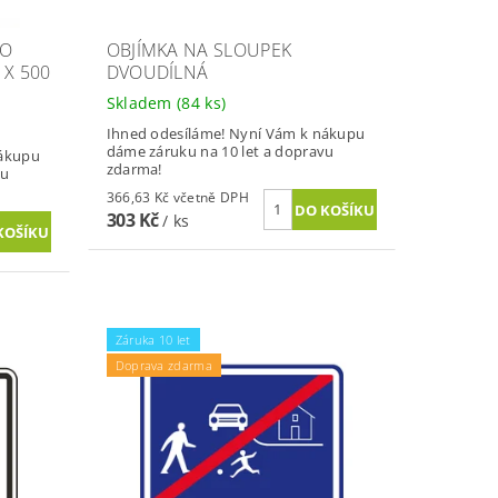
MO
OBJÍMKA NA SLOUPEK
 X 500
DVOUDÍLNÁ
Skladem
(84 ks)
Ihned odesíláme! Nyní Vám k nákupu
dáme záruku na 10 let a dopravu
nákupu
zdarma!
vu
366,63 Kč včetně DPH
303 Kč
/ ks
Záruka 10 let
Doprava zdarma