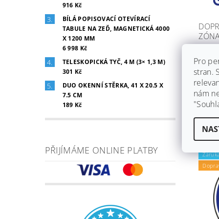
916 Kč
BÍLÁ POPISOVACÍ OTEVÍRACÍ
DOPR
TABULE NA ZEĎ, MAGNETICKÁ 4000
ZÓN
X 1200 MM
6 998 Kč
Skla
Pro pe
TELESKOPICKÁ TYČ, 4 M (3× 1,3 M)
Ihned 
stran.
dáme z
301 Kč
zdarm
releva
DUO OKENNÍ STĚRKA, 41 X 20.5 X
nám ned
7.5 CM
2 872
"Souhl
189 Kč
NAS
PŘIJÍMÁME ONLINE PLATBY
Záruka
Dopra