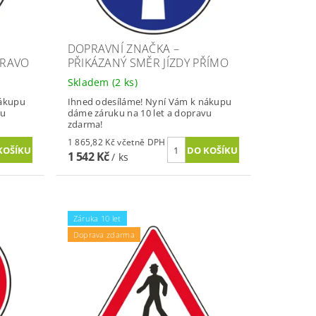
DOPRAVNÍ ZNAČKA –
PRAVO
PŘIKÁZANÝ SMĚR JÍZDY PŘÍMO
Skladem
(2 ks)
nákupu
Ihned odesíláme! Nyní Vám k nákupu
vu
dáme záruku na 10 let a dopravu
zdarma!
1 865,82 Kč včetně DPH
1 542 Kč
/ ks
Záruka 10 let
Doprava zdarma