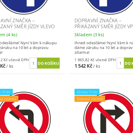
AVNÍ ZNAČKA –
DOPRAVNÍ ZNAČKA –
ÁZANÝ SMĚR JÍZDY VLEVO
PŘIKÁZANÝ SMĚR JÍZDY V
dem
(4 ks)
Skladem
(3 ks)
odesíláme! Nyní Vám k nákupu
Ihned odesíláme! Nyní Vám k 
áruku na 10 let a dopravu
dáme záruku na 10 let a dopra
a!
zdarma!
1 865,82 Kč včetně DPH
1 865,82 Kč včetně DPH
 Kč
1 542 Kč
/ ks
/ ks
 10 let
Záruka 10 let
va zdarma
Doprava zdarma