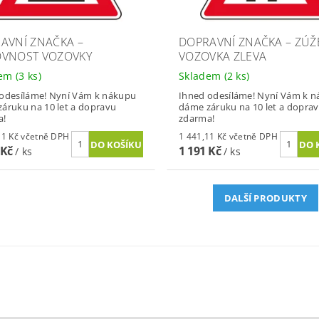
AVNÍ ZNAČKA –
DOPRAVNÍ ZNAČKA – ZÚ
VNOST VOZOVKY
VOZOVKA ZLEVA
dem
(3 ks)
Skladem
(2 ks)
odesíláme! Nyní Vám k nákupu
Ihned odesíláme! Nyní Vám k 
áruku na 10 let a dopravu
dáme záruku na 10 let a dopra
a!
zdarma!
1 441,11 Kč včetně DPH
1 441,11 Kč včetně DPH
 Kč
1 191 Kč
/ ks
/ ks
DALŠÍ PRODUKTY