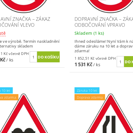
AVNÍ ZNAČKA – ZÁKAZ
DOPRAVNÍ ZNAČKA – ZÁK
ČOVÁNÍ VLEVO
ODBOČOVÁNÍ VPRAVO
stě
Skladem
(1 ks)
je ve výrobě. Termín naskladnění
Ihned odesíláme! Nyní Vám k 
lternativy skladem
dáme záruku na 10 let a dopra
zdarma!
1 852,51 Kč včetně DPH
1 852,51 Kč včetně DPH
 Kč
/ ks
1 531 Kč
/ ks
 10 let
Záruka 10 let
va zdarma
Doprava zdarma