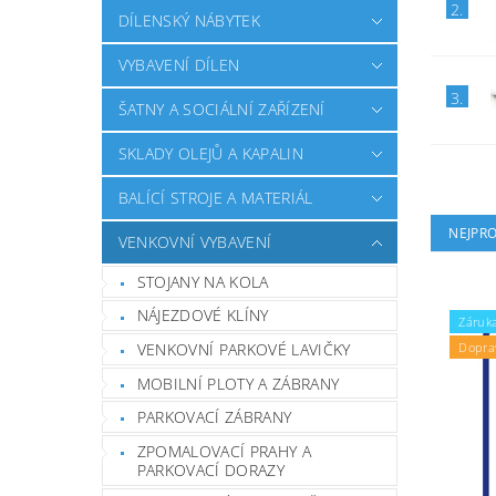
2.
DÍLENSKÝ NÁBYTEK
VYBAVENÍ DÍLEN
3.
ŠATNY A SOCIÁLNÍ ZAŘÍZENÍ
SKLADY OLEJŮ A KAPALIN
BALÍCÍ STROJE A MATERIÁL
NEJPR
VENKOVNÍ VYBAVENÍ
STOJANY NA KOLA
NÁJEZDOVÉ KLÍNY
Záruka
VENKOVNÍ PARKOVÉ LAVIČKY
Dopra
MOBILNÍ PLOTY A ZÁBRANY
PARKOVACÍ ZÁBRANY
ZPOMALOVACÍ PRAHY A
PARKOVACÍ DORAZY