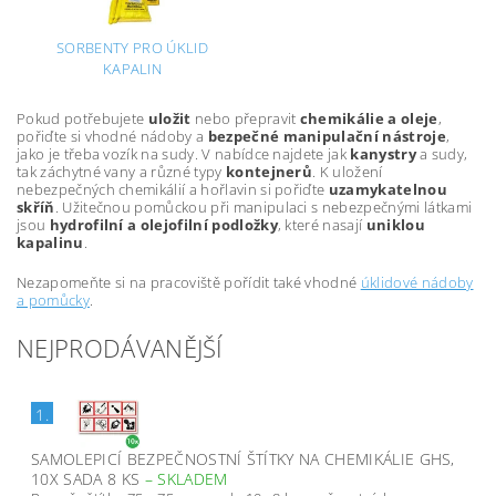
SORBENTY PRO ÚKLID
KAPALIN
Pokud potřebujete
uložit
nebo přepravit
chemikálie a oleje
,
pořiďte si vhodné nádoby a
bezpečné manipulační nástroje
,
jako je třeba vozík na sudy. V nabídce najdete jak
kanystry
a sudy,
tak záchytné vany a různé typy
kontejnerů
. K uložení
nebezpečných chemikálií a hořlavin si pořiďte
uzamykatelnou
skříň
. Užitečnou pomůckou při manipulaci s nebezpečnými látkami
jsou
hydrofilní a olejofilní podložky
, které nasají
uniklou
kapalinu
.
Nezapomeňte si na pracoviště pořídit také vhodné
úklidové nádoby
a pomůcky
.
NEJPRODÁVANĚJŠÍ
1.
SAMOLEPICÍ BEZPEČNOSTNÍ ŠTÍTKY NA CHEMIKÁLIE GHS,
10X SADA 8 KS
–
SKLADEM