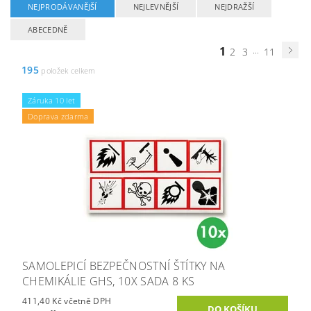
NEJPRODÁVANĚJŠÍ
NEJLEVNĚJŠÍ
NEJDRAŽŠÍ
ABECEDNĚ
1
...
2
3
11
195
položek celkem
Záruka 10 let
Doprava zdarma
SAMOLEPICÍ BEZPEČNOSTNÍ ŠTÍTKY NA
CHEMIKÁLIE GHS, 10X SADA 8 KS
411,40 Kč včetně DPH