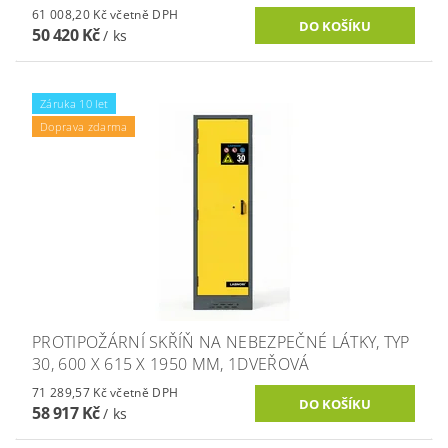
61 008,20 Kč včetně DPH
50 420 Kč
/ ks
Záruka 10 let
Doprava zdarma
PROTIPOŽÁRNÍ SKŘÍŇ NA NEBEZPEČNÉ LÁTKY, TYP
30, 600 X 615 X 1950 MM, 1DVEŘOVÁ
71 289,57 Kč včetně DPH
58 917 Kč
/ ks