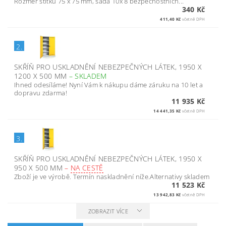
Rozměr štítku 75 x 75 mm, sada 10x 8 bezpečnostních...
340 Kč
411,40 Kč
včetně DPH
2.
SKŘÍŇ PRO USKLADNĚNÍ NEBEZPEČNÝCH LÁTEK, 1950 X
1200 X 500 MM
–
SKLADEM
Ihned odesíláme! Nyní Vám k nákupu dáme záruku na 10 let a
dopravu zdarma!
11 935 Kč
14 441,35 Kč
včetně DPH
3.
SKŘÍŇ PRO USKLADNĚNÍ NEBEZPEČNÝCH LÁTEK, 1950 X
950 X 500 MM
–
NA CESTĚ
Zboží je ve výrobě. Termín naskladnění níže.Alternativy skladem
11 523 Kč
13 942,83 Kč
včetně DPH
ZOBRAZIT VÍCE