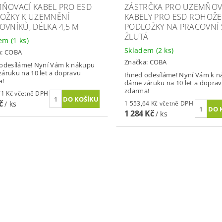
ŇOVACÍ KABEL PRO ESD
ZÁSTRČKA PRO UZEMŇOV
OŽKY K UZEMNĚNÍ
KABELY PRO ESD ROHOŽE
OVNÍKŮ, DÉLKA 4,5 M
PODLOŽKY NA PRACOVNÍ 
ŽLUTÁ
dem
(1 ks)
Skladem
(2 ks)
a:
COBA
Značka:
COBA
odesíláme! Nyní Vám k nákupu
áruku na 10 let a dopravu
Ihned odesíláme! Nyní Vám k 
a!
dáme záruku na 10 let a dopra
zdarma!
1 150,71 Kč včetně DPH
Kč
/ ks
1 553,64 Kč včetně DPH
1 284 Kč
/ ks