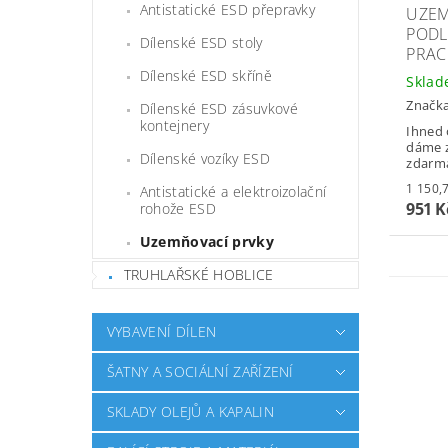
Antistatické ESD přepravky
UZEM
PODL
Dílenské ESD stoly
PRAC
Dílenské ESD skříně
Skla
Značk
Dílenské ESD zásuvkové
kontejnery
Ihned 
dáme z
Dílenské vozíky ESD
zdarm
Antistatické a elektroizolační
951 
rohože ESD
Uzemňovací prvky
TRUHLAŘSKÉ HOBLICE
VYBAVENÍ DÍLEN
ŠATNY A SOCIÁLNÍ ZAŘÍZENÍ
SKLADY OLEJŮ A KAPALIN