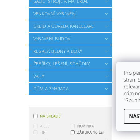
BALÍCÍ STROJE A MATERIÁL
VENKOVNÍ VYBAVENÍ
ÚKLID A ÚDRŽBA KANCELÁŘE
VYBAVENÍ BUDOV
REGÁLY, BEDNY A BOXY
ŽEBŘÍKY, LEŠENÍ, SCHŮDKY
Pro pe
VÁHY
stran.
releva
DŮM A ZAHRADA
nám ned
"Souhl
NAS
NA SKLADĚ
AKCE
NOVINKA
TIP
ZÁRUKA 10 LET