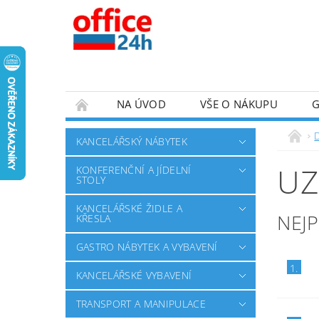
NA ÚVOD
VŠE O NÁKUPU
KANCELÁŘSKÝ NÁBYTEK
UZ
KONFERENČNÍ A JÍDELNÍ
STOLY
KANCELÁŘSKÉ ŽIDLE A
NEJ
KŘESLA
GASTRO NÁBYTEK A VYBAVENÍ
1.
KANCELÁŘSKÉ VYBAVENÍ
TRANSPORT A MANIPULACE