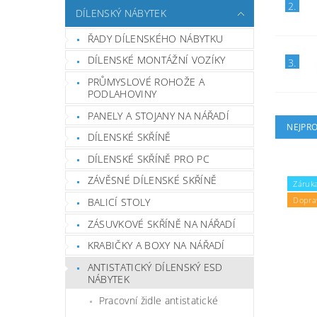
2.
DÍLENSKÝ NÁBYTEK
ŘADY DÍLENSKÉHO NÁBYTKU
DÍLENSKÉ MONTÁŽNÍ VOZÍKY
3.
PRŮMYSLOVÉ ROHOŽE A
PODLAHOVINY
PANELY A STOJANY NA NÁŘADÍ
NEJPR
DÍLENSKÉ SKŘÍNĚ
DÍLENSKÉ SKŘÍNĚ PRO PC
ZÁVĚSNÉ DÍLENSKÉ SKŘÍNĚ
Záruka
Dopra
BALICÍ STOLY
ZÁSUVKOVÉ SKŘÍNĚ NA NÁŘADÍ
KRABIČKY A BOXY NA NÁŘADÍ
ANTISTATICKÝ DÍLENSKÝ ESD
NÁBYTEK
Pracovní židle antistatické