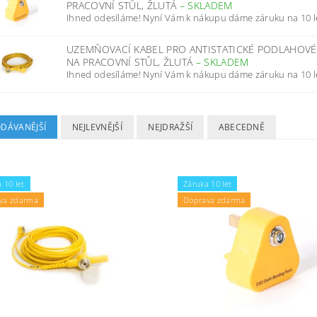
PRACOVNÍ STŮL, ŽLUTÁ
–
SKLADEM
Ihned odesíláme! Nyní Vám k nákupu dáme záruku na 10 l
UZEMŇOVACÍ KABEL PRO ANTISTATICKÉ PODLAHOV
NA PRACOVNÍ STŮL, ŽLUTÁ
–
SKLADEM
Ihned odesíláme! Nyní Vám k nákupu dáme záruku na 10 l
ODÁVANĚJŠÍ
NEJLEVNĚJŠÍ
NEJDRAŽŠÍ
ABECEDNĚ
 10 let
Záruka 10 let
va zdarma
Doprava zdarma