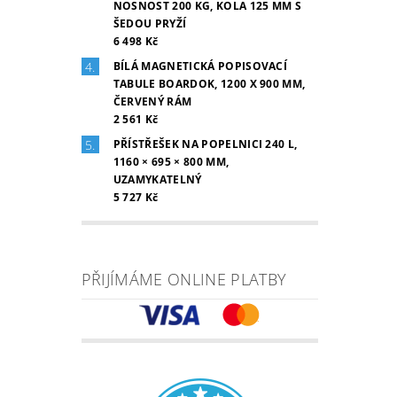
NOSNOST 200 KG, KOLA 125 MM S
ŠEDOU PRYŽÍ
6 498 Kč
BÍLÁ MAGNETICKÁ POPISOVACÍ
TABULE BOARDOK, 1200 X 900 MM,
ČERVENÝ RÁM
2 561 Kč
PŘÍSTŘEŠEK NA POPELNICI 240 L,
1160 × 695 × 800 MM,
UZAMYKATELNÝ
5 727 Kč
PŘIJÍMÁME ONLINE PLATBY