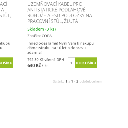
ACÍ
UZEMŇOVACÍ KABEL PRO
 A
ANTISTATICKÉ PODLAHOVÉ
STŮL,
ROHOŽE A ESD PODLOŽKY NA
PRACOVNÍ STŮL, ŽLUTÁ
Skladem
(3 ks)
Značka:
COBA
nákupu
Ihned odesíláme! Nyní Vám k nákupu
vu
dáme záruku na 10 let a dopravu
zdarma!
762,30 Kč včetně DPH
630 Kč
/ ks
1
1
3
Stránka
z
-
položek celkem