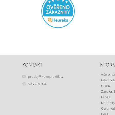
KONTAKT
INFOR
Vše o n
prodej
@
kovopraktik.cz
Obchodn
596 789 334
GDPR
Záruka, 
O nás
Kontakty
Certifiká
FAQ