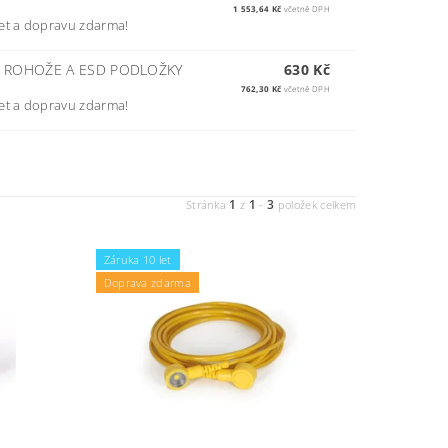
1 553,64 Kč
včetně DPH
et a dopravu zdarma!
É ROHOŽE A ESD PODLOŽKY
630 Kč
762,30 Kč
včetně DPH
et a dopravu zdarma!
1
1
3
Stránka
z
-
položek celkem
Záruka 10 let
Doprava zdarma