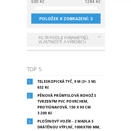
630
Kč
1284
Kč
POLOŽEK K ZOBRAZENÍ:
3
FILTR PODLE PARAMETRŮ,
VLASTNOSTÍ A VÝROBCŮ
TOP 5
TELESKOPICKÁ TYČ, 9 M (3× 3 M)
632 Kč
PĚNOVÁ PRŮMYSLOVÁ ROHOŽ S
TVRZENÝM PVC POVRCHEM,
PROTIÚNAVOVÁ, 150 X 90 CM
3 200 Kč
PLOŠINOVÝ VOZÍK - 2 MADLA S
DRÁTĚNOU VÝPLNÍ, 1000X700 MM,