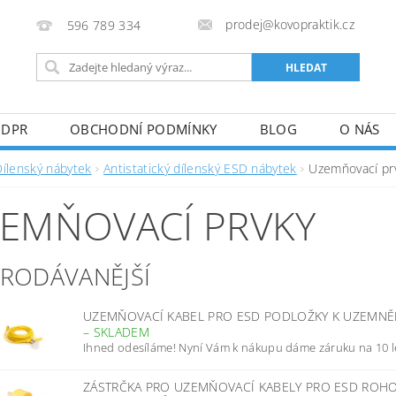
prodej@kovopraktik.cz
596 789 334
GDPR
OBCHODNÍ PODMÍNKY
BLOG
O NÁS
Dílenský nábytek
Antistatický dílenský ESD nábytek
Uzemňovací pr
EMŇOVACÍ PRVKY
PRODÁVANĚJŠÍ
UZEMŇOVACÍ KABEL PRO ESD PODLOŽKY K UZEMNĚN
–
SKLADEM
Ihned odesíláme! Nyní Vám k nákupu dáme záruku na 10 l
ZÁSTRČKA PRO UZEMŇOVACÍ KABELY PRO ESD ROH