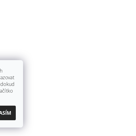
ch
azovat
, dokud
ačítko
ASÍM