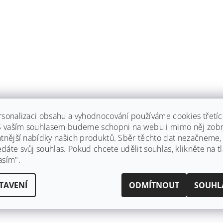
rsonalizaci obsahu a vyhodnocování používáme cookies třetí
 S vaším souhlasem budeme schopni na webu i mimo něj zobr
ntnější nabídky našich produktů. Sběr těchto dat nezačneme
áte svůj souhlas. Pokud chcete udělit souhlas, klikněte na tl
asím".
TAVENÍ
ODMÍTNOUT
SOUHL