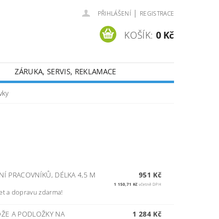
|
PŘIHLÁŠENÍ
REGISTRACE
KOŠÍK:
0 Kč
ZÁRUKA, SERVIS, REKLAMACE
vky
Í PRACOVNÍKŮ, DÉLKA 4,5 M
951 Kč
1 150,71 Kč
včetně DPH
et a dopravu zdarma!
OŽE A PODLOŽKY NA
1 284 Kč