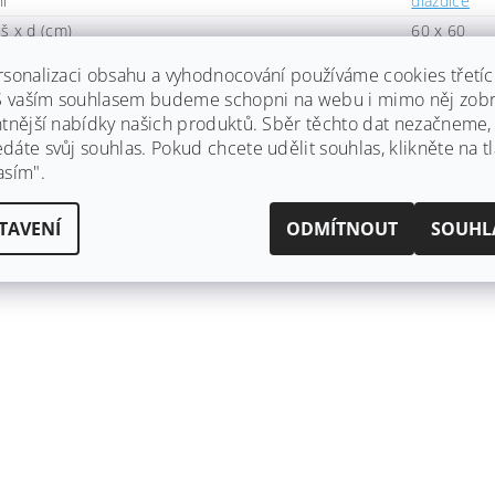
í
dlaždice
š x d (cm)
60 x 60
)
60
rsonalizaci obsahu a vyhodnocování používáme cookies třetí
řlavá
-
 S vaším souhlasem budeme schopni na webu i mimo něj zobr
 (cm)
1,5
ntnější nabídky našich produktů. Sběr těchto dat nezačneme
áte svůj souhlas. Pokud chcete udělit souhlas, klikněte na tl
o těžkých provozů
-
asím".
ní, kdo napíše příspěvek k této položce.
TAVENÍ
ODMÍTNOUT
SOUHL
dat komentář