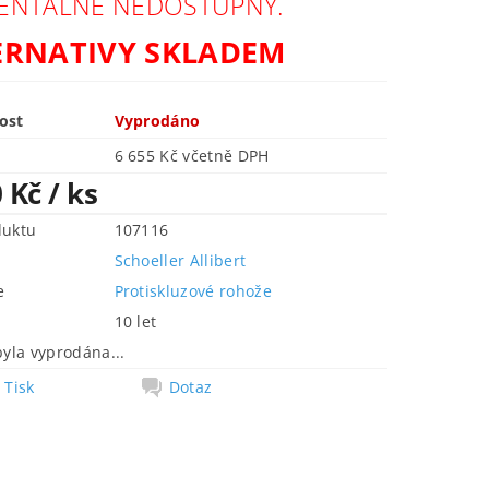
NTÁLNĚ NEDOSTUPNÝ.
ERNATIVY SKLADEM
ost
Vyprodáno
6 655 Kč včetně DPH
0 Kč
/ ks
duktu
107116
Schoeller Allibert
e
Protiskluzové rohože
10 let
byla vyprodána...
Tisk
Dotaz