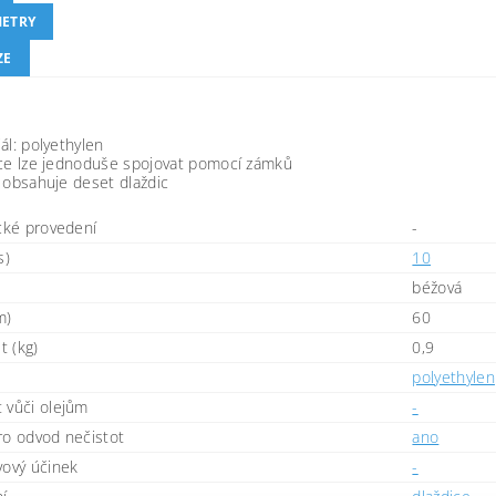
ETRY
ZE
ál: polyethylen
ice lze jednoduše spojovat pomocí zámků
 obsahuje deset dlaždic
ické provedení
-
s)
10
béžová
m)
60
 (kg)
0,9
polyethylen
 vůči olejům
-
ro odvod nečistot
ano
vový účinek
-