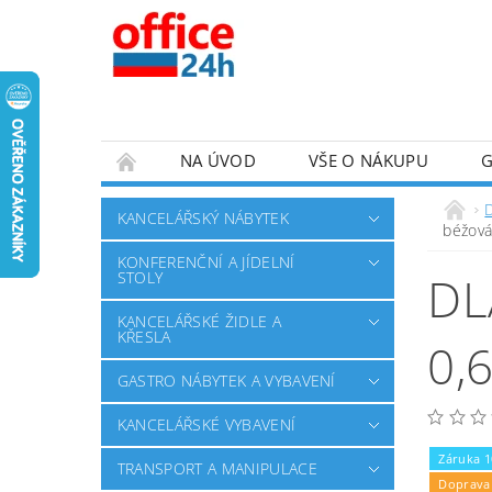
NA ÚVOD
VŠE O NÁKUPU
KANCELÁŘSKÝ NÁBYTEK
béžová
KONFERENČNÍ A JÍDELNÍ
DL
STOLY
KANCELÁŘSKÉ ŽIDLE A
KŘESLA
0,
GASTRO NÁBYTEK A VYBAVENÍ
KANCELÁŘSKÉ VYBAVENÍ
Záruka 1
TRANSPORT A MANIPULACE
Doprava