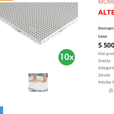
MOME
ALT
Dostupn
Cena
5 50
Kód pro
Značka
Kategori
Záruka
Položka 