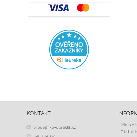
KONTAKT
INFOR
Vše o n
prodej
@
kovopraktik.cz
Obchodn
596 789 334