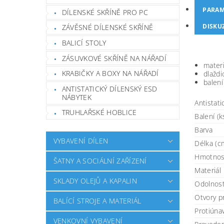
PARAM
DÍLENSKÉ SKŘÍNĚ PRO PC
DISKU
ZÁVĚSNÉ DÍLENSKÉ SKŘÍNĚ
BALICÍ STOLY
ZÁSUVKOVÉ SKŘÍNĚ NA NÁŘADÍ
materi
KRABIČKY A BOXY NA NÁŘADÍ
dlažd
balení
ANTISTATICKÝ DÍLENSKÝ ESD
NÁBYTEK
Antistat
TRUHLAŘSKÉ HOBLICE
Balení (k
Barva
VYBAVENÍ DÍLEN
Délka (c
Hmotnost
ŠATNY A SOCIÁLNÍ ZAŘÍZENÍ
Materiál
SKLADY OLEJŮ A KAPALIN
Odolnost
Otvory p
BALÍCÍ STROJE A MATERIÁL
Protiúna
VENKOVNÍ VYBAVENÍ