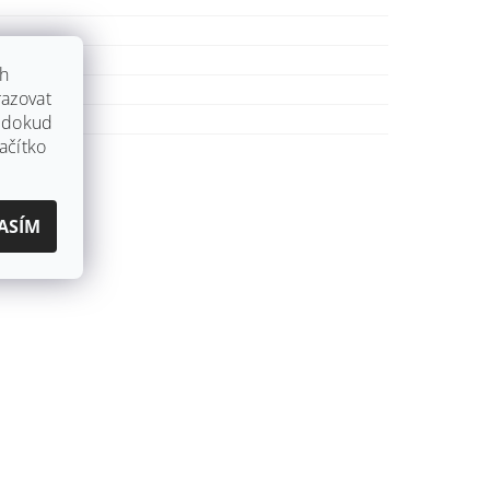
ch
azovat
, dokud
ačítko
ASÍM