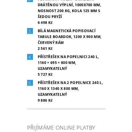
DRÁTĚNOU VÝPLNÍ, 1000X700 MM,
NOSNOST 200 KG, KOLA 125 MM S
ŠEDOU PRYŽÍ
6 498 Kč
BÍLÁ MAGNETICKÁ POPISOVACÍ
TABULE BOARDOK, 1200 X 900 MM,
ČERVENÝ RÁM
2 561 Kč
PŘÍSTŘEŠEK NA POPELNICI 240 L,
1160 × 695 × 800 MM,
UZAMYKATELNÝ
5 727 Kč
PŘÍSTŘEŠEK NA 2 POPELNICE 240 L,
1160 X 1340 X 800 MM,
UZAMYKATELNÝ
9 886 Kč
PŘIJÍMÁME ONLINE PLATBY