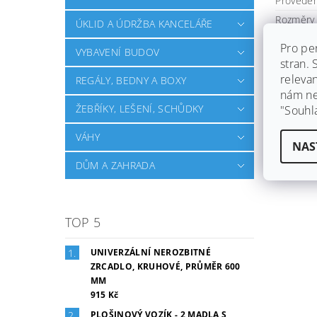
Proveden
Rozměry 
ÚKLID A ÚDRŽBA KANCELÁŘE
Šířka (cm
Pro pe
VYBAVENÍ BUDOV
Těžce ho
stran.
Tloušťka
releva
REGÁLY, BEDNY A BOXY
nám ned
Vhodná d
ŽEBŘÍKY, LEŠENÍ, SCHŮDKY
"Souhl
Buďte prv
VÁHY
NAS
Při
DŮM A ZAHRADA
TOP 5
UNIVERZÁLNÍ NEROZBITNÉ
ZRCADLO, KRUHOVÉ, PRŮMĚR 600
MM
915 Kč
PLOŠINOVÝ VOZÍK - 2 MADLA S