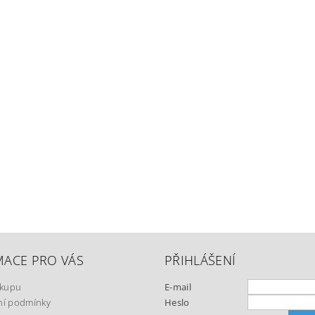
MACE PRO VÁS
PŘIHLÁŠENÍ
ákupu
E-mail
í podmínky
Heslo