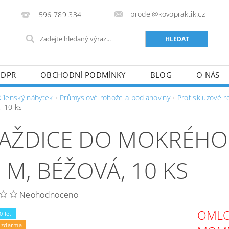
prodej@kovopraktik.cz
596 789 334
GDPR
OBCHODNÍ PODMÍNKY
BLOG
O NÁS
Dílenský nábytek
Průmyslové rohože a podlahoviny
Protiskluzové 
, 10 ks
AŽDICE DO MOKRÉHO P
6 M, BÉŽOVÁ, 10 KS
Neohodnoceno
OMLO
0 let
 zdarma