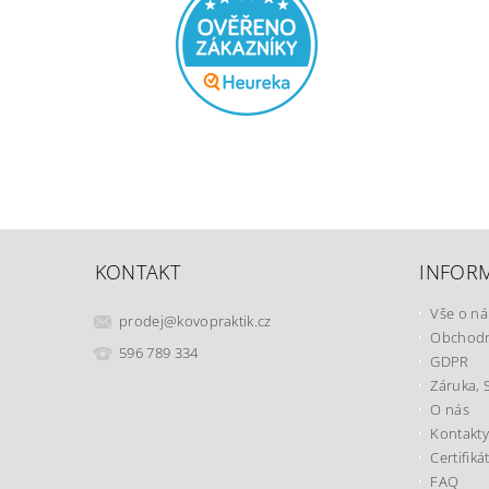
KONTAKT
INFOR
Vše o n
prodej
@
kovopraktik.cz
Obchodn
596 789 334
GDPR
Záruka, 
O nás
Kontakty
Certifiká
FAQ