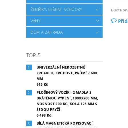
ŽEBŘÍKY, LEŠENÍ, SCHŮDKY
Buďte prv
VÁHY
Při
DŮM A ZAHRADA
TOP 5
UNIVERZÁLNÍ NEROZBITNÉ
ZRCADLO, KRUHOVÉ, PRŮMĚR 600
MM
915 Kč
PLOŠINOVÝ VOZÍK - 2 MADLA S
DRÁTĚNOU VÝPLNÍ, 1000X700 MM,
NOSNOST 200 KG, KOLA 125 MM S
ŠEDOU PRYŽÍ
6 498 Kč
BÍLÁ MAGNETICKÁ POPISOVACÍ