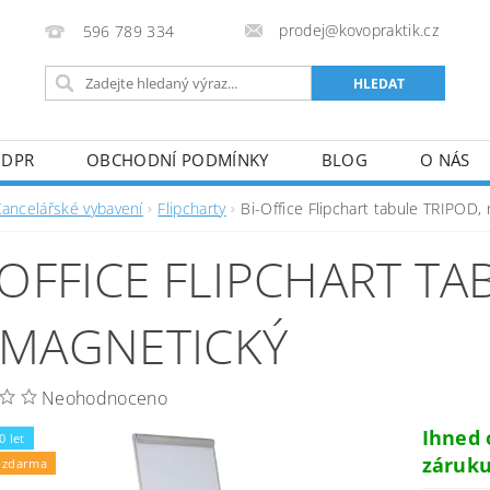
prodej@kovopraktik.cz
596 789 334
GDPR
OBCHODNÍ PODMÍNKY
BLOG
O NÁS
Kancelářské vybavení
Flipcharty
Bi-Office Flipchart tabule TRIPOD,
-OFFICE FLIPCHART TA
MAGNETICKÝ
Neohodnoceno
Ihned
0 let
záruku
 zdarma