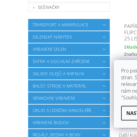
SEŠÍVAČKY
TRANSPORT A MANIPULACE
PAPÍ
FLIP
DÍLENSKÝ NÁBYTEK
25 LI
Skla
VYBAVENÍ DÍLEN
Značk
ŠATNY A SOCIÁLNÍ ZAŘÍZENÍ
Ihned 
dáme z
Pro pe
zdarm
SKLADY OLEJŮ A KAPALIN
stran.
releva
1 000
BALÍCÍ STROJE A MATERIÁL
nám ned
"Souhl
VENKOVNÍ VYBAVENÍ
ÚKLID A ÚDRŽBA KANCELÁŘE
Typ kons
NAS
Typ povr
VYBAVENÍ BUDOV
Výsuvná
REGÁLY, BEDNY A BOXY
Další ku