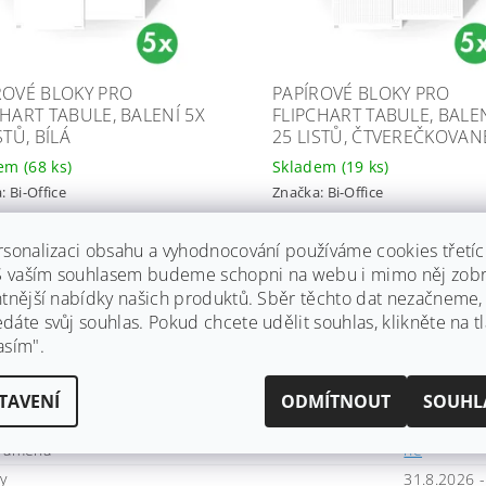
ROVÉ BLOKY PRO
PAPÍROVÉ BLOKY PRO
CHART TABULE, BALENÍ 5X
FLIPCHART TABULE, BALEN
STŮ, BÍLÁ
25 LISTŮ, ČTVEREČKOVAN
dem
(68 ks)
Skladem
(19 ks)
a:
Bi-Office
Značka:
Bi-Office
odesíláme! Nyní Vám k nákupu
Ihned odesíláme! Nyní Vám k 
áruku na 10 let a dopravu
dáme záruku na 10 let a dopra
rsonalizaci obsahu a vyhodnocování používáme cookies třetí
a!
zdarma!
 S vaším souhlasem budeme schopni na webu i mimo něj zobr
1 210 Kč včetně DPH
1 736,35 Kč včetně DPH
ntnější nabídky našich produktů. Sběr těchto dat nezačneme
 Kč
1 435 Kč
áte svůj souhlas. Pokud chcete udělit souhlas, klikněte na tl
asím".
trukce
trojnožka
TAVENÍ
ODMÍTNOUT
SOUHL
chu
nemagnetic
 ramena
ne
sy
31.8.2026 -