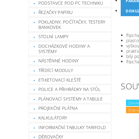
PARAM
PODSTAVCE POD PC TECHNIKU
DISKU
ŘEZAČKY PAPÍRU
POKLADNY, POČÍTAČKY, TESTERY
BANKOVEK
flipch
STOLNÍ LAMPY
plasto
výškov
DOCHÁZKOVÉ HODINY A
prakti
SYSTÉMY
bílý p
NÁSTĚNNÉ HODINY
flipch
TŘÍDÍCÍ MODULY
ETIKETOVACÍ KLEŠTĚ
SOU
POLICE A PŘIHRÁDKY NA STŮL
PLÁNOVACÍ SYSTÉMY A TABULE
Záruka
PROJEKČNÍ PLÁTNA
Dopra
KALKULÁTORY
INFORMAČNÍ TABULKY TARIFOLD
DĚROVAČKY