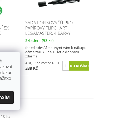
SADA POPISOVAČŮ PRO
Í 5X
PAPÍROVÝ FLIPCHART
É
LEGAMASTER, 4 BARVY
Skladem
(93 ks)
Ihned odesíláme! Nyní Vám k nákupu
dáme záruku na 10 let a dopravu
nákupu
zdarma!
vu
ch
410,19 Kč včetně DPH
azovat
339 Kč
, dokud
ačítko
ASÍM
ký
 10 ks