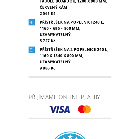
TABULE BOARDOK, 1200 X 900 MM,
ČERVENÝ RÁM
2 561 Kč
PŘÍSTŘEŠEK NA POPELNICI 240 L,
1160 × 695 × 800 MM,
UZAMYKATELNÝ
5 727 Kč
PŘÍSTŘEŠEK NA 2 POPELNICE 240 L,
1160 X 1340 X 800 MM,
UZAMYKATELNÝ
9 886 Kč
PŘIJÍMÁME ONLINE PLATBY