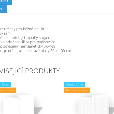
ETRY
ZE
art určený pro běžné použití
vý rám
ě nastavitelný trojnohý stojan
cká odkládací lišta pro popisovače
opisovatelný nemagnetický povrch
art je určen pro papírové bloky 70 x 100 cm
VISEJÍCÍ PRODUKTY
 10 let
Záruka 10 let
va zdarma
Doprava zdarma