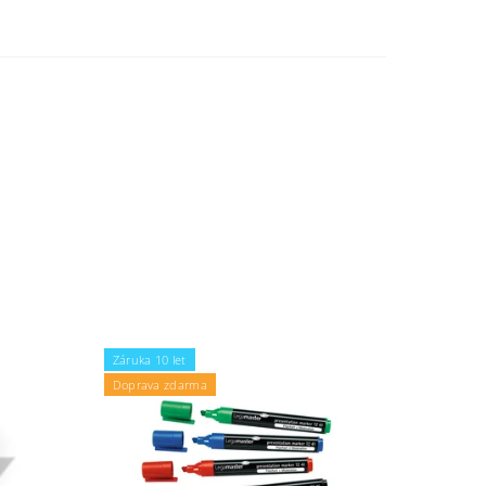
Záruka 10 let
Doprava zdarma