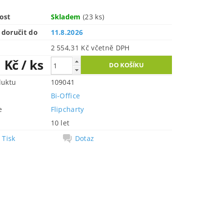
ost
Skladem
(23 ks)
doručit do
11.8.2026
2 554,31 Kč včetně DPH
1 Kč
/ ks
duktu
109041
Bi-Office
e
Flipcharty
10 let
Tisk
Dotaz