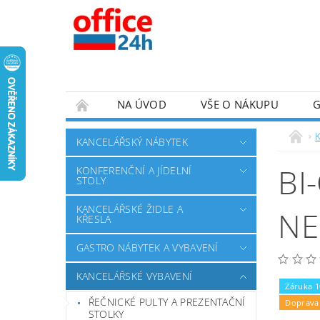
NA ÚVOD
VŠE O NÁKUPU
KANCELÁŘSKÝ NÁBYTEK
BI
KONFERENČNÍ A JÍDELNÍ
STOLY
KANCELÁŘSKÉ ŽIDLE A
NE
KŘESLA
GASTRO NÁBYTEK A VYBAVENÍ
KANCELÁŘSKÉ VYBAVENÍ
Záruka 1
ŘEČNICKÉ PULTY A PREZENTAČNÍ
Doprava
STOLKY