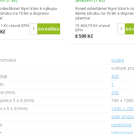
dem
(7 ks)
Skladem
(7 ks)
odesíláme! Nyní Vám k nákupu
Ihned odesíláme! Nyní Vám k 
áruku na 10 let a dopravu
dáme záruku na 10 let a dopra
a!
zdarma!
9 741,71 Kč včetně DPH
10 404,79 Kč včetně
DPH
 Kč
8 599 Kč
nstrukce
modrá
ocelové prof
(kg)
400
lic
1
ol (mm)
200
police š x d (mm)
700 x 1000
v x š x d (mm)
1040 x 700
šedý pryžo
a
nesklopné
ce
laminovaná 