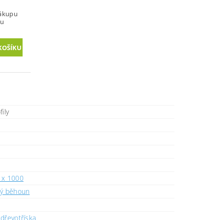
nákupu
vu
ily
 x 1000
vý běhoun
dřevotříska