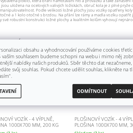
 vybavená poklicí, která brání namotávání nití a provázků a také zanášení 
a jsou uložena na ocelových valivých ložiskách, obruč kola je z plné pryže 
anipulovatelnost. Podle velikosti ložné plochy jsou vozíky opatřeny kol
otočné a 1 kolo otočné s brzdou. Na přání lze rámy a madla vozíku opatři
ky své robustní konstrukci ložné plochy a kvalitním kolům vyhovují nejn
OBNÉ PRODUKTY
rsonalizaci obsahu a vyhodnocování používáme cookies třetí
 S vaším souhlasem budeme schopni na webu i mimo něj zobr
 10 let
Záruka 10 let
ntnější nabídky našich produktů. Sběr těchto dat nezačneme
va zdarma
Doprava zdarma
áte svůj souhlas. Pokud chcete udělit souhlas, klikněte na tl
asím".
TAVENÍ
ODMÍTNOUT
SOUHL
NOVÝ VOZÍK - 4 VÝPLNĚ,
PLOŠINOVÝ VOZÍK - 4 VÝP
INA 1000X700 MM, 200 KG
PLOŠINA 1000X700 MM, 3