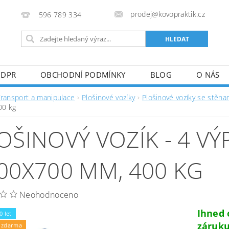
prodej@kovopraktik.cz
596 789 334
GDPR
OBCHODNÍ PODMÍNKY
BLOG
O NÁS
Transport a manipulace
Plošinové vozíky
Plošinové vozíky se stěna
00 kg
OŠINOVÝ VOZÍK - 4 VÝ
00X700 MM, 400 KG
Neohodnoceno
Ihned
0 let
záruku
 zdarma