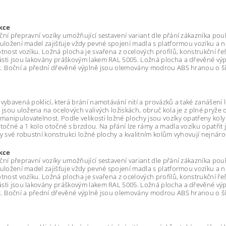
kce
ční přepravní vozíky umožňující sestavení variant dle přání zákazníka p
 uložení madel zajišťuje vždy pevné spojení madla s platformou vozíku a n
otnost vozíku. Ložná plocha je svařena z ocelových profilů, konstrukční řeše
sti jsou lakovány práškovým lakem RAL 5005. Ložná plocha a dřevěné výp
k. Boční a přední dřevěné výplně jsou olemovány modrou ABS hranou o šíř
 vybavená poklicí, která brání namotávání nití a provázků a také zanášení 
a jsou uložena na ocelových valivých ložiskách, obruč kola je z plné pryže 
anipulovatelnost. Podle velikosti ložné plochy jsou vozíky opatřeny kol
otočné a 1 kolo otočné s brzdou. Na přání lze rámy a madla vozíku opatři
ky své robustní konstrukci ložné plochy a kvalitním kolům vyhovují nejn
kce
ční přepravní vozíky umožňující sestavení variant dle přání zákazníka p
 uložení madel zajišťuje vždy pevné spojení madla s platformou vozíku a n
otnost vozíku. Ložná plocha je svařena z ocelových profilů, konstrukční řeše
sti jsou lakovány práškovým lakem RAL 5005. Ložná plocha a dřevěné výp
k. Boční a přední dřevěné výplně jsou olemovány modrou ABS hranou o šíř