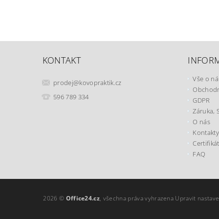
KONTAKT
INFOR
Vše o n
prodej
@
kovopraktik.cz
Obchodn
596 789 334
GDPR
Záruka, 
O nás
Kontakty
Certifiká
FAQ
2026 ©
Office24.cz
, všechna práva vyhrazena
Upravit nastave