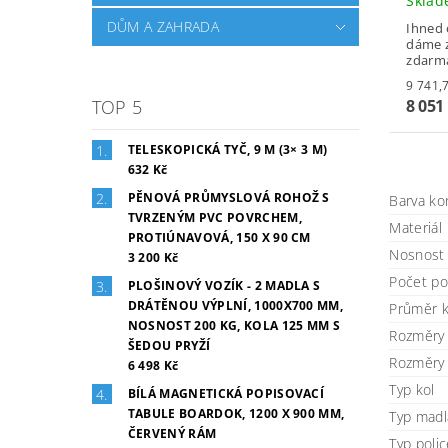
Skla
DŮM A ZAHRADA
Ihned 
dáme z
zdarm
8 051
TOP 5
TELESKOPICKÁ TYČ, 9 M (3× 3 M)
632 Kč
PĚNOVÁ PRŮMYSLOVÁ ROHOŽ S
Barva ko
TVRZENÝM PVC POVRCHEM,
Materiál
PROTIÚNAVOVÁ, 150 X 90 CM
Nosnost 
3 200 Kč
Počet po
PLOŠINOVÝ VOZÍK - 2 MADLA S
DRÁTĚNOU VÝPLNÍ, 1000X700 MM,
Průměr k
NOSNOST 200 KG, KOLA 125 MM S
Rozměry 
ŠEDOU PRYŽÍ
Rozměry 
6 498 Kč
Typ kol
BÍLÁ MAGNETICKÁ POPISOVACÍ
TABULE BOARDOK, 1200 X 900 MM,
Typ madl
ČERVENÝ RÁM
Typ poli