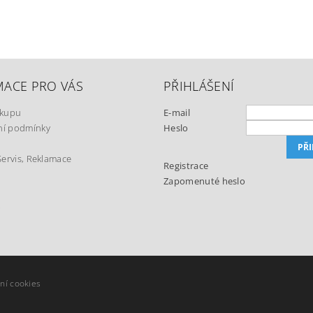
MACE PRO VÁS
PŘIHLÁŠENÍ
ákupu
E-mail
í podmínky
Heslo
Servis, Reklamace
Registrace
Zapomenuté heslo
t
ní cookies