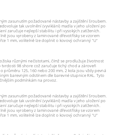
ouhým zasunutím požadované nástavby a zajištění šroubem.
edovoluje tak uvolnění (vyviklání) madla v jeho uložení po
ní zaručuje nejlepší stabilitu i při vysokých zatíženích.
lně jsou vyrobeny z laminované dřevotřísky se vzorem
ce 1 mm, volitelně lze doplnit o kovový ochranný "U"
ložiska různými nečistotami, čímž se prodlužuje životnost
o tvrdosti 98 shore což zaručuje tichý chod a zároveň
y o průměru 125, 160 nebo 200 mm, 2 kola jsou vždy pevná
t jiným barevným odstínem dle barevné stupnice RAL. Tyto
áročnějším podmínkám na provoz.
ouhým zasunutím požadované nástavby a zajištění šroubem.
edovoluje tak uvolnění (vyviklání) madla v jeho uložení po
ní zaručuje nejlepší stabilitu i při vysokých zatíženích.
lně jsou vyrobeny z laminované dřevotřísky se vzorem
ce 1 mm, volitelně lze doplnit o kovový ochranný "U"