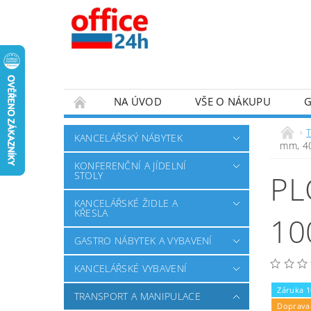
NA ÚVOD
VŠE O NÁKUPU
KANCELÁŘSKÝ NÁBYTEK
mm, 4
KONFERENČNÍ A JÍDELNÍ
PL
STOLY
KANCELÁŘSKÉ ŽIDLE A
KŘESLA
10
GASTRO NÁBYTEK A VYBAVENÍ
KANCELÁŘSKÉ VYBAVENÍ
Záruka 1
TRANSPORT A MANIPULACE
Doprava