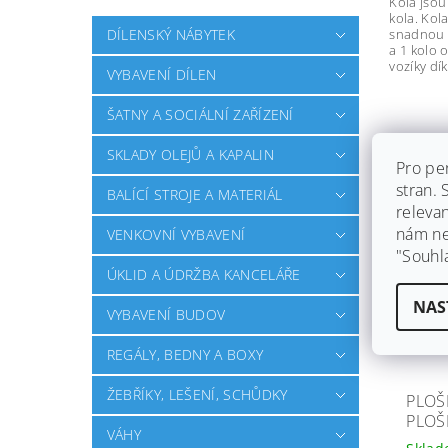
Kola jsou
kola. Kol
snadnou m
DÍLENSKÝ NÁBYTEK
a 1 kolo 
vozíky dí
VYBAVENÍ DÍLEN
ŠATNY A SOCIÁLNÍ ZAŘÍZENÍ
POD
SKLADY OLEJŮ A KAPALIN
Pro pe
stran.
BALÍCÍ STROJE A MATERIÁL
Záruka
releva
Dopra
nám ned
VENKOVNÍ VYBAVENÍ
"Souhl
ÚKLID A ÚDRŽBA KANCELÁŘE
NAS
VYBAVENÍ BUDOV
REGÁLY, BEDNY A BOXY
ŽEBŘÍKY, LEŠENÍ, SCHŮDKY
PLOŠI
PLOŠ
VÁHY