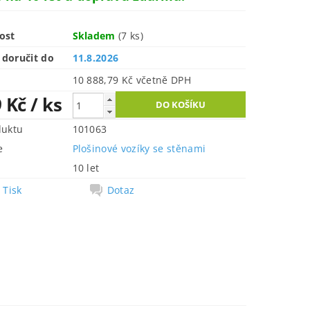
ost
Skladem
(7 ks)
doručit do
11.8.2026
10 888,79 Kč včetně DPH
9 Kč
/ ks
duktu
101063
e
Plošinové vozíky se stěnami
10 let
Tisk
Dotaz