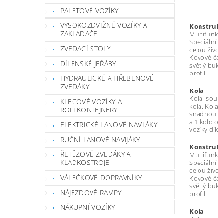
PALETOVÉ VOZÍKY
VYSOKOZDVIŽNÉ VOZÍKY A
Konstru
ZAKLADAČE
Multifunk
Speciální
ZVEDACÍ STOLY
celou živ
Kovové čá
DÍLENSKÉ JEŘÁBY
světlý bu
profil.
HYDRAULICKÉ A HŘEBENOVÉ
ZVEDÁKY
Kola
Kola jsou
KLECOVÉ VOZÍKY A
kola. Kol
ROLLKONTEJNERY
snadnou m
a 1 kolo 
ELEKTRICKÉ LANOVÉ NAVIJÁKY
vozíky dí
RUČNÍ LANOVÉ NAVIJÁKY
Konstru
ŘETĚZOVÉ ZVEDÁKY A
Multifunk
KLADKOSTROJE
Speciální
celou živ
VÁLEČKOVÉ DOPRAVNÍKY
Kovové čá
světlý bu
NÁJEZDOVÉ RAMPY
profil.
NÁKUPNÍ VOZÍKY
Kola