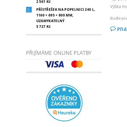
2 561 Kč
Výška ma
PŘÍSTŘEŠEK NA POPELNICI 240 L,
1160 × 695 × 800 MM,
Buďte prv
UZAMYKATELNÝ
5 727 Kč
Při
PŘIJÍMÁME ONLINE PLATBY