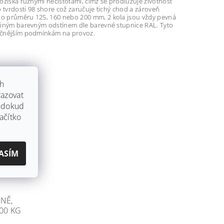
ložiska různými nečistotami, čímž se prodlužuje životnost
o tvrdosti 98 shore což zaručuje tichý chod a zároveň
y o průměru 125, 160 nebo 200 mm, 2 kola jsou vždy pevná
t jiným barevným odstínem dle barevné stupnice RAL. Tyto
áročnějším podmínkám na provoz.
ch
azovat
, dokud
ačítko
ASÍM
LNĚ,
00 KG