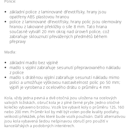
Police:
základní police z laminované dřevotřísky, hrany jsou
opatřeny ABS plastovou hranou
police z laminované dřevotřísky, hrany polic jsou olemovány
hranou z lakované překližky o síle 8 mm. Tato hrana
současně vytváří 20 mm okraj nad úroveň police, což
zabraňuje sklouznutí převážených předmětů během
přepravy
Madla:
základní madlo bez výplně
madlo s výplní zabraňuje sesunutí přepravovaného nákladu
z police
madlo s drátěnou výplní zabraňuje sesunutí nákladu mimo
polici a umožňuje výškovou nastavitelnost polic po 50 mm;
výplň je vyrobena z ocelového drátu o průměru 4 mm
Kola, vždy jedna pevná a dvě otočná jsou uložena na ocelových
valivých ložiskách, obruč kola je z plné černé pryže. Jedno otočné
kolečko vybaveno brzdou. Vozík lze vybavit koly o průměru 125, 160
nebo 200 mm. Průměr kol by měl být volen podle kvality podlahy,
velikosti překážek, přes které bude vozík používán. Další alternativou
jsou kola vybavená šedou nešpinavou obručí pro použití v
kancelářských a podobných interiérech.