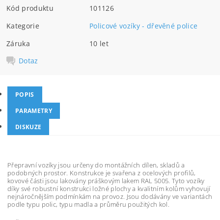
Kód produktu
101126
Kategorie
Policové vozíky - dřevěné police
Záruka
10 let
Dotaz
POPIS
PARAMETRY
DISKUZE
Přepravní vozíky jsou určeny do montážních dílen, skladů a
podobných prostor. Konstrukce je svařena z ocelových profilů,
kovové části jsou lakovány práškovým lakem RAL 5005. Tyto vozíky
díky své robustní konstrukci ložné plochy a kvalitním kolům vyhovují
nejnáročnějším podmínkám na provoz. Jsou dodávány ve variantách
podle typu polic, typu madla a průměru použitých kol.