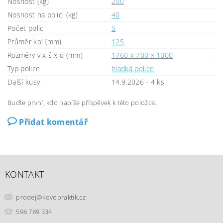
Nosnost (kg)
200
Nosnost na polici (kg)
40
Počet polic
5
Průměr kol (mm)
125
Rozměry v x š x d (mm)
1760 x 700 x 1000
Typ police
hladká police
Další kusy
14.9.2026 - 4 ks
Buďte první, kdo napíše příspěvek k této položce.
Přidat komentář
KONTAKT
prodej
@
kovopraktik.cz
596 789 334