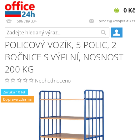
0 Kč
prodej@kovopraktik.cz
596 789 334
POLICOVÝ VOZÍK, 5 POLIC, 2
BOČNICE S VÝPLNÍ, NOSNOST
200 KG
Neohodnoceno
Záruka 10 let
Doprava zdarma