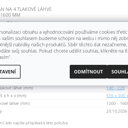
AN NA 4 TLAKOVÉ LÁHVE
-1600 MM
dem
(2 ks)
 zabezpečující tlakové láhve
rsonalizaci obsahu a vyhodnocování používáme cookies třetí
převrácení, pro čtyři tlakové
 S vaším souhlasem budeme schopni na webu i mimo něj zobr
o výšce 1200 - 1600 mm, modrá
ntnější nabídky našich produktů. Sběr těchto dat nezačneme
..
áte svůj souhlas. Pokud chcete udělit souhlas, klikněte na tl
4 582,27 Kč včetně DPH
asím".
 Kč
TAVENÍ
ODMÍTNOUT
SOUHL
 láhví
2
lakové láhve (mm)
140 - 229
š x h x v (mm)
555 x 300 
akové láhve (mm)
1200 - 160
sy
20.10.2026 
ní, kdo napíše příspěvek k této položce.