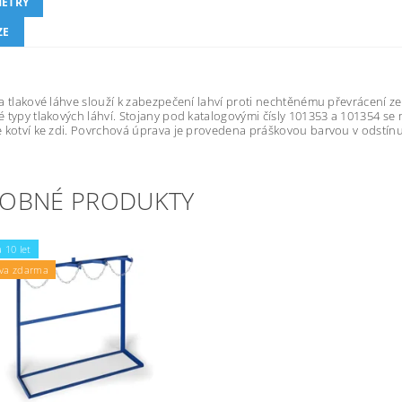
ETRY
ZE
a tlakové láhve slouží k zabezpečení lahví proti nechtěnému převrácení z
 typy tlakových láhví. Stojany pod katalogovými čísly 101353 a 101354 se
 kotví ke zdi. Povrchová úprava je provedena práškovou barvou v odstín
OBNÉ PRODUKTY
 10 let
va zdarma