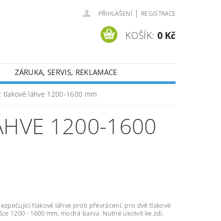
|
PŘIHLÁŠENÍ
REGISTRACE
KOŠÍK:
0 Kč
ZÁRUKA, SERVIS, REKLAMACE
2 tlakové láhve 1200-1600 mm
ÁHVE 1200-1600
ezpečující tlakové láhve proti převrácení, pro dvě tlakové
šce 1200 - 1600 mm, modrá barva. Nutné ukotvit ke zdi.