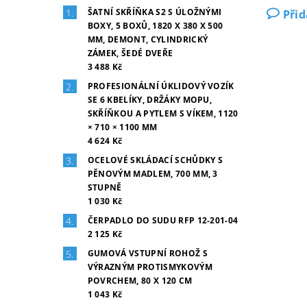
ŠATNÍ SKŘÍŇKA S2 S ÚLOŽNÝMI
Při
BOXY, 5 BOXŮ, 1820 X 380 X 500
MM, DEMONT, CYLINDRICKÝ
ZÁMEK, ŠEDÉ DVEŘE
3 488 Kč
PROFESIONÁLNÍ ÚKLIDOVÝ VOZÍK
SE 6 KBELÍKY, DRŽÁKY MOPU,
SKŘÍŇKOU A PYTLEM S VÍKEM, 1120
× 710 × 1100 MM
4 624 Kč
OCELOVÉ SKLÁDACÍ SCHŮDKY S
PĚNOVÝM MADLEM, 700 MM, 3
STUPNĚ
1 030 Kč
ČERPADLO DO SUDU RFP 12-201-04
2 125 Kč
GUMOVÁ VSTUPNÍ ROHOŽ S
VÝRAZNÝM PROTISMYKOVÝM
POVRCHEM, 80 X 120 CM
1 043 Kč