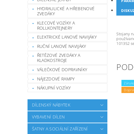
PARAM
HYDRAULICKÉ A HŘEBENOVÉ
DISKU
ZVEDÁKY
KLECOVÉ VOZÍKY A
ROLLKONTEJNERY
Stojany n
ELEKTRICKÉ LANOVÉ NAVIJÁKY
používané
101352 se
RUČNÍ LANOVÉ NAVIJÁKY
ŘETĚZOVÉ ZVEDÁKY A
KLADKOSTROJE
POD
VÁLEČKOVÉ DOPRAVNÍKY
NÁJEZDOVÉ RAMPY
Záruka
NÁKUPNÍ VOZÍKY
Dopra
DÍLENSKÝ NÁBYTEK
VYBAVENÍ DÍLEN
ŠATNY A SOCIÁLNÍ ZAŘÍZENÍ