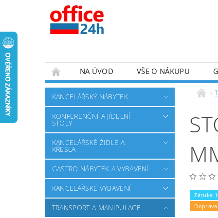
NA ÚVOD
VŠE O NÁKUPU
KANCELÁŘSKÝ NÁBYTEK
ST
KONFERENČNÍ A JÍDELNÍ
STOLY
KANCELÁŘSKÉ ŽIDLE A
M
KŘESLA
GASTRO NÁBYTEK A VYBAVENÍ
KANCELÁŘSKÉ VYBAVENÍ
Záruka 1
Doprava
TRANSPORT A MANIPULACE