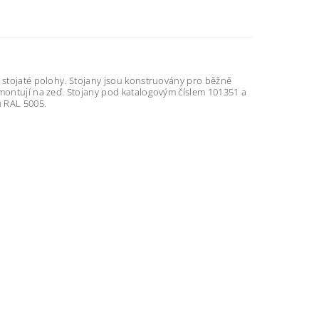
e stojaté polohy. Stojany jsou konstruovány pro běžně
 montují na zeď. Stojany pod katalogovým číslem 101351 a
u RAL 5005.