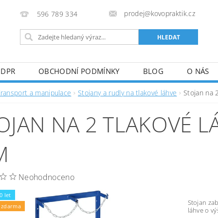
prodej@kovopraktik.cz
596 789 334
GDPR
OBCHODNÍ PODMÍNKY
BLOG
O NÁS
Transport a manipulace
Stojany a rudly na tlakové láhve
Stojan na 
OJAN NA 2 TLAKOVÉ L
M
Neohodnoceno
0 let
Stojan zab
 zdarma
láhve o vý