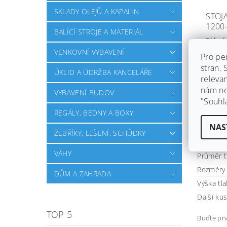
SKLADY OLEJŮ A KAPALIN
STOJ
1200
BALÍCÍ STROJE A MATERIÁL
Skla
VENKOVNÍ VYBAVENÍ
Stojan
Pro pe
proti 
stran.
láhve 
ÚKLID A ÚDRŽBA KANCELÁŘE
releva
barva..
nám ned
VYBAVENÍ BUDOV
"Souhl
3 787
REGÁLY, BEDNY A BOXY
NAS
ŽEBŘÍKY, LEŠENÍ, SCHŮDKY
Pro počet
VÁHY
Průměr t
Rozměry 
DŮM A ZAHRADA
Výška tl
Další ku
TOP 5
Buďte prv