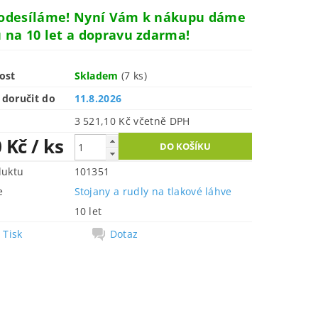
 odesíláme! Nyní Vám k nákupu dáme
 na 10 let a dopravu zdarma!
ost
Skladem
(7 ks)
doručit do
11.8.2026
3 521,10 Kč včetně DPH
0 Kč
/ ks
duktu
101351
e
Stojany a rudly na tlakové láhve
10 let
Tisk
Dotaz