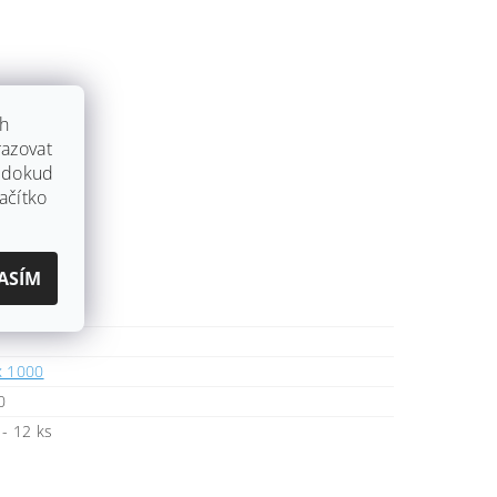
ch
azovat
, dokud
ačítko
ASÍM
x 1000
0
- 12 ks