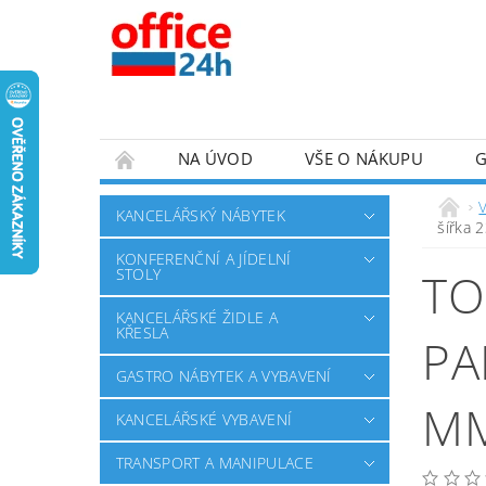
NA ÚVOD
VŠE O NÁKUPU
V
KANCELÁŘSKÝ NÁBYTEK
šířka 
KONFERENČNÍ A JÍDELNÍ
TO
STOLY
KANCELÁŘSKÉ ŽIDLE A
KŘESLA
PA
GASTRO NÁBYTEK A VYBAVENÍ
M
KANCELÁŘSKÉ VYBAVENÍ
TRANSPORT A MANIPULACE