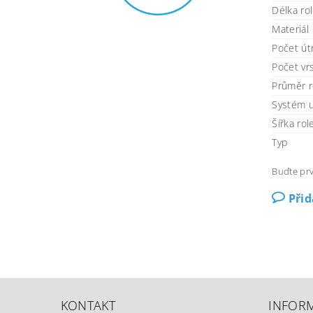
Délka ro
Materiál
Počet útr
Počet vr
Průměr r
Systém u
Šířka ro
Typ
Buďte prv
Při
KONTAKT
INFOR