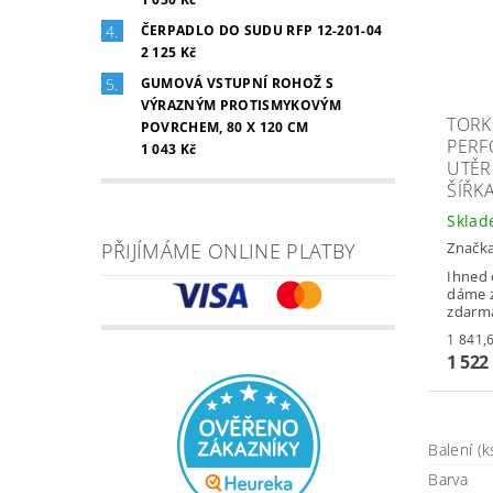
ČERPADLO DO SUDU RFP 12-201-04
2 125 Kč
GUMOVÁ VSTUPNÍ ROHOŽ S
VÝRAZNÝM PROTISMYKOVÝM
TORK
POVRCHEM, 80 X 120 CM
PERF
1 043 Kč
UTĚR
ŠÍŘK
Skla
PŘIJÍMÁME ONLINE PLATBY
Značk
Ihned 
dáme z
zdarm
1 522
Balení (k
Barva