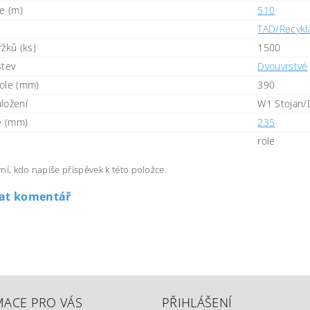
le (m)
510
TAD/Recykl
žků (ks)
1500
stev
Dvouvrstvé
ole (mm)
390
ložení
W1 Stojan/
le (mm)
235
role
ní, kdo napíše příspěvek k této položce.
dat komentář
MACE PRO VÁS
PŘIHLÁŠENÍ