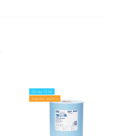
.
Záruka 10 let
Doprava zdarma