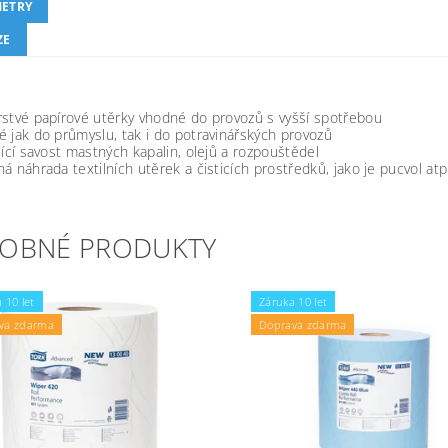
ETRY
ZE
stvé papírové utěrky vhodné do provozů s vyšší spotřebou
 jak do průmyslu, tak i do potravinářských provozů
jící savost mastných kapalin, olejů a rozpouštědel
á náhrada textilních utěrek a čisticích prostředků, jako je pucvol atp
OBNÉ PRODUKTY
 10 let
Záruka 10 let
va zdarma
Doprava zdarma