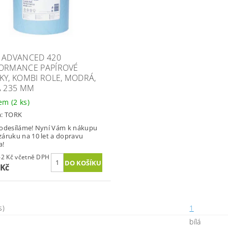
 ADVANCED 420
ORMANCE PAPÍROVÉ
KY, KOMBI ROLE, MODRÁ,
A 235 MM
dem
(2 ks)
a:
TORK
odesíláme! Nyní Vám k nákupu
áruku na 10 let a dopravu
a!
1 841,62 Kč včetně DPH
 Kč
s)
1
bílá