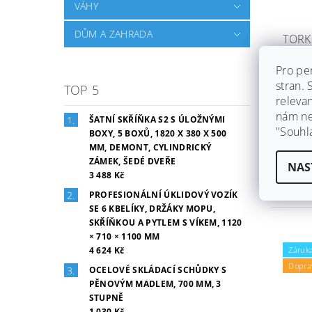
VÁHY
DŮM A ZAHRADA
TORK
PERF
UTĚRK
Pro pe
MM
stran.
TOP 5
Skla
releva
nám ned
Značk
ŠATNÍ SKŘÍŇKA S2 S ÚLOŽNÝMI
"Souhl
BOXY, 5 BOXŮ, 1820 X 380 X 500
Ihned 
dáme z
MM, DEMONT, CYLINDRICKÝ
zdarm
ZÁMEK, ŠEDÉ DVEŘE
NAS
3 488 Kč
2 274
PROFESIONÁLNÍ ÚKLIDOVÝ VOZÍK
SE 6 KBELÍKY, DRŽÁKY MOPU,
SKŘÍŇKOU A PYTLEM S VÍKEM, 1120
× 710 × 1100 MM
4 624 Kč
Záruka
Dopra
OCELOVÉ SKLÁDACÍ SCHŮDKY S
PĚNOVÝM MADLEM, 700 MM, 3
STUPNĚ
1 030 Kč