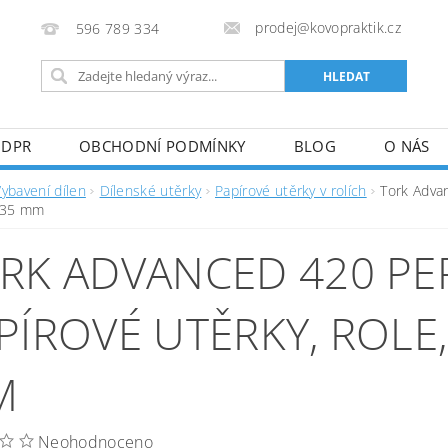
prodej@kovopraktik.cz
596 789 334
GDPR
OBCHODNÍ PODMÍNKY
BLOG
O NÁS
ybavení dílen
Dílenské utěrky
Papírové utěrky v rolích
Tork Advan
235 mm
RK ADVANCED 420 P
PÍROVÉ UTĚRKY, ROLE, 
M
Neohodnoceno