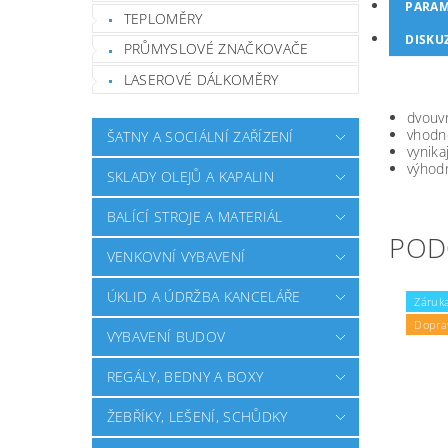
PARAM
TEPLOMĚRY
DISKU
PRŮMYSLOVÉ ZNAČKOVAČE
LASEROVÉ DÁLKOMĚRY
dvouvr
vhodné
ŠATNY A SOCIÁLNÍ ZAŘÍZENÍ
vynika
výhodn
SKLADY OLEJŮ A KAPALIN
BALÍCÍ STROJE A MATERIÁL
POD
VENKOVNÍ VYBAVENÍ
ÚKLID A ÚDRŽBA KANCELÁŘE
Záruka
Dopra
VYBAVENÍ BUDOV
REGÁLY, BEDNY A BOXY
ŽEBŘÍKY, LEŠENÍ, SCHŮDKY