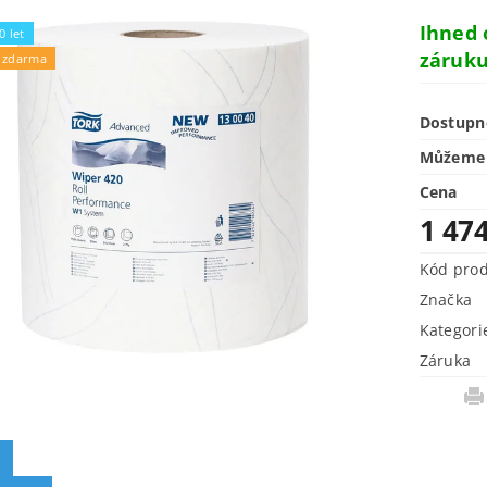
Ihned
0 let
záruku
 zdarma
Dostupn
Můžeme 
Cena
1 47
Kód pro
Značka
Kategori
Záruka