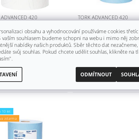
 ADVANCED 420
TORK ADVANCED 420
ORMANCE PAPÍROVÉ
PERFORMANCE PAPÍROVÉ
Y, ROLE, BÍLÁ, ŠÍŘKA 369
UTĚRKY, ROLE, MODRÁ, Š
rsonalizaci obsahu a vyhodnocování používáme cookies třetí
369 MM
 S vaším souhlasem budeme schopni na webu i mimo něj zobr
dem
(5 ks)
Skladem
(4 ks)
ntnější nabídky našich produktů. Sběr těchto dat nezačneme
áte svůj souhlas. Pokud chcete udělit souhlas, klikněte na tl
a:
TORK
Značka:
TORK
asím".
odesíláme! Nyní Vám k nákupu
Ihned odesíláme! Nyní Vám k 
áruku na 10 let a dopravu
dáme záruku na 10 let a dopra
a!
zdarma!
TAVENÍ
ODMÍTNOUT
SOUHL
2 751,54 Kč včetně DPH
2 639,01 Kč včetně DPH
 Kč
2 181 Kč
 10 let
va zdarma