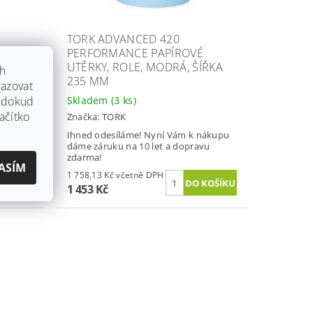
TORK ADVANCED 420
PERFORMANCE PAPÍROVÉ
ÍŘKA
UTĚRKY, ROLE, MODRÁ, ŠÍŘKA
ch
235 MM
azovat
Skladem
(3 ks)
, dokud
ačítko
Značka:
TORK
nákupu
Ihned odesíláme! Nyní Vám k nákupu
vu
dáme záruku na 10 let a dopravu
zdarma!
ASÍM
1 758,13 Kč včetně DPH
1 453 Kč