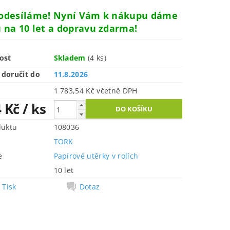
 odesíláme! Nyní Vám k nákupu dáme
 na 10 let a dopravu zdarma!
ost
Skladem
(4 ks)
doručit do
11.8.2026
1 783,54 Kč včetně DPH
4 Kč
/ ks
duktu
108036
TORK
e
Papírové utěrky v rolích
10 let
Tisk
Dotaz