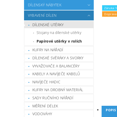
DÍLENSKÝ NÁBYTEK
Záruka 1
Doprava
VYBAVENÍ DÍLEN
DÍLENSKÉ UTĚRKY
Stojany na dílenské utěrky
Papírové utěrky v rolích
KUFRY NA NÁŘADÍ
DÍLENSKÉ SVĚRÁKY A SVORKY
VYVAŽOVAČE A BALANCÉRY
KABELY A NAVÍJEČE KABELŮ
NAVÍJEČE HADIC
KUFRY NA DROBNÝ MATERIÁL
SADY RUČNÍHO NÁŘADÍ
MĚŘENÍ DÉLEK
POPIS
VODOVÁHY