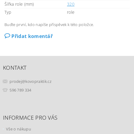
Šířka role (mm)
320
Typ
role
Buďte první, kdo napíše příspěvek k této položce.
Přidat komentář
KONTAKT
prodej
@
kovopraktik.cz
596 789 334
INFORMACE PRO VÁS
Vše o nákupu