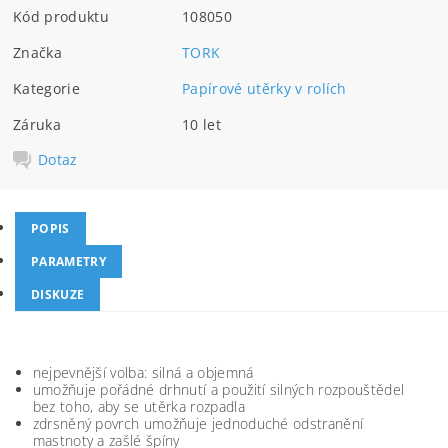
Kód produktu
108050
Značka
TORK
Kategorie
Papírové utěrky v rolích
Záruka
10 let
Dotaz
POPIS
PARAMETRY
DISKUZE
nejpevnější volba: silná a objemná
umožňuje pořádné drhnutí a použití silných rozpouštědel
bez toho, aby se utěrka rozpadla
zdrsněný povrch umožňuje jednoduché odstranění
mastnoty a zašlé špíny