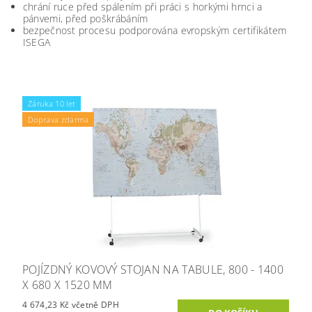
chrání ruce před spálením při práci s horkými hrnci a
pánvemi, před poškrábáním
bezpečnost procesu podporována evropským certifikátem
ISEGA
Záruka 10 let
Doprava zdarma
POJÍZDNÝ KOVOVÝ STOJAN NA TABULE, 800 - 1400
X 680 X 1520 MM
4 674,23 Kč včetně DPH