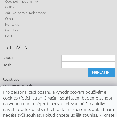
Obchodní podmínky
GDPR
Záruka, Servis, Reklamace
O nás
Kontakty
Certifikát
FAQ
PŘIHLÁŠENÍ
E-mail
Heslo
Registrace
Zapomenuté heslo
Pro personalizaci obsahu a vyhodnocování používáme
cookies třetích stran. S vaším souhlasem budeme schopni
na webu i mimo něj zobrazovat relevantnější nabídky
našich produktů. Sběr těchto dat nezačneme, dokud nám
Upravit nastavení cookies
2026 ©
Office24.cz
, všechna práva vyhrazena
nedáte svůj souhlas. Pokud chcete udělit souhlas, klikněte