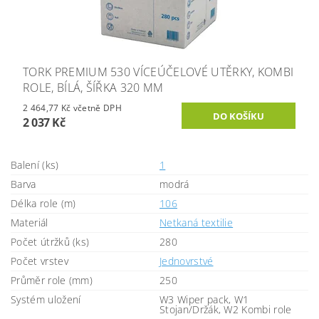
TORK PREMIUM 530 VÍCEÚČELOVÉ UTĚRKY, KOMBI
ROLE, BÍLÁ, ŠÍŘKA 320 MM
2 464,77 Kč včetně DPH
2 037 Kč
Balení (ks)
1
Barva
modrá
Délka role (m)
106
Materiál
Netkaná textilie
Počet útržků (ks)
280
Počet vrstev
Jednovrstvé
Průměr role (mm)
250
Systém uložení
W3 Wiper pack, W1
Stojan/Držák, W2 Kombi role