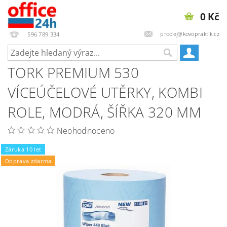
0 Kč
prodej@kovopraktik.cz
596 789 334
TORK PREMIUM 530
VÍCEÚČELOVÉ UTĚRKY, KOMBI
ROLE, MODRÁ, ŠÍŘKA 320 MM
Neohodnoceno
Záruka 10 let
Doprava zdarma