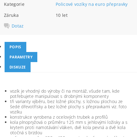
Kategorie
Policové vozíky na euro přepravky
Záruka
10 let
Dotaz
POPIS
PARAMETRY
DISKUZE
vozík je vhodný do výroby či na montáž, všude tam, kde
potřebujete manipulovat s drobnými komponenty
tři varianty výběru, bez ložné plochy, s ložnou plochou ze
šedé dřevotřísky a bez ložné plochy s přepravkami viz. foto
vozíku
konstrukce vyrobena z ocelových trubek a profilů
kola plnopryžová o průměru 125 mm s jehlovými ložisky a s
krytem proti namotávání vláken, dvě kola pevná a dvě kola
otočná s brzdou