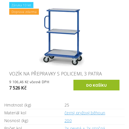
Záruka 10 let
Doprava zdarma
VOZÍK NA PŘEPRAVKY S POLICEMI, 3 PATRA
9 106,46 Kč včetně DPH
7 526 Kč
Hmotnost (kg)
25
Materiál kol
černý pryžový běhoun
Nosnost (kg)
200
Počet kol
2x pevná + 2x otočná