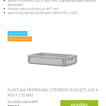
police o rozměru 600 x 400 mm, standardizovaná velikost
přepravek
mezera mezi policemi je 447 mm
povrchová úprava práškovým lakem RAL 5005
Záruka 10 let
Doprava zdarma
PLASTOVÁ PŘEPRAVKA, OTEVŘENÉ RUKOJETI, 600 X
400 X 170 MM
612,26 Kč včetně DPH