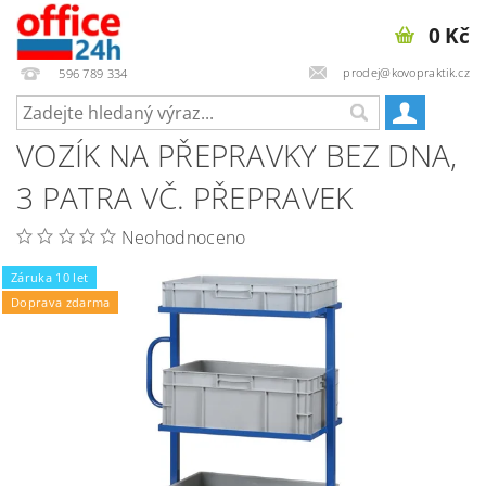
0 Kč
prodej@kovopraktik.cz
596 789 334
VOZÍK NA PŘEPRAVKY BEZ DNA,
3 PATRA VČ. PŘEPRAVEK
Neohodnoceno
Záruka 10 let
Doprava zdarma