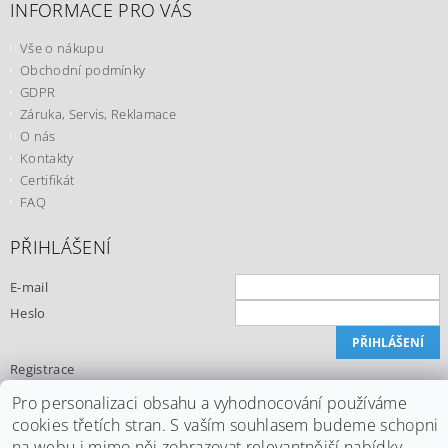
INFORMACE PRO VÁS
Vše o nákupu
Obchodní podmínky
GDPR
Záruka, Servis, Reklamace
O nás
Kontakty
Certifikát
FAQ
PŘIHLÁŠENÍ
E-mail
Heslo
Registrace
Zapomenuté heslo
Pro personalizaci obsahu a vyhodnocování používáme
cookies třetích stran. S vaším souhlasem budeme schopni
na webu i mimo něj zobrazovat relevantnější nabídky