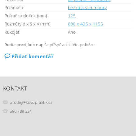
Provedení
bez dna s euroboxy
Průměr koleček (mm)
125
Rozměry d x š x v (mm)
800 x 435 x 1155
Rukojeť
Ano
Buďte první, kdo napíše příspěvek k této položce.
Přidat komentář
KONTAKT
prodej
@
kovopraktik.cz
596 789 334