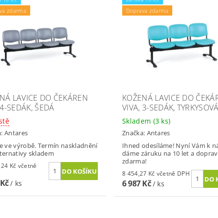
va zdarma
Doprava zdarma
NÁ LAVICE DO ČEKÁREN
KOŽENÁ LAVICE DO ČEKÁ
 4-SEDÁK, ŠEDÁ
VIVA, 3-SEDÁK, TYRKYSOV
stě
Skladem
(3 ks)
a:
Antares
Značka:
Antares
je ve výrobě. Termín naskladnění
Ihned odesíláme! Nyní Vám k 
lternativy skladem
dáme záruku na 10 let a dopra
zdarma!
Kč včetně
8 454,27 Kč včetně DPH
 Kč
6 987 Kč
/ ks
/ ks