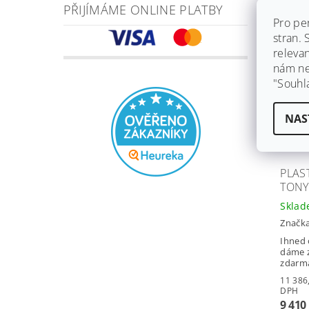
PŘIJÍMÁME ONLINE PLATBY
Pro pe
Záruka
stran.
Dopra
releva
nám ned
"Souhl
NAS
PLAS
TONY
Skla
Značk
Ihned 
dáme z
zdarm
11 386,10 
DPH
9 410