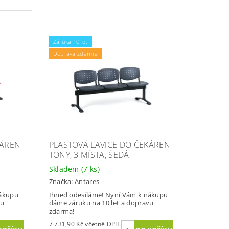
Záruka 10 let
Doprava zdarma
KÁREN
PLASTOVÁ LAVICE DO ČEKÁREN
TONY, 3 MÍSTA, ŠEDÁ
Skladem
(7 ks)
Značka:
Antares
nákupu
Ihned odesíláme! Nyní Vám k nákupu
vu
dáme záruku na 10 let a dopravu
zdarma!
7 731,90 Kč včetně DPH