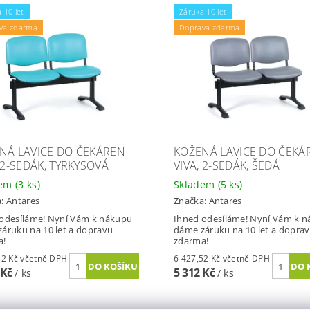
 10 let
Záruka 10 let
va zdarma
Doprava zdarma
NÁ LAVICE DO ČEKÁREN
KOŽENÁ LAVICE DO ČEKÁ
 2-SEDÁK, TYRKYSOVÁ
VIVA, 2-SEDÁK, ŠEDÁ
dem
(3 ks)
Skladem
(5 ks)
a:
Antares
Značka:
Antares
odesíláme! Nyní Vám k nákupu
Ihned odesíláme! Nyní Vám k 
áruku na 10 let a dopravu
dáme záruku na 10 let a dopra
a!
zdarma!
6 427,52 Kč včetně DPH
6 427,52 Kč včetně DPH
 Kč
5 312 Kč
/ ks
/ ks