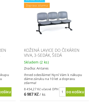
Doprava zdarma
REN
KOŽENÁ LAVICE DO ČEKÁREN
Á
VIVA, 3-SEDÁK, ŠEDÁ
Skladem
(2 ks)
Značka:
Antares
nákupu
Ihned odesíláme! Nyní Vám k nákupu
vu
dáme záruku na 10 let a dopravu
zdarma!
8 454,27 Kč včetně DPH
6 987 Kč
/ ks