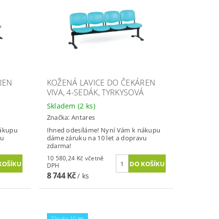
REN
KOŽENÁ LAVICE DO ČEKÁREN
VIVA, 4-SEDÁK, TYRKYSOVÁ
Skladem
(2 ks)
Značka:
Antares
nákupu
Ihned odesíláme! Nyní Vám k nákupu
vu
dáme záruku na 10 let a dopravu
zdarma!
10 580,24 Kč včetně
DPH
8 744 Kč
/ ks
Záruka 10 let