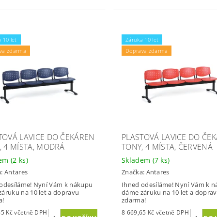
 10 let
Záruka 10 let
va zdarma
Doprava zdarma
TOVÁ LAVICE DO ČEKÁREN
PLASTOVÁ LAVICE DO ČE
, 4 MÍSTA, MODRÁ
TONY, 4 MÍSTA, ČERVENÁ
dem
(2 ks)
Skladem
(7 ks)
a:
Antares
Značka:
Antares
odesíláme! Nyní Vám k nákupu
Ihned odesíláme! Nyní Vám k 
áruku na 10 let a dopravu
dáme záruku na 10 let a dopra
a!
zdarma!
8 669,65 Kč včetně DPH
8 669,65 Kč včetně DPH