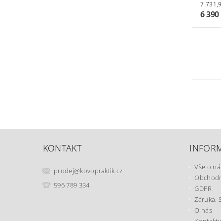
6 390
KONTAKT
INFOR
Vše o n
prodej
@
kovopraktik.cz
Obchodn
596 789 334
GDPR
Záruka, 
O nás