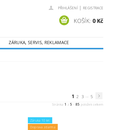
|
PŘIHLÁŠENÍ
REGISTRACE
KOŠÍK:
0 Kč
ZÁRUKA, SERVIS, REKLAMACE
1
...
2
3
5
1
5
85
Stránka
z
-
položek celkem
Záruka 10 let
Doprava zdarma