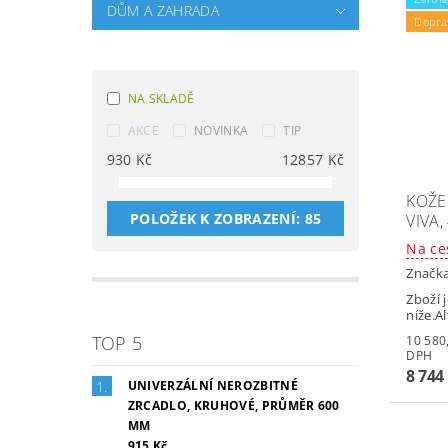
DŮM A ZAHRADA
Dopra
NA SKLADĚ
AKCE
NOVINKA
TIP
930
Kč
12857
Kč
KOŽE
POLOŽEK K ZOBRAZENÍ:
85
VIVA,
Na ce
Značk
Zboží 
níže.A
TOP 5
10 580,24 
DPH
8 744
UNIVERZÁLNÍ NEROZBITNÉ
ZRCADLO, KRUHOVÉ, PRŮMĚR 600
MM
915 Kč