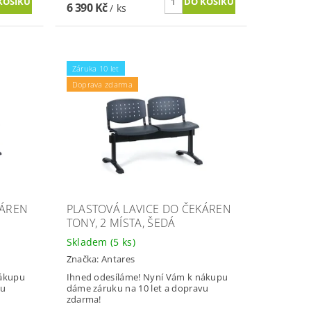
6 390 Kč
/ ks
Záruka 10 let
Doprava zdarma
KÁREN
PLASTOVÁ LAVICE DO ČEKÁREN
TONY, 2 MÍSTA, ŠEDÁ
Skladem
(5 ks)
Značka:
Antares
nákupu
Ihned odesíláme! Nyní Vám k nákupu
vu
dáme záruku na 10 let a dopravu
zdarma!