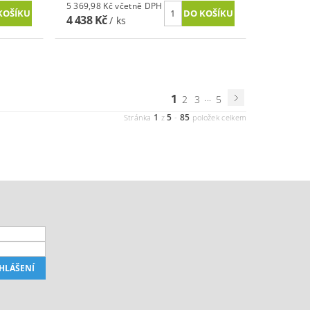
5 369,98 Kč včetně DPH
4 438 Kč
/ ks
1
...
2
3
5
1
5
85
Stránka
z
-
položek celkem