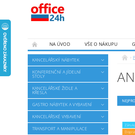
NA ÚVOD
VŠE O NÁKUPU
KANCELÁŘSKÝ NÁBYTEK
AN
KONFERENČNÍ A JÍDELNÍ
STOLY
KANCELÁŘSKÉ ŽIDLE A
KŘESLA
NEJPR
GASTRO NÁBYTEK A VYBAVENÍ
KANCELÁŘSKÉ VYBAVENÍ
Záruka
TRANSPORT A MANIPULACE
Dopra