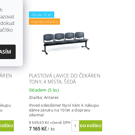
ch
Záruka 10 let
azovat
Doprava zdarma
, dokud
ačítko
ASÍM
KÁREN
PLASTOVÁ LAVICE DO ČEKÁREN
TONY, 4 MÍSTA, ŠEDÁ
Skladem
(5 ks)
Značka:
Antares
nákupu
Ihned odesíláme! Nyní Vám k nákupu
vu
dáme záruku na 10 let a dopravu
zdarma!
8 669,65 Kč včetně DPH
7 165 Kč
/ ks