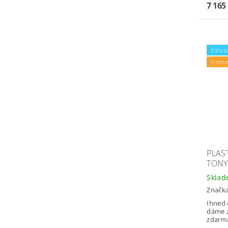
7 165
Záruka
Dopra
PLAS
TONY
Skla
Značk
Ihned 
dáme z
zdarm