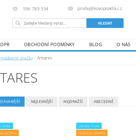
prodej@kovopraktik.cz
596 789 334
GDPR
OBCHODNÍ PODMÍNKY
BLOG
O NÁS
Prodávané značky
Antares
TARES
ODÁVANĚJŠÍ
NEJLEVNĚJŠÍ
NEJDRAŽŠÍ
ABECEDNĚ
 10 let
Záruka 10 let
va zdarma
Doprava zdarma