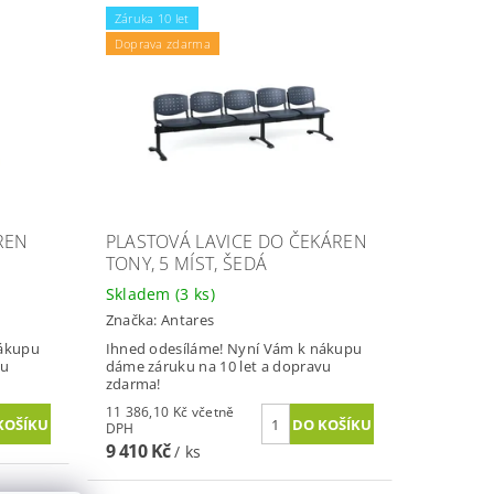
Záruka 10 let
Doprava zdarma
REN
PLASTOVÁ LAVICE DO ČEKÁREN
TONY, 5 MÍST, ŠEDÁ
Skladem
(3 ks)
Značka:
Antares
nákupu
Ihned odesíláme! Nyní Vám k nákupu
vu
dáme záruku na 10 let a dopravu
zdarma!
11 386,10 Kč včetně
DPH
9 410 Kč
/ ks