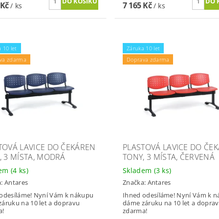
 Kč
7 165 Kč
/ ks
/ ks
 10 let
Záruka 10 let
va zdarma
Doprava zdarma
TOVÁ LAVICE DO ČEKÁREN
PLASTOVÁ LAVICE DO ČE
, 3 MÍSTA, MODRÁ
TONY, 3 MÍSTA, ČERVENÁ
dem
(4 ks)
Skladem
(3 ks)
a:
Antares
Značka:
Antares
odesíláme! Nyní Vám k nákupu
Ihned odesíláme! Nyní Vám k 
áruku na 10 let a dopravu
dáme záruku na 10 let a dopra
a!
zdarma!