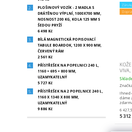
Záruka
PLOŠINOVÝ VOZÍK - 2 MADLA S
Dopra
DRÁTĚNOU VÝPLNÍ, 1000X700 MM,
NOSNOST 200 KG, KOLA 125 MM S
ŠEDOU PRYŽÍ
6 498 Kč
BÍLÁ MAGNETICKÁ POPISOVACÍ
TABULE BOARDOK, 1200 X 900 MM,
ČERVENÝ RÁM
2 561 Kč
KOŽE
PŘÍSTŘEŠEK NA POPELNICI 240 L,
VIVA,
1160 × 695 × 800 MM,
UZAMYKATELNÝ
Skla
5 727 Kč
Značk
PŘÍSTŘEŠEK NA 2 POPELNICE 240 L,
Ihned 
1160 X 1340 X 800 MM,
dáme z
zdarm
UZAMYKATELNÝ
9 886 Kč
5 312