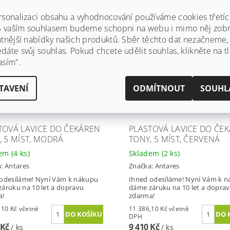
rsonalizaci obsahu a vyhodnocování používáme cookies třetí
 10 let
Záruka 10 let
 S vaším souhlasem budeme schopni na webu i mimo něj zobr
va zdarma
Doprava zdarma
ntnější nabídky našich produktů. Sběr těchto dat nezačneme
áte svůj souhlas. Pokud chcete udělit souhlas, klikněte na tl
asím".
TAVENÍ
ODMÍTNOUT
SOUHL
TOVÁ LAVICE DO ČEKÁREN
PLASTOVÁ LAVICE DO ČE
, 5 MÍST, MODRÁ
TONY, 5 MÍST, ČERVENÁ
dem
(4 ks)
Skladem
(2 ks)
a:
Antares
Značka:
Antares
odesíláme! Nyní Vám k nákupu
Ihned odesíláme! Nyní Vám k 
áruku na 10 let a dopravu
dáme záruku na 10 let a dopra
a!
zdarma!
Kč včetně
11 386,10 Kč včetně
DPH
 Kč
9 410 Kč
/ ks
/ ks