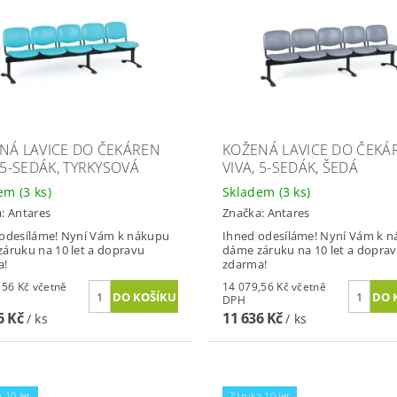
NÁ LAVICE DO ČEKÁREN
KOŽENÁ LAVICE DO ČEKÁ
 5-SEDÁK, TYRKYSOVÁ
VIVA, 5-SEDÁK, ŠEDÁ
dem
(3 ks)
Skladem
(3 ks)
a:
Antares
Značka:
Antares
odesíláme! Nyní Vám k nákupu
Ihned odesíláme! Nyní Vám k 
áruku na 10 let a dopravu
dáme záruku na 10 let a dopra
a!
zdarma!
Kč včetně
14 079,56 Kč včetně
DPH
6 Kč
11 636 Kč
/ ks
/ ks
 10 let
Záruka 10 let