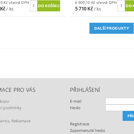
7 731,90 Kč včetně DPH
6 909,10 Kč včetně DPH
 Kč
5 710 Kč
/ ks
/ ks
DALŠÍ PRODUKTY
MACE PRO VÁS
PŘIHLÁŠENÍ
ákupu
E-mail
í podmínky
Heslo
Servis, Reklamace
Registrace
Zapomenuté heslo