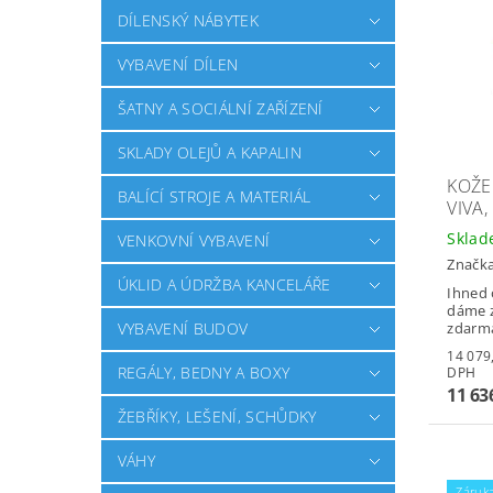
DÍLENSKÝ NÁBYTEK
VYBAVENÍ DÍLEN
ŠATNY A SOCIÁLNÍ ZAŘÍZENÍ
SKLADY OLEJŮ A KAPALIN
KOŽE
BALÍCÍ STROJE A MATERIÁL
VIVA,
Skla
VENKOVNÍ VYBAVENÍ
Značk
ÚKLID A ÚDRŽBA KANCELÁŘE
Ihned 
dáme z
VYBAVENÍ BUDOV
zdarm
14 079,56 
REGÁLY, BEDNY A BOXY
DPH
11 63
ŽEBŘÍKY, LEŠENÍ, SCHŮDKY
VÁHY
Záruka