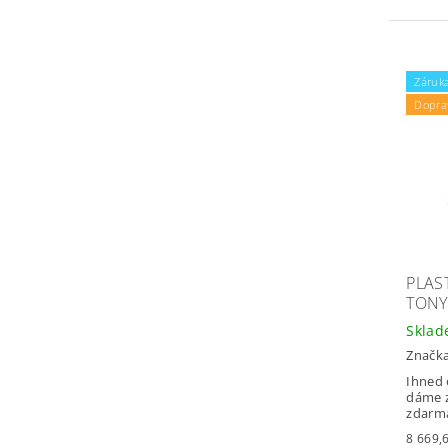
Záruka
Dopra
PLAS
TONY
Skla
Značk
Ihned 
dáme z
zdarm