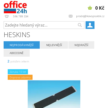
0 Kč
prodej@kovopraktik.cz
596 789 334
HESKINS
NEJPRODÁVANĚJŠÍ
NEJLEVNĚJŠÍ
NEJDRAŽŠÍ
ABECEDNĚ
2
položek celkem
Záruka 10 let
Doprava zdarma