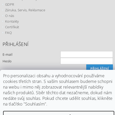
GDPR
Záruka, Servis, Reklamace
O nás
Kontakty
Certifikát
FAQ
PŘIHLÁŠENÍ
E-mail
Heslo
Pro personalizaci obsahu a vyhodnocování používáme
Registrace
cookies třetích stran. S vaším souhlasem budeme schopni
Zapomenuté heslo
na webu i mimo něj zobrazovat relevantnější nabídky
našich produktů. Sběr těchto dat nezačneme, dokud nám
nedáte svůj souhlas. Pokud chcete udělit souhlas, klikněte
na tlačítko "Souhlasím".
Upravit nastavení cookies
2026 ©
Office24.cz
, všechna práva vyhrazena
Vytvořil Shoptet