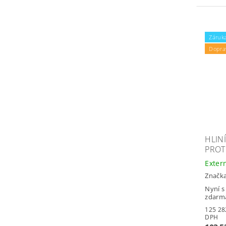
Záruka
Dopra
HLIN
PROT
Exter
Značk
Nyní s
zdarm
125 282,1
DPH