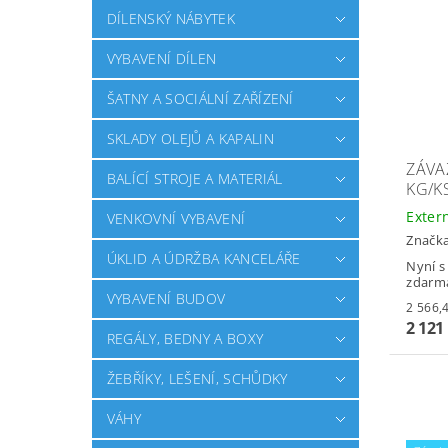
DÍLENSKÝ NÁBYTEK
VYBAVENÍ DÍLEN
ŠATNY A SOCIÁLNÍ ZAŘÍZENÍ
SKLADY OLEJŮ A KAPALIN
ZÁVA
BALÍCÍ STROJE A MATERIÁL
KG/K
Exter
VENKOVNÍ VYBAVENÍ
Značk
ÚKLID A ÚDRŽBA KANCELÁŘE
Nyní s
zdarm
VYBAVENÍ BUDOV
2 121
REGÁLY, BEDNY A BOXY
ŽEBŘÍKY, LEŠENÍ, SCHŮDKY
VÁHY