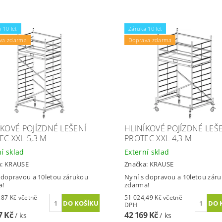
 10 let
Záruka 10 let
va zdarma
Doprava zdarma
ÍKOVÉ POJÍZDNÉ LEŠENÍ
HLINÍKOVÉ POJÍZDNÉ LEŠ
EC XXL 5,3 M
PROTEC XXL 4,3 M
ní sklad
Externí sklad
a:
KRAUSE
Značka:
KRAUSE
 dopravou a 10letou zárukou
Nyní s dopravou a 10letou zár
a!
zdarma!
Kč včetně
51 024,49 Kč včetně
DPH
7 Kč
42 169 Kč
/ ks
/ ks