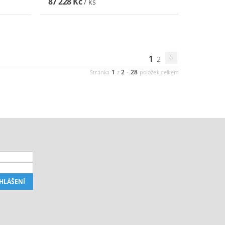
87 228 Kč
/ ks
1
2
1
2
28
Stránka
z
-
položek celkem