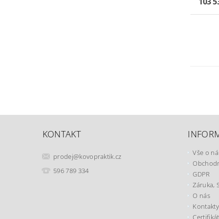
103 5
KONTAKT
INFOR
Vše o n
prodej
@
kovopraktik.cz
Obchodn
596 789 334
GDPR
Záruka, 
O nás
Kontakty
Certifiká