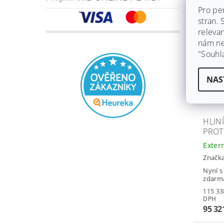
Pro pe
stran.
Záruka
releva
Dopra
nám ned
"Souhl
NAS
HLIN
PROT
Exter
Značk
Nyní s
zdarm
115 338,4
DPH
95 32