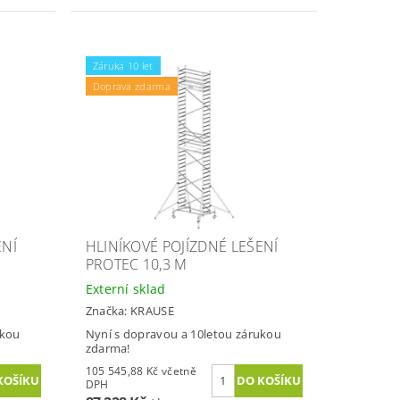
Záruka 10 let
Doprava zdarma
ENÍ
HLINÍKOVÉ POJÍZDNÉ LEŠENÍ
PROTEC 10,3 M
Externí sklad
Značka:
KRAUSE
ukou
Nyní s dopravou a 10letou zárukou
zdarma!
105 545,88 Kč včetně
DPH