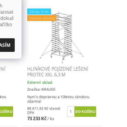
ch
azovat
Záruka 10 let
, dokud
Doprava zdarma
ačítko
ASÍM
ENÍ
HLINÍKOVÉ POJÍZDNÉ LEŠENÍ
PROTEC XXL 6,3 M
Externí sklad
Značka:
KRAUSE
ukou
Nyní s dopravou a 10letou zárukou
zdarma!
88 611,93 Kč včetně
DPH
73 233 Kč
/ ks