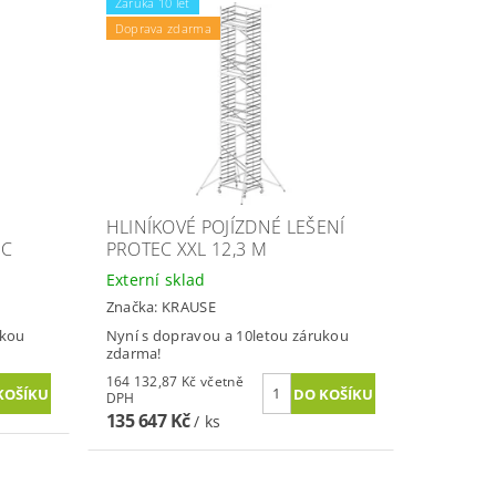
Záruka 10 let
Doprava zdarma
HLINÍKOVÉ POJÍZDNÉ LEŠENÍ
EC
PROTEC XXL 12,3 M
Externí sklad
Značka:
KRAUSE
ukou
Nyní s dopravou a 10letou zárukou
zdarma!
164 132,87 Kč včetně
DPH
135 647 Kč
/ ks