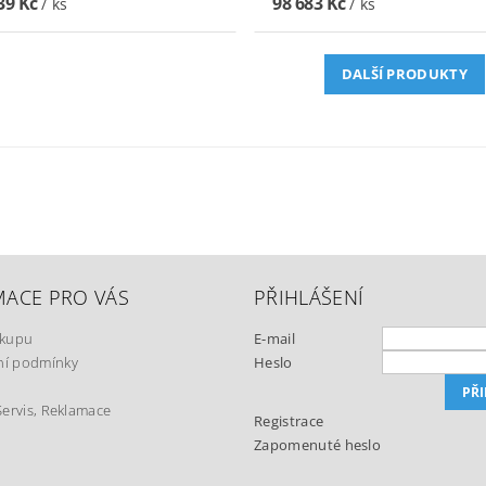
39 Kč
98 683 Kč
/ ks
/ ks
DALŠÍ PRODUKTY
MACE PRO VÁS
PŘIHLÁŠENÍ
ákupu
E-mail
í podmínky
Heslo
Servis, Reklamace
Registrace
Zapomenuté heslo
t