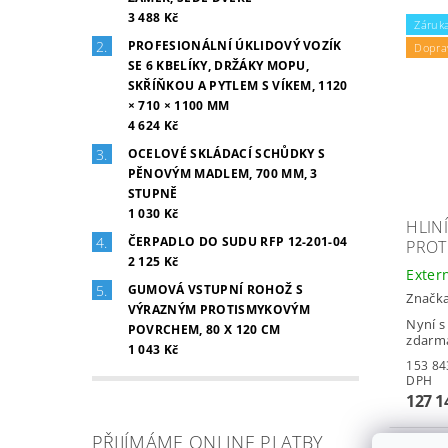
3 488 Kč
Záruka
PROFESIONÁLNÍ ÚKLIDOVÝ VOZÍK
Dopra
SE 6 KBELÍKY, DRŽÁKY MOPU,
SKŘÍŇKOU A PYTLEM S VÍKEM, 1120
× 710 × 1100 MM
4 624 Kč
OCELOVÉ SKLÁDACÍ SCHŮDKY S
PĚNOVÝM MADLEM, 700 MM, 3
STUPNĚ
1 030 Kč
HLIN
ČERPADLO DO SUDU RFP 12-201-04
PROT
2 125 Kč
Exter
GUMOVÁ VSTUPNÍ ROHOŽ S
Značk
VÝRAZNÝM PROTISMYKOVÝM
Nyní s
POVRCHEM, 80 X 120 CM
zdarm
1 043 Kč
153 843,0
DPH
127 1
PŘIJÍMÁME ONLINE PLATBY