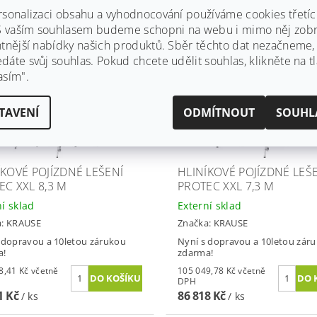
rsonalizaci obsahu a vyhodnocování používáme cookies třetí
 S vaším souhlasem budeme schopni na webu i mimo něj zobr
 10 let
Záruka 10 let
ntnější nabídky našich produktů. Sběr těchto dat nezačneme
va zdarma
Doprava zdarma
áte svůj souhlas. Pokud chcete udělit souhlas, klikněte na tl
asím".
TAVENÍ
ODMÍTNOUT
SOUHL
ÍKOVÉ POJÍZDNÉ LEŠENÍ
HLINÍKOVÉ POJÍZDNÉ LEŠ
EC XXL 8,3 M
PROTEC XXL 7,3 M
ní sklad
Externí sklad
a:
KRAUSE
Značka:
KRAUSE
 dopravou a 10letou zárukou
Nyní s dopravou a 10letou zár
a!
zdarma!
1 Kč včetně
105 049,78 Kč včetně
DPH
1 Kč
86 818 Kč
/ ks
/ ks