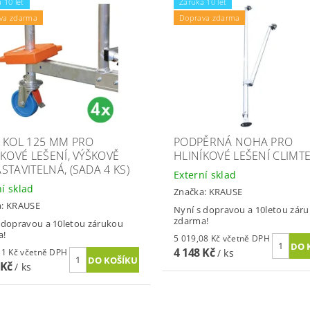
 10 let
Záruka 10 let
va zdarma
Doprava zdarma
 KOL 125 MM PRO
PODPĚRNÁ NOHA PRO
ÍKOVÉ LEŠENÍ, VÝŠKOVĚ
HLINÍKOVÉ LEŠENÍ CLIMT
STAVITELNÁ, (SADA 4 KS)
Externí sklad
ní sklad
Značka:
KRAUSE
a:
KRAUSE
Nyní s dopravou a 10letou zár
zdarma!
 dopravou a 10letou zárukou
a!
5 019,08 Kč včetně DPH
4 148 Kč
7 612,11 Kč včetně DPH
/ ks
 Kč
/ ks