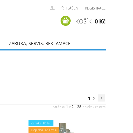
|
PŘIHLÁŠENÍ
REGISTRACE
KOŠÍK:
0 Kč
ZÁRUKA, SERVIS, REKLAMACE
1
2
1
2
28
Stránka
z
-
položek celkem
Záruka 10 let
Doprava zdarma