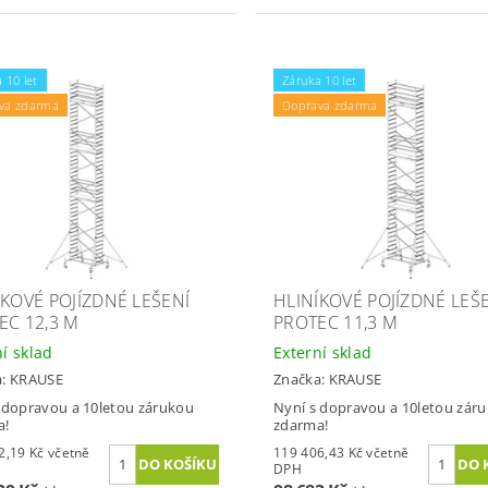
 10 let
Záruka 10 let
va zdarma
Doprava zdarma
ÍKOVÉ POJÍZDNÉ LEŠENÍ
HLINÍKOVÉ POJÍZDNÉ LEŠ
EC 12,3 M
PROTEC 11,3 M
ní sklad
Externí sklad
a:
KRAUSE
Značka:
KRAUSE
 dopravou a 10letou zárukou
Nyní s dopravou a 10letou zár
a!
zdarma!
9 Kč včetně
119 406,43 Kč včetně
DPH