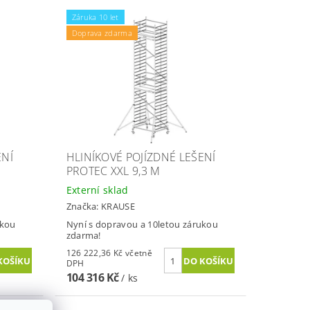
Záruka 10 let
Doprava zdarma
ENÍ
HLINÍKOVÉ POJÍZDNÉ LEŠENÍ
PROTEC XXL 9,3 M
Externí sklad
Značka:
KRAUSE
ukou
Nyní s dopravou a 10letou zárukou
zdarma!
126 222,36 Kč včetně
DPH
104 316 Kč
/ ks