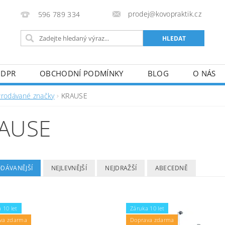
prodej@kovopraktik.cz
596 789 334
GDPR
OBCHODNÍ PODMÍNKY
BLOG
O NÁS
Prodávané značky
KRAUSE
AUSE
ODÁVANĚJŠÍ
NEJLEVNĚJŠÍ
NEJDRAŽŠÍ
ABECEDNĚ
 10 let
Záruka 10 let
va zdarma
Doprava zdarma