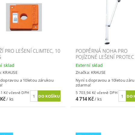
ŽÍ PRO LEŠENÍ CLIMTEC, 10
PODPĚRNÁ NOHA PRO
S
POJÍZDNÉ LEŠENÍ PROTEC
ní sklad
Externí sklad
a:
KRAUSE
Značka:
KRAUSE
 dopravou a 10letou zárukou
Nyní s dopravou a 10letou zár
a!
zdarma!
2 566,41 Kč včetně DPH
5 703,94 Kč včetně DPH
 Kč
4 714 Kč
/ ks
/ ks