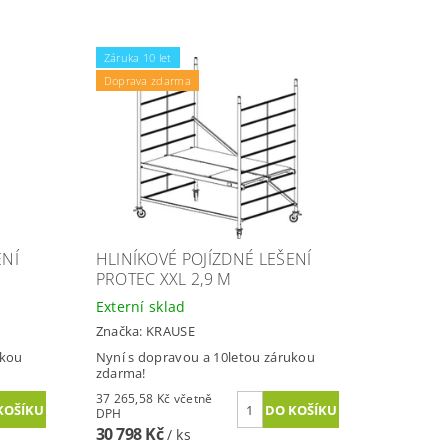
Záruka 10 let
Doprava zdarma
ENÍ
HLINÍKOVÉ POJÍZDNÉ LEŠENÍ
PROTEC XXL 2,9 M
Externí sklad
Značka:
KRAUSE
ukou
Nyní s dopravou a 10letou zárukou
zdarma!
37 265,58 Kč včetně
DPH
30 798 Kč
/ ks