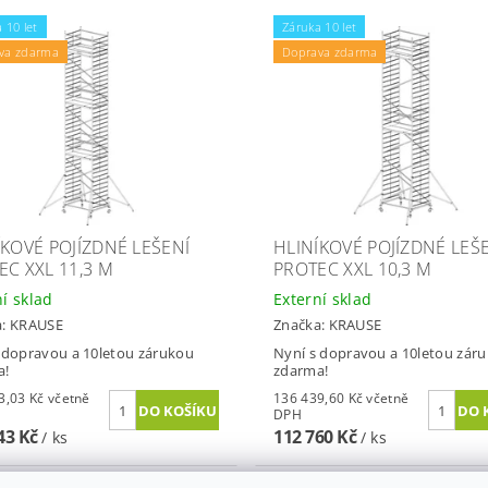
 10 let
Záruka 10 let
va zdarma
Doprava zdarma
ÍKOVÉ POJÍZDNÉ LEŠENÍ
HLINÍKOVÉ POJÍZDNÉ LEŠ
EC XXL 11,3 M
PROTEC XXL 10,3 M
ní sklad
Externí sklad
a:
KRAUSE
Značka:
KRAUSE
 dopravou a 10letou zárukou
Nyní s dopravou a 10letou zár
a!
zdarma!
3 Kč včetně
136 439,60 Kč včetně
DPH
43 Kč
112 760 Kč
/ ks
/ ks