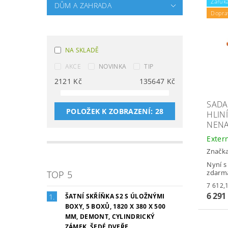
Záruka
DŮM A ZAHRADA
Dopra
NA SKLADĚ
AKCE
NOVINKA
TIP
2121
Kč
135647
Kč
SADA
POLOŽEK K ZOBRAZENÍ:
28
HLIN
NENA
Exter
Značk
Nyní s
zdarm
TOP 5
6 291
ŠATNÍ SKŘÍŇKA S2 S ÚLOŽNÝMI
BOXY, 5 BOXŮ, 1820 X 380 X 500
MM, DEMONT, CYLINDRICKÝ
ZÁMEK, ŠEDÉ DVEŘE