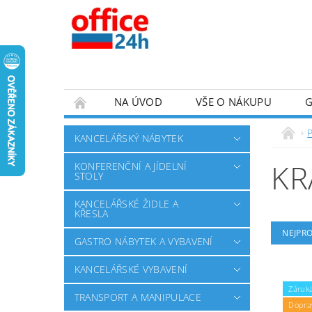
NA ÚVOD
VŠE O NÁKUPU
KANCELÁŘSKÝ NÁBYTEK
KR
KONFERENČNÍ A JÍDELNÍ
STOLY
KANCELÁŘSKÉ ŽIDLE A
KŘESLA
NEJPR
GASTRO NÁBYTEK A VYBAVENÍ
KANCELÁŘSKÉ VYBAVENÍ
Záruka
TRANSPORT A MANIPULACE
Dopra