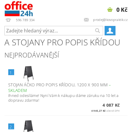
0 Kč
prodej@kovopraktik.cz
596 789 334
A STOJANY PRO POPIS KŘÍDOU
NEJPRODÁVANĚJŠÍ
1.
STOJAN ÁČKO PRO POPIS KŘÍDOU, 1200 X 900 MM
–
SKLADEM
Ihned odesíláme! Nyní Vám k nákupu dáme záruku na 10 let a
dopravu zdarma!
4 087 Kč
4 945,27 Kč
včetně DPH
2.