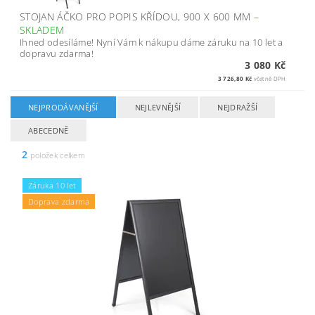
STOJAN ÁČKO PRO POPIS KŘÍDOU, 900 X 600 MM
–
SKLADEM
Ihned odesíláme! Nyní Vám k nákupu dáme záruku na 10 let a
dopravu zdarma!
3 080 Kč
3 726,80 Kč
včetně DPH
NEJPRODÁVANĚJŠÍ
NEJLEVNĚJŠÍ
NEJDRAŽŠÍ
ABECEDNĚ
2
položek celkem
Záruka 10 let
Doprava zdarma