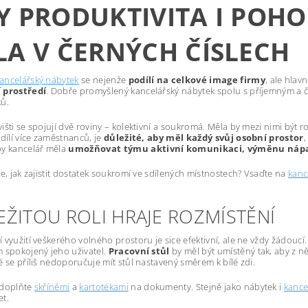
Y PRODUKTIVITA I PO
LA V ČERNÝCH ČÍSLECH
ancelářský nábytek
se nejenže
podílí na celkové image firmy
, ale hlav
 prostředí
. Dobře promyšlený kancelářský nábytek spolu s příjemným a č
ů.
išti se spojují dvě roviny – kolektivní a soukromá. Měla by mezi nimi být
sdílí více zaměstnanců, je
důležité, aby měl každý svůj osobní prostor
,
by kancelář měla
umožňovat týmu aktivní komunikaci, výměnu nápad
e, jak zajistit dostatek soukromí ve sdílených místnostech? Vsaďte na
kanc
EŽITOU ROLI HRAJE ROZMÍSTĚNÍ
 využití veškerého volného prostoru je sice efektivní, ale ne vždy žádoucí.
 spokojený jeho uživatel.
Pracovní stůl
by měl být umístěný tak, aby z ně
é se příliš nedoporučuje mít stůl nastavený směrem k bílé zdi.
 doplňte
skříněmi
a
kartotékami
na dokumenty. Stejně jako nábytek i
kance
t.