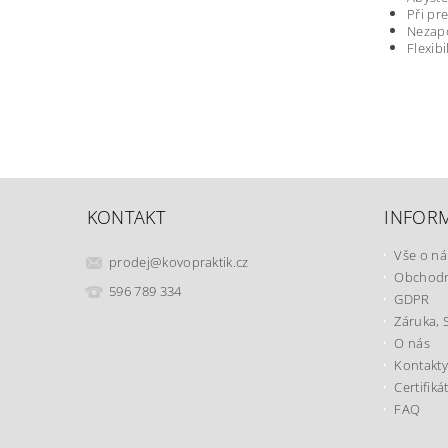
Při pr
Nezapo
Flexib
KONTAKT
INFOR
Vše o n
prodej
@
kovopraktik.cz
Obchodn
596 789 334
GDPR
Záruka, 
O nás
Kontakty
Certifiká
FAQ