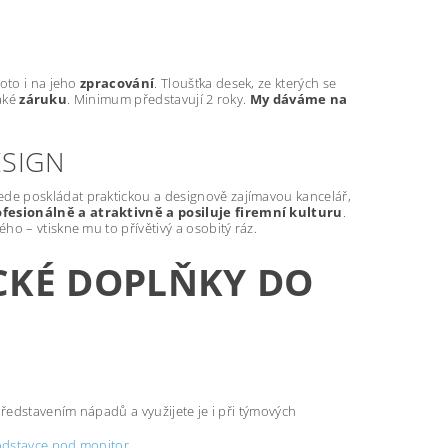
oto i na jeho
zpracování
. Tloušťka desek, ze kterých se
také
záruku
. Minimum představují 2 roky.
My dáváme na
ESIGN
vede poskládat praktickou a designově zajímavou kancelář,
ofesionálně a atraktivně a posiluje firemní kulturu
.
o – vtiskne mu to přívětivý a osobitý ráz.
CKÉ DOPLŇKY DO
edstavením nápadů a využijete je i při týmových
dstavce pod monitor
.