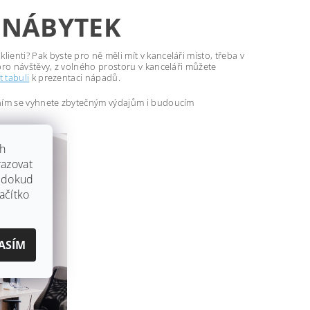
 NÁBYTEK
lienti? Pak byste pro ně měli mít v kanceláři místo, třeba v
pro návštěvy, z volného prostoru v kanceláři můžete
t tabuli
k prezentaci nápadů.
váním se vyhnete zbytečným výdajům i budoucím
ch
azovat
, dokud
ačítko
ASÍM