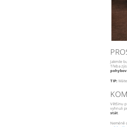
PRO
Jakmile b
Třeba zji
pohybova
TIP:
Máte 
KOMF
Většinu p
vyhnuli p
stát
.
Neméně dů