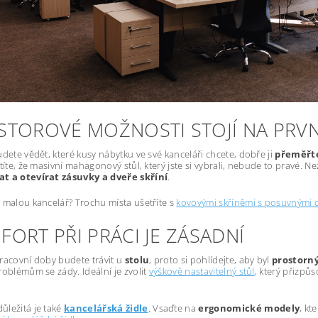
STOROVÉ MOŽNOSTI STOJÍ NA PRVN
udete vědět, které kusy nábytku ve své kanceláři chcete, dobře ji
přeměřt
stíte, že masivní mahagonový stůl, který jste si vybrali, nebude to pravé. 
t a otevírat zásuvky a dveře skříní
.
malou kancelář? Trochu místa ušetříte s
kovovými skříněmi s posuvnými 
ORT PŘI PRÁCI JE ZÁSADNÍ
racovní doby budete trávit u
stolu
, proto si pohlídejte, aby byl
prostorn
roblémům se zády. Ideální je zvolit
výškově nastavitelný stůl
, který přizp
ležitá je také
kancelářská židle
. Vsaďte na
ergonomické modely
, kt