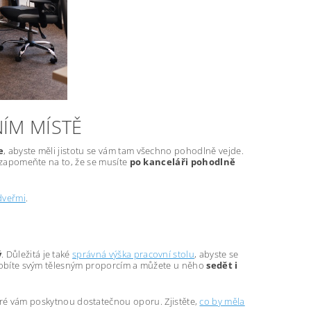
ÍM MÍSTĚ
e
, abyste měli jistotu se vám tam všechno pohodlně vejde.
Nezapomeňte na to, že se musíte
po kanceláři pohodlně
dveřmi
.
ý
. Důležitá je také
správná výška pracovní stolu
, abyste se
ůsobíte svým tělesným proporcím a můžete u něho
sedět i
eré vám poskytnou dostatečnou oporu. Zjistěte,
co by měla