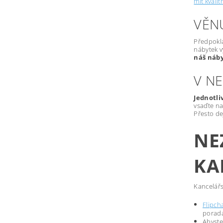
mít kvalit
VĚN
Předpoklá
nábytek v
náš náby
V N
Jednotli
vsaďte n
Přesto de
NE
KA
Kancelářs
Flipch
porad
Abyste