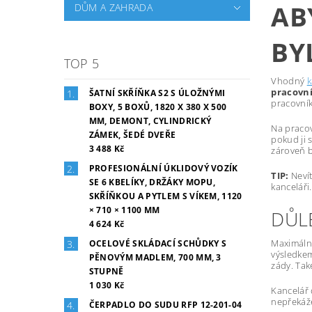
AB
DŮM A ZAHRADA
BY
TOP 5
Vhodný
k
pracovní
ŠATNÍ SKŘÍŇKA S2 S ÚLOŽNÝMI
pracovník
BOXY, 5 BOXŮ, 1820 X 380 X 500
MM, DEMONT, CYLINDRICKÝ
Na pracov
ZÁMEK, ŠEDÉ DVEŘE
pokud ji 
3 488 Kč
zároveň 
PROFESIONÁLNÍ ÚKLIDOVÝ VOZÍK
TIP:
Nevít
SE 6 KBELÍKY, DRŽÁKY MOPU,
kanceláři.
SKŘÍŇKOU A PYTLEM S VÍKEM, 1120
× 710 × 1100 MM
DŮL
4 624 Kč
Maximální
OCELOVÉ SKLÁDACÍ SCHŮDKY S
výsledkem
PĚNOVÝM MADLEM, 700 MM, 3
zády. Tak
STUPNĚ
1 030 Kč
Kancelář
nepřekáže
ČERPADLO DO SUDU RFP 12-201-04