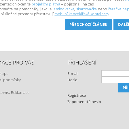
ezentacích oceníte
projekční plátna
– pojízdná i na zeď.
meňte na pomocníky, jako je
laminovačka
,
skartovačka
nebo
řezačka pap
ilní úložné prostory představují
mobilní kancelářské kontejnery
.
PŘEDCHOZÍ ČLÁNEK
DALŠ
MACE PRO VÁS
PŘIHLÁŠENÍ
ákupu
E-mail
í podmínky
Heslo
Servis, Reklamace
Registrace
Zapomenuté heslo
t