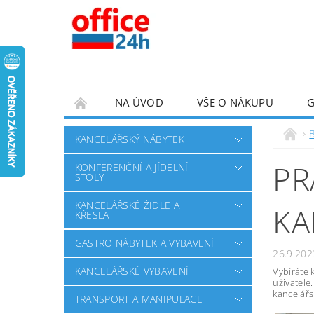
NA ÚVOD
VŠE O NÁKUPU
KANCELÁŘSKÝ NÁBYTEK
PR
KONFERENČNÍ A JÍDELNÍ
STOLY
KANCELÁŘSKÉ ŽIDLE A
KA
KŘESLA
GASTRO NÁBYTEK A VYBAVENÍ
26.9.202
KANCELÁŘSKÉ VYBAVENÍ
Vybíráte 
uživatele
kancelářs
TRANSPORT A MANIPULACE