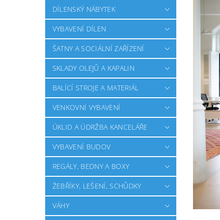
DÍLENSKÝ NÁBYTEK
VYBAVENÍ DÍLEN
ŠATNY A SOCIÁLNÍ ZAŘÍZENÍ
SKLADY OLEJŮ A KAPALIN
BALÍCÍ STROJE A MATERIÁL
VENKOVNÍ VYBAVENÍ
ÚKLID A ÚDRŽBA KANCELÁŘE
VYBAVENÍ BUDOV
REGÁLY, BEDNY A BOXY
ŽEBŘÍKY, LEŠENÍ, SCHŮDKY
VÁHY