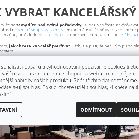
K VYBRAT KANCELÁŘSKÝ
ím, že se
zamyslíte nad svými požadavky
. Budou vás často navštěvovat k
pohodlné
sedací soupravy s křesly
. Pokud máte ve firmě vyhrazené místo 
relax zónu, umístit do něj
knihovnu
s odbornými publikacemi nebo
flipchar
 tom,
jak chcete kancelář používat
. Vždy ale platí, že pečlivým pláno
nostem.
rsonalizaci obsahu a vyhodnocování používáme cookies třetí
 S vaším souhlasem budeme schopni na webu i mimo něj zobr
ntnější nabídky našich produktů. Sběr těchto dat nezačneme
áte svůj souhlas. Pokud chcete udělit souhlas, klikněte na tl
asím".
TAVENÍ
ODMÍTNOUT
SOUHL