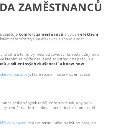
HODA ZAMĚSTNANCŮ
ně zajišťuje
komfort zaměstnanců
a vytváří
efektivní
istým zázemím zvyšuje efektivitu a spokojenost
 rovnováha a tomu by měla odpovídat i kancelář. Zejména
 ve kterém se může nerušeně soustředit na práci, ale
ů a sdílení svých zkušeností a know-how
.
elářské paravány
, které rozdělí místa v open space
 Kancelářský nábytek raději rozestavte tak, aby byl s
j bylo vidět na dveře i okna – není ideální k nim sedět
lářské vybavení
má své místo. Mělo by být po ruce, ale