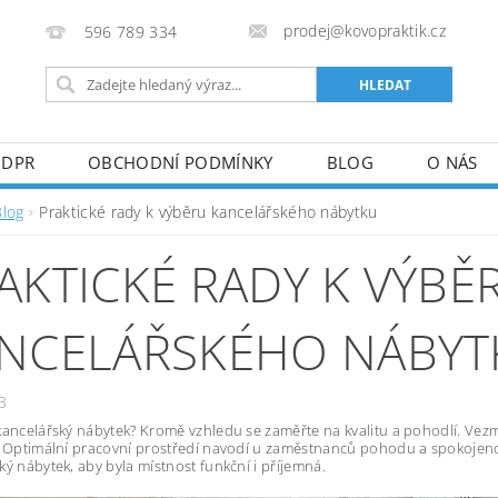
prodej@kovopraktik.cz
596 789 334
GDPR
OBCHODNÍ PODMÍNKY
BLOG
O NÁS
Blog
Praktické rady k výběru kancelářského nábytku
AKTICKÉ RADY K VÝBĚ
NCELÁŘSKÉHO NÁBYT
3
kancelářský nábytek? Kromě vzhledu se zaměřte na kvalitu a pohodlí. Vezmě
. Optimální pracovní prostředí navodí u zaměstnanců pohodu a spokojenost
ký nábytek, aby byla místnost funkční i příjemná.