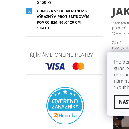
2 125 Kč
JA
GUMOVÁ VSTUPNÍ ROHOŽ S
VÝRAZNÝM PROTISMYKOVÝM
POVRCHEM, 80 X 120 CM
Začněte t
podobě 
1 043 Kč
vytvořit 
Záleží na
nepříjem
PŘIJÍMÁME ONLINE PLATBY
Pro pe
stran.
releva
nám ned
"Souhl
NAS