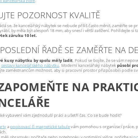
ní kancelářská židle
.
UJTE POZORNOST KVALITĚ
dá se, že kancelářský nábytek se nebude příliš často měnit, zaměřte se pr
yrábí, by měla být alespoň 18 mm, aby snesl i větší zatížení. Pohlídejte si 
tek záruku 10 let.
EPOSLEDNÍ ŘADĚ SE ZAMĚŘTE NA D
vé kusy nábytku by spolu měly ladit
. Pokud se bojíte, že se vám nepo
a
sestavy kancelářského nábytku
. Moderní kancelářský nábytek
působí pr
jte zaměstnancům možnost, aby si pracovní prostor přizpůsobili podle svéh
ZAPOMEŇTE NA PRAKTI
NCELÁŘE
ké vybavení vám zjednoduší práci a ušetří čas. Co se bude hodit?
arty
a
popisovací či magnetické tabule
vám pomohou s organizací práce, př
ách.
 měli obrazovku počítače nebo notebooku v optimální výšce, pořiďte si
po