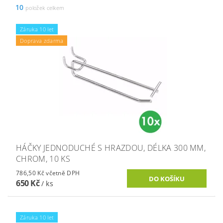
10
položek celkem
Záruka 10 let
Doprava zdarma
HÁČKY JEDNODUCHÉ S HRAZDOU, DÉLKA 300 MM,
CHROM, 10 KS
786,50 Kč včetně DPH
650 Kč
/ ks
Záruka 10 let