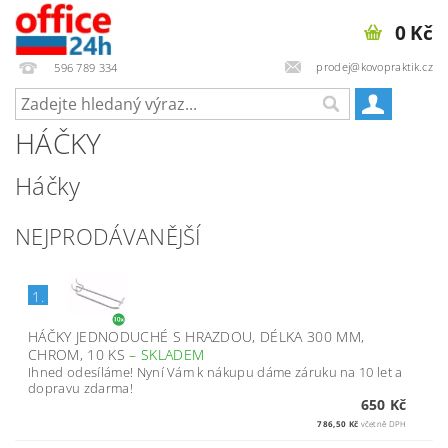
0 Kč
prodej@kovopraktik.cz
596 789 334
HÁČKY
Háčky
NEJPRODÁVANĚJŠÍ
1.
HÁČKY JEDNODUCHÉ S HRAZDOU, DÉLKA 300 MM,
CHROM, 10 KS
–
SKLADEM
Ihned odesíláme! Nyní Vám k nákupu dáme záruku na 10 let a
dopravu zdarma!
650 Kč
786,50 Kč
včetně DPH