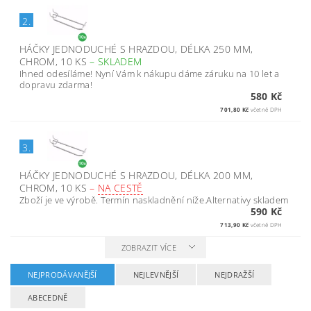
2.
HÁČKY JEDNODUCHÉ S HRAZDOU, DÉLKA 250 MM,
CHROM, 10 KS
–
SKLADEM
Ihned odesíláme! Nyní Vám k nákupu dáme záruku na 10 let a
dopravu zdarma!
580 Kč
701,80 Kč
včetně DPH
3.
HÁČKY JEDNODUCHÉ S HRAZDOU, DÉLKA 200 MM,
CHROM, 10 KS
–
NA CESTĚ
Zboží je ve výrobě. Termín naskladnění níže.Alternativy skladem
590 Kč
713,90 Kč
včetně DPH
ZOBRAZIT VÍCE
NEJPRODÁVANĚJŠÍ
NEJLEVNĚJŠÍ
NEJDRAŽŠÍ
ABECEDNĚ