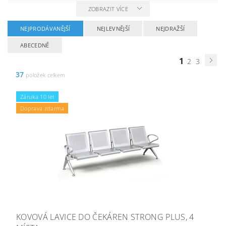
ZOBRAZIT VÍCE
NEJPRODÁVANĚJŠÍ
NEJLEVNĚJŠÍ
NEJDRAŽŠÍ
ABECEDNĚ
1
2
3
37
položek celkem
Záruka 10 let
Doprava zdarma
KOVOVÁ LAVICE DO ČEKÁREN STRONG PLUS, 4