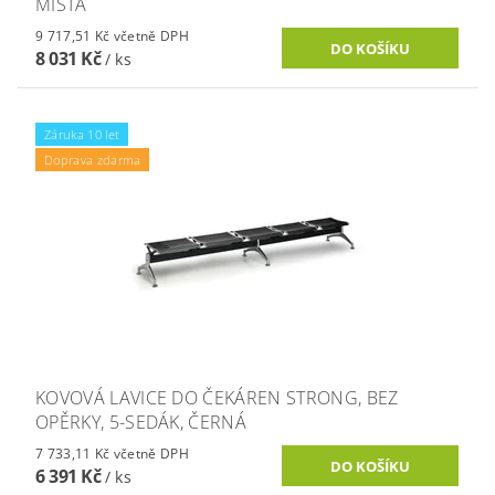
MÍSTA
9 717,51 Kč včetně DPH
8 031 Kč
/ ks
Záruka 10 let
Doprava zdarma
KOVOVÁ LAVICE DO ČEKÁREN STRONG, BEZ
OPĚRKY, 5-SEDÁK, ČERNÁ
7 733,11 Kč včetně DPH
6 391 Kč
/ ks