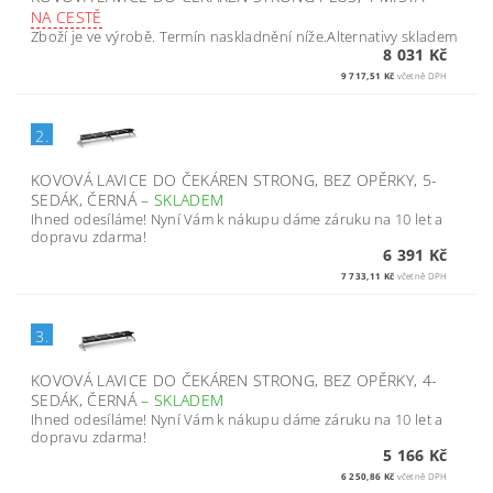
NA CESTĚ
Zboží je ve výrobě. Termín naskladnění níže.Alternativy skladem
8 031 Kč
9 717,51 Kč
včetně DPH
2.
KOVOVÁ LAVICE DO ČEKÁREN STRONG, BEZ OPĚRKY, 5-
SEDÁK, ČERNÁ
–
SKLADEM
Ihned odesíláme! Nyní Vám k nákupu dáme záruku na 10 let a
dopravu zdarma!
6 391 Kč
7 733,11 Kč
včetně DPH
3.
KOVOVÁ LAVICE DO ČEKÁREN STRONG, BEZ OPĚRKY, 4-
SEDÁK, ČERNÁ
–
SKLADEM
Ihned odesíláme! Nyní Vám k nákupu dáme záruku na 10 let a
dopravu zdarma!
5 166 Kč
6 250,86 Kč
včetně DPH