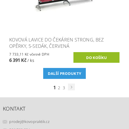
KOVOVÁ LAVICE DO ČEKÁREN STRONG, BEZ
OPĚRKY, 5-SEDÁK, ČERVENÁ
7 733,11 Kč včetně DPH
6 391 Kč
/ ks
DALŠÍ PRODUKTY
1
2
3
KONTAKT
prodej
@
kovopraktik.cz