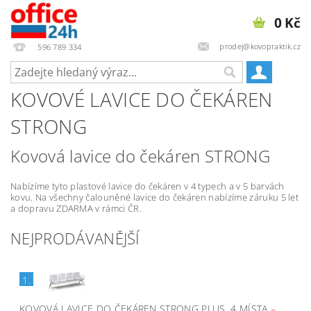
0 Kč
prodej@kovopraktik.cz
596 789 334
KOVOVÉ LAVICE DO ČEKÁREN
STRONG
Kovová lavice do čekáren STRONG
Nabízíme tyto plastové lavice do čekáren v 4 typech a v 5 barvách
kovu. Na všechny čalouněné lavice do čekáren nabízíme záruku 5 let
a dopravu ZDARMA v rámci ČR.
NEJPRODÁVANĚJŠÍ
1.
KOVOVÁ LAVICE DO ČEKÁREN STRONG PLUS, 4 MÍSTA
–