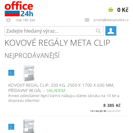
0 Kč
prodej@kovopraktik.cz
596 789 334
KOVOVÉ REGÁLY META CLIP
NEJPRODÁVANĚJŠÍ
1.
KOVOVÝ REGÁL CLIP, 200 KG, 2500 X 1700 X 600 MM,
PŘÍDAVNÝ REGÁL
–
SKLADEM
Ihned odesíláme! Nyní Vám k nákupu dáme záruku na 10 let a
dopravu zdarma!
8 385 Kč
10 145,85 Kč
včetně DPH
2.