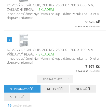
KOVOVÝ REGÁL CLIP, 200 KG, 2500 X 1700 X 600 MM,
ZÁKLADNÍ REGÁL
–
SKLADEM
Ihned odesíláme! Nyní Vám k nákupu dáme záruku na 10 let a
dopravu zdarma!
9 825 Kč
11 888,25 Kč
včetně DPH
3.
KOVOVÝ REGÁL CLIP, 200 KG, 2500 X 1700 X 400 MM,
PŘÍDAVNÝ REGÁL
–
SKLADEM
Ihned odesíláme! Nyní Vám k nákupu dáme záruku na 10 let a
dopravu zdarma!
7 971 Kč
9 644,91 Kč
včetně DPH
ZOBRAZIT VÍCE
NEJPRODÁVANĚJŠÍ
NEJLEVNĚJŠÍ
NEJDRAŽŠÍ
ABECEDNĚ
16
položek celkem