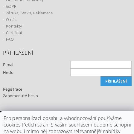
GDPR
Záruka, Servis, Reklamace
O nás
Kontakty
Certifikát
FAQ
PŘIHLÁŠENÍ
E-mail
Heslo
Registrace
Zapomenuté heslo
Pro personalizaci obsahu a vyhodnocování používáme
Upravit nastavení cookies
2026 ©
Office24.cz
, všechna práva vyhrazena
cookies třetích stran. S vaším souhlasem budeme schopni
na webu i mimo něj zobrazovat relevantnější nabídky
Vytvořil Shoptet