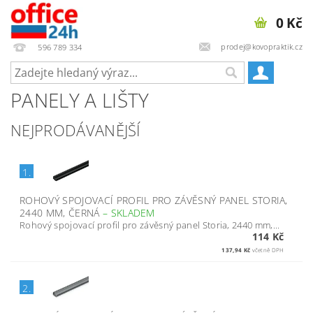
0 Kč
prodej@kovopraktik.cz
596 789 334
PANELY A LIŠTY
NEJPRODÁVANĚJŠÍ
1.
ROHOVÝ SPOJOVACÍ PROFIL PRO ZÁVĚSNÝ PANEL STORIA,
2440 MM, ČERNÁ
–
SKLADEM
Rohový spojovací profil pro závěsný panel Storia, 2440 mm,...
114 Kč
137,94 Kč
včetně DPH
2.