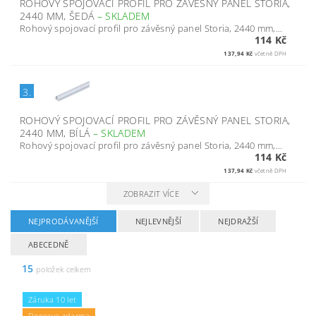
ROHOVÝ SPOJOVACÍ PROFIL PRO ZÁVĚSNÝ PANEL STORIA,
2440 MM, ŠEDÁ
–
SKLADEM
Rohový spojovací profil pro závěsný panel Storia, 2440 mm,...
114 Kč
137,94 Kč
včetně DPH
3.
ROHOVÝ SPOJOVACÍ PROFIL PRO ZÁVĚSNÝ PANEL STORIA,
2440 MM, BÍLÁ
–
SKLADEM
Rohový spojovací profil pro závěsný panel Storia, 2440 mm,...
114 Kč
137,94 Kč
včetně DPH
ZOBRAZIT VÍCE
NEJPRODÁVANĚJŠÍ
NEJLEVNĚJŠÍ
NEJDRAŽŠÍ
ABECEDNĚ
15
položek celkem
Záruka 10 let
Doprava zdarma