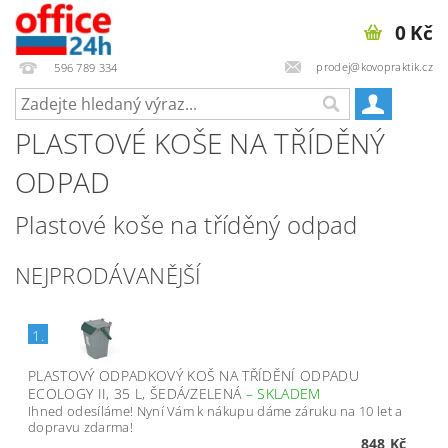
0 Kč
prodej@kovopraktik.cz
596 789 334
PLASTOVÉ KOŠE NA TŘÍDĚNÝ
ODPAD
Plastové koše na tříděný odpad
NEJPRODÁVANĚJŠÍ
1.
PLASTOVÝ ODPADKOVÝ KOŠ NA TŘÍDĚNÍ ODPADU
ECOLOGY II, 35 L, ŠEDÁ/ZELENÁ
–
SKLADEM
Ihned odesíláme! Nyní Vám k nákupu dáme záruku na 10 let a
dopravu zdarma!
848 Kč