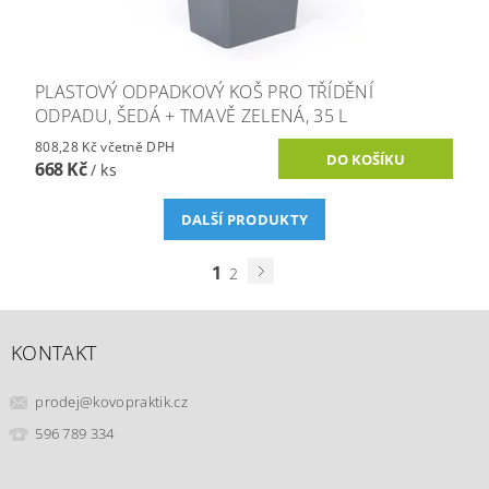
PLASTOVÝ ODPADKOVÝ KOŠ PRO TŘÍDĚNÍ
ODPADU, ŠEDÁ + TMAVĚ ZELENÁ, 35 L
808,28 Kč včetně DPH
668 Kč
/ ks
DALŠÍ PRODUKTY
1
2
KONTAKT
prodej
@
kovopraktik.cz
596 789 334