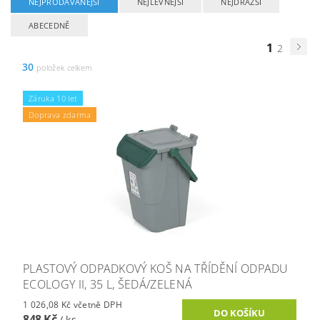
NEJPRODÁVANĚJŠÍ
NEJLEVNĚJŠÍ
NEJDRAŽŠÍ
ABECEDNĚ
1
2
30
položek celkem
Záruka 10 let
Doprava zdarma
PLASTOVÝ ODPADKOVÝ KOŠ NA TŘÍDĚNÍ ODPADU
ECOLOGY II, 35 L, ŠEDÁ/ZELENÁ
1 026,08 Kč včetně DPH
848 Kč
/ ks