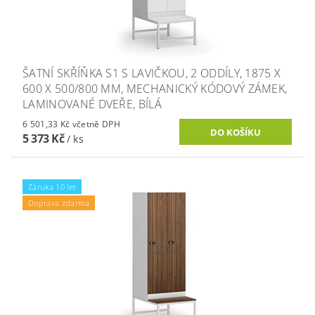
ŠATNÍ SKŘÍŇKA S1 S LAVIČKOU, 2 ODDÍLY, 1875 X
600 X 500/800 MM, MECHANICKÝ KÓDOVÝ ZÁMEK,
LAMINOVANÉ DVEŘE, BÍLÁ
6 501,33 Kč včetně DPH
5 373 Kč
/ ks
Záruka 10 let
Doprava zdarma