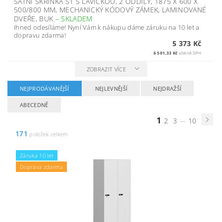
ŠATNÍ SKŘÍŇKA S1 S LAVIČKOU, 2 ODDÍLY, 1875 X 600 X
500/800 MM, MECHANICKÝ KÓDOVÝ ZÁMEK, LAMINOVANÉ
DVEŘE, BUK
–
SKLADEM
Ihned odesíláme! Nyní Vám k nákupu dáme záruku na 10 let a
dopravu zdarma!
5 373 Kč
6 501,33 Kč
včetně DPH
ZOBRAZIT VÍCE
NEJPRODÁVANĚJŠÍ
NEJLEVNĚJŠÍ
NEJDRAŽŠÍ
ABECEDNĚ
1
...
2
3
10
171
položek celkem
Záruka 10 let
Doprava zdarma