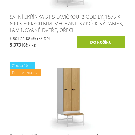
ŠATNÍ SKŘÍŇKA S1 S LAVIČKOU, 2 ODDÍLY, 1875 X
600 X 500/800 MM, MECHANICKÝ KÓDOVÝ ZÁMEK,
LAMINOVANÉ DVEŘE, OŘECH
6 501,33 Kč včetně DPH
5 373 Kč
/ ks
Záruka 10 let
Doprava zdarma