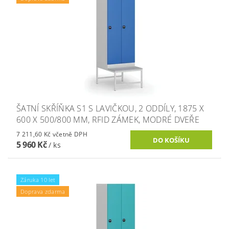
ŠATNÍ SKŘÍŇKA S1 S LAVIČKOU, 2 ODDÍLY, 1875 X
600 X 500/800 MM, RFID ZÁMEK, MODRÉ DVEŘE
7 211,60 Kč včetně DPH
5 960 Kč
/ ks
Záruka 10 let
Doprava zdarma