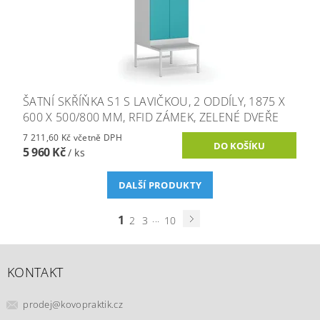
ŠATNÍ SKŘÍŇKA S1 S LAVIČKOU, 2 ODDÍLY, 1875 X
600 X 500/800 MM, RFID ZÁMEK, ZELENÉ DVEŘE
7 211,60 Kč včetně DPH
5 960 Kč
/ ks
DALŠÍ PRODUKTY
1
...
2
3
10
KONTAKT
prodej
@
kovopraktik.cz