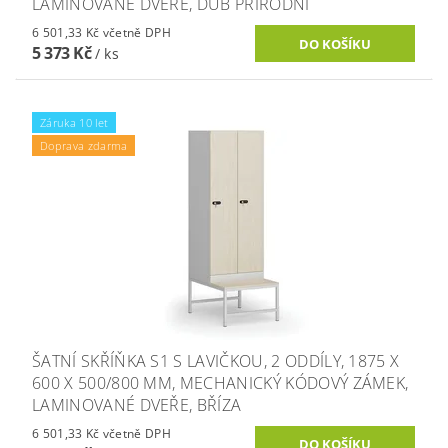
LAMINOVANÉ DVEŘE, DUB PŘÍRODNÍ
6 501,33 Kč včetně DPH
5 373 Kč
/ ks
Záruka 10 let
Doprava zdarma
ŠATNÍ SKŘÍŇKA S1 S LAVIČKOU, 2 ODDÍLY, 1875 X
600 X 500/800 MM, MECHANICKÝ KÓDOVÝ ZÁMEK,
LAMINOVANÉ DVEŘE, BŘÍZA
6 501,33 Kč včetně DPH