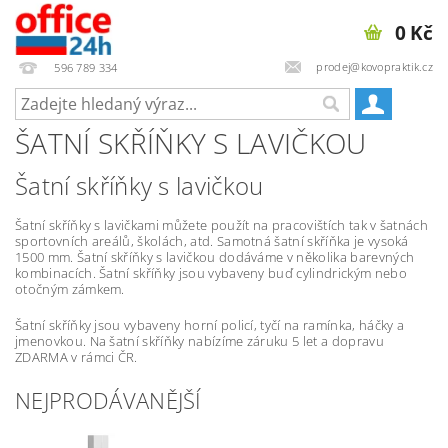
0 Kč
prodej@kovopraktik.cz
596 789 334
ŠATNÍ SKŘÍŇKY S LAVIČKOU
Šatní skříňky s lavičkou
Šatní skříňky s lavičkami můžete použít na pracovištích tak v šatnách
sportovních areálů, školách, atd. Samotná šatní skříňka je vysoká
1500 mm. Šatní skříňky s lavičkou dodáváme v několika barevných
kombinacích. Šatní skříňky jsou vybaveny buď cylindrickým nebo
otočným zámkem.
Šatní skříňky jsou vybaveny horní policí, tyčí na ramínka, háčky a
jmenovkou. Na šatní skříňky nabízíme záruku 5 let a dopravu
ZDARMA v rámci ČR.
NEJPRODÁVANĚJŠÍ