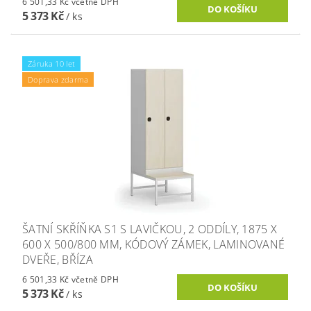
6 501,33 Kč včetně DPH
5 373 Kč
/ ks
Záruka 10 let
Doprava zdarma
ŠATNÍ SKŘÍŇKA S1 S LAVIČKOU, 2 ODDÍLY, 1875 X
600 X 500/800 MM, KÓDOVÝ ZÁMEK, LAMINOVANÉ
DVEŘE, BŘÍZA
6 501,33 Kč včetně DPH
5 373 Kč
/ ks