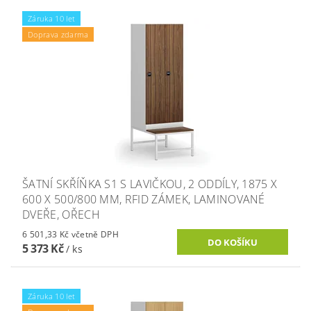
Záruka 10 let
Doprava zdarma
ŠATNÍ SKŘÍŇKA S1 S LAVIČKOU, 2 ODDÍLY, 1875 X
600 X 500/800 MM, RFID ZÁMEK, LAMINOVANÉ
DVEŘE, OŘECH
6 501,33 Kč včetně DPH
5 373 Kč
/ ks
Záruka 10 let