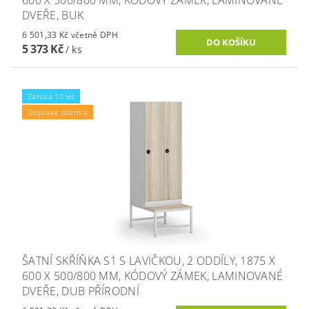
DVEŘE, BUK
6 501,33 Kč včetně DPH
5 373 Kč
/ ks
Záruka 10 let
Doprava zdarma
ŠATNÍ SKŘÍŇKA S1 S LAVIČKOU, 2 ODDÍLY, 1875 X
600 X 500/800 MM, KÓDOVÝ ZÁMEK, LAMINOVANÉ
DVEŘE, DUB PŘÍRODNÍ