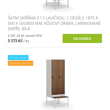
ŠATNÍ SKŘÍŇKA S1 S LAVIČKOU, 2 ODDÍLY, 1875 X
600 X 500/800 MM, KÓDOVÝ ZÁMEK, LAMINOVANÉ
DVEŘE, BÍLÁ
6 501,33 Kč včetně DPH
5 373 Kč
/ ks
Záruka 10 let
Doprava zdarma