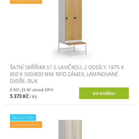
Doprava zdarma
ŠATNÍ SKŘÍŇKA S1 S LAVIČKOU, 2 ODDÍLY, 1875 X
600 X 500/800 MM, RFID ZÁMEK, LAMINOVANÉ
DVEŘE, BUK
6 501,33 Kč včetně DPH
5 373 Kč
/ ks
Záruka 10 let
Doprava zdarma